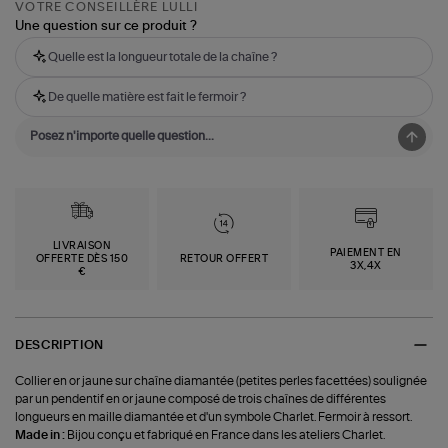
VOTRE CONSEILLÈRE LULLI
Une question sur ce produit ?
Quelle est la longueur totale de la chaîne ?
De quelle matière est fait le fermoir ?
LIVRAISON
PAIEMENT EN
OFFERTE DÈS 150
RETOUR OFFERT
3X,4X
€
DESCRIPTION
Collier en or jaune sur chaîne diamantée (petites perles facettées) soulignée
par un pendentif en or jaune composé de trois chaînes de différentes
longueurs en maille diamantée et d'un symbole Charlet. Fermoir à ressort.
Made in :
Bijou conçu et fabriqué en France dans les ateliers Charlet.