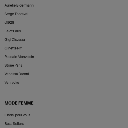
Aurélie Bidermann
Serge Thoraval
d1928
Feidt Paris
Gigi Clozeau
Ginette NY
Pascale Monvoisin
Stone Paris
Vanessa Baroni
Vanrycke
MODE FEMME
Choisi pour vous
Best-Sellers