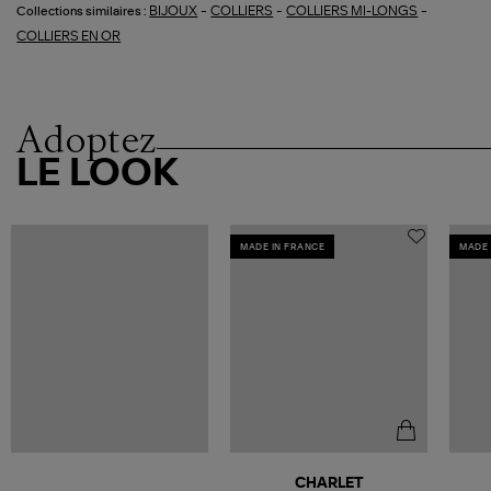
-
-
-
BIJOUX
COLLIERS
COLLIERS MI-LONGS
Collections similaires :
COLLIERS EN OR
Adoptez
LE LOOK
MADE IN FRANCE
MADE 
CHARLET