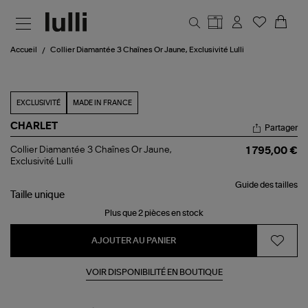
Aller au contenu principal
Accueil
Collier Diamantée 3 Chaînes Or Jaune, Exclusivité Lulli
EXCLUSIVITÉ
MADE IN FRANCE
CHARLET
Partager
Collier
Collier Diamantée 3 Chaînes Or Jaune,
1 795,00 €
Diamantée
Exclusivité Lulli
3
Chaînes
Guide des tailles
Or
Taille
unique
Jaune,
Exclusivité
Plus que 2 pièces en stock
Lulli
AJOUTER AU PANIER
VOIR DISPONIBILITÉ EN BOUTIQUE