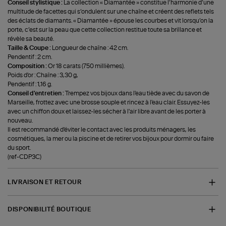
Conseil stylistique :
La collection « Diamantée » constitue l’harmonie d’une
multitude de facettes qui s’ondulent sur une chaîne et créent des reflets tels
des éclats de diamants. « Diamantée » épouse les courbes et vit lorsqu’on la
porte, c’est sur la peau que cette collection restitue toute sa brillance et
révèle sa beauté.
Taille & Coupe :
Longueur de chaîne : 42 cm.
Pendentif : 2 cm.
Composition :
Or 18 carats (750 millièmes).
Poids d'or : Chaîne : 3,30 g,
Pendentif : 1,16 g.
Conseil d'entretien :
Trempez vos bijoux dans l'eau tiède avec du savon de
Marseille, frottez avec une brosse souple et rincez à l'eau clair. Essuyez-les
avec un chiffon doux et laissez-les sécher à l'air libre avant de les porter à
nouveau.
Il est recommandé d'éviter le contact avec les produits ménagers, les
cosmétiques, la mer ou la piscine et de retirer vos bijoux pour dormir ou faire
du sport.
(ref-CDP3C)
LIVRAISON ET RETOUR
DISPONIBILITÉ BOUTIQUE