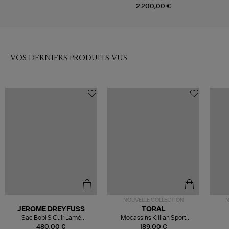
2 200,00 €
VOS DERNIERS PRODUITS VUS
NOUVELLE COLLECTION
N
JEROME DREYFUSS
TORAL
Sac Bobi S Cuir Lamé
Mocassins Killian Sport
Champagne
Mousse
480,00 €
189,00 €