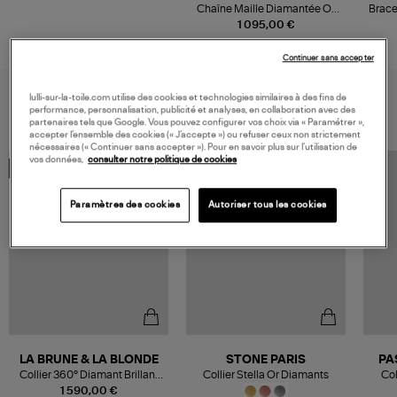
Chaîne Maille Diamantée Or
Brace
Jaune, 40 cm
1 095,00 €
Continuer sans accepter
VOUS AIMEREZ AUSSI
lulli-sur-la-toile.com utilise des cookies et technologies similaires à des fins de
performance, personnalisation, publicité et analyses, en collaboration avec des
partenaires tels que Google. Vous pouvez configurer vos choix via « Paramétrer »,
accepter l’ensemble des cookies (« J’accepte ») ou refuser ceux non strictement
nécessaires (« Continuer sans accepter »). Pour en savoir plus sur l’utilisation de
vos données,
consulter notre politique de cookies
MADE IN FRANCE
Paramètres des cookies
Autoriser tous les cookies
LA BRUNE & LA BLONDE
STONE PARIS
PA
Collier 360° Diamant Brillant
Collier Stella Or Diamants
Col
0,20 Or Jaune
1 590,00 €