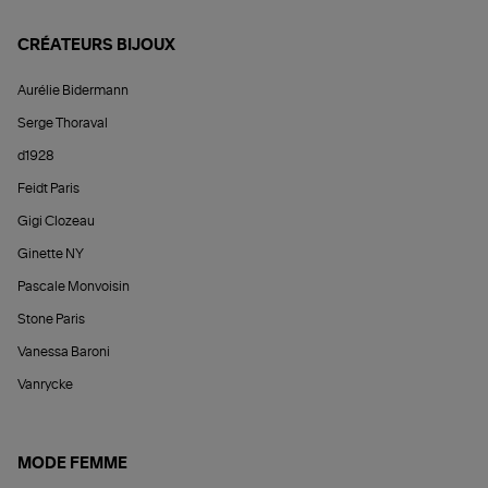
CRÉATEURS BIJOUX
Aurélie Bidermann
Serge Thoraval
d1928
Feidt Paris
Gigi Clozeau
Ginette NY
Pascale Monvoisin
Stone Paris
Vanessa Baroni
Vanrycke
MODE FEMME