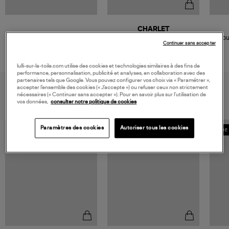
CHARLET
Boucle d'oreille Iris Or Jaune
Bou
Continuer sans accepter
(vendue à l'unité)
Tripl
195,00 €
lulli-sur-la-toile.com utilise des cookies et technologies similaires à des fins de
performance, personnalisation, publicité et analyses, en collaboration avec des
partenaires tels que Google. Vous pouvez configurer vos choix via « Paramétrer »,
VOUS AIMEREZ AUSSI
accepter l’ensemble des cookies (« J’accepte ») ou refuser ceux non strictement
nécessaires (« Continuer sans accepter »). Pour en savoir plus sur l’utilisation de
vos données,
consulter notre politique de cookies
Paramètres des cookies
Autoriser tous les cookies
MADE 