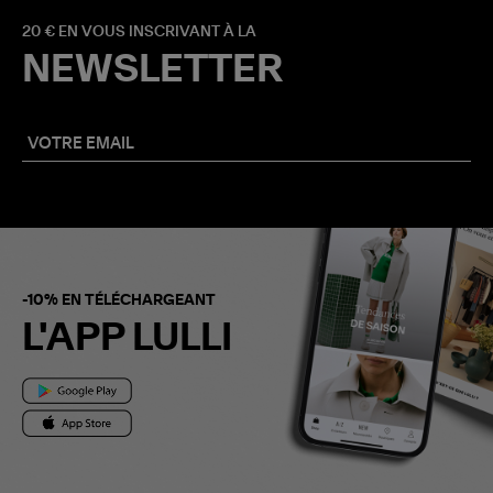
20 € EN VOUS INSCRIVANT À LA
NEWSLETTER
-10% EN TÉLÉCHARGEANT
L'APP LULLI