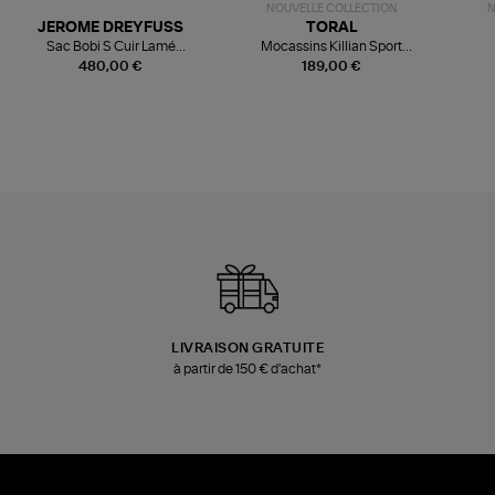
NOUVELLE COLLECTION
N
JEROME DREYFUSS
TORAL
Sac Bobi S Cuir Lamé
Mocassins Killian Sport
Champagne
Mousse
480,00 €
189,00 €
LIVRAISON GRATUITE
à partir de 150 € d'achat*