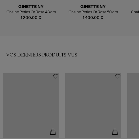
GINETTE NY
GINETTE NY
Chaine Perles Or Rose 43 cm
Chaine Perles Or Rose 50 cm
Chaî
1 200,00 €
1 400,00 €
VOS DERNIERS PRODUITS VUS