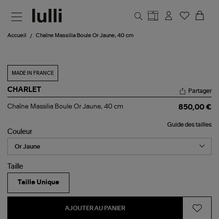
Aller au contenu principal
Accueil
Chaîne Massilia Boule Or Jaune, 40 cm
MADE IN FRANCE
CHARLET
Partager
Chaîne
Chaîne Massilia Boule Or Jaune, 40 cm
850,00 €
Massilia
Boule
Guide des tailles
Or
Couleur
Jaune,
40
cm
Taille
Taille Unique
AJOUTER AU PANIER