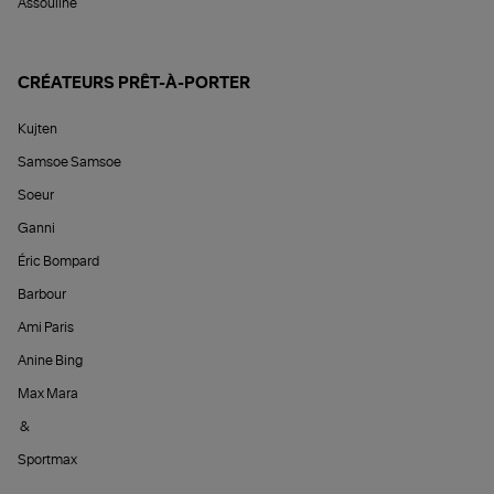
Assouline
CRÉATEURS PRÊT-À-PORTER
Kujten
Samsoe Samsoe
Soeur
Ganni
Éric Bompard
Barbour
Ami Paris
Anine Bing
Max Mara
&
Sportmax