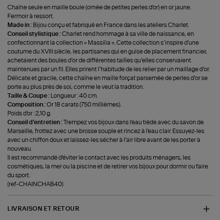
Chaîne seule en maille boule (ornée de petites perles d'or) en or jaune.
Fermoir à ressort.
Made in :
Bijou conçu et fabriqué en France dans les ateliers Charlet.
Conseil stylistique :
Charlet rend hommage à sa ville de naissance, en
confectionnant la collection « Massilia ». Cette collection s’inspire d'une
coutume du XVIII siècle, les partisanes qui en guise de placement financier,
achetaient des boules d’or de différentes tailles qu’elles conservaient
maintenues par un fil. Elles prirent l’habitude de les relier par un maillage d’or.
Délicate et gracile, cette chaîne en maille forçat parsemée de perles d’or se
porte au plus près de soi, comme le veut la tradition.
Taille & Coupe :
Longueur : 40 cm.
Composition :
Or 18 carats (750 millièmes).
Poids d'or : 2,10 g.
Conseil d'entretien :
Trempez vos bijoux dans l'eau tiède avec du savon de
Marseille, frottez avec une brosse souple et rincez à l'eau clair. Essuyez-les
avec un chiffon doux et laissez-les sécher à l'air libre avant de les porter à
nouveau.
Il est recommandé d'éviter le contact avec les produits ménagers, les
cosmétiques, la mer ou la piscine et de retirer vos bijoux pour dormir ou faire
du sport.
(ref-CHAINCHAB40)
LIVRAISON ET RETOUR