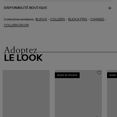
DISPONIBILITÉ BOUTIQUE
-
-
-
-
BIJOUX
COLLIERS
BIJOUX FINS
CHAINES
Collections similaires :
COLLIERS EN OR
Adoptez
LE LOOK
MADE IN FRANCE
MADE 