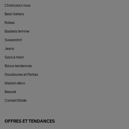
Choisi pour vous
Best-Sellers
Robes
Baskets femme
Sweatshirt
Jeans
Sacs à main
Bijoux tendances
Doudounes et Parkas
Maison déco
Beauté
Conseil Mode
OFFRES ET TENDANCES