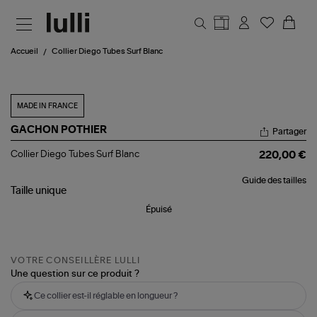
Aller au contenu principal
Accueil
Collier Diego Tubes Surf Blanc
MADE IN FRANCE
GACHON POTHIER
Partager
Collier
Collier Diego Tubes Surf Blanc
220,00 €
Diego
Tubes
Guide des tailles
Surf
Taille
unique
Blanc
Épuisé
VOTRE CONSEILLÈRE LULLI
Une question sur ce produit ?
Ce collier est-il réglable en longueur ?