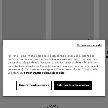
Continuer sans accepter
NOUVELLE COLLECTION
N
JEROME DREYFUSS
TORAL
lulli-sur-la-toile.com utilise des cookies et technologies similaires à des fins de
Sac Bobi S Cuir Lamé
Mocassins Killian Sport
Veste
performance, personnalisation, publicité et analyses, en collaboration avec des
Champagne
Mousse
480,00 €
189,00 €
partenaires tels que Google. Vous pouvez configurer vos choix via « Paramétrer »,
accepter l’ensemble des cookies (« J’accepte ») ou refuser ceux non strictement
nécessaires (« Continuer sans accepter »). Pour en savoir plus sur l’utilisation de
vos données,
consulter notre politique de cookies
Paramètres des cookies
Autoriser tous les cookies