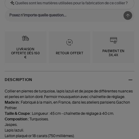
Quelles sont les matières utilisées pour la fabrication de ce collier ?
LIVRAISON
PAIEMENT EN
OFFERTE DÈS 150
RETOUR OFFERT
3X,4X
€
DESCRIPTION
Collier en pierres de turquoise, lapis lazuli et de jaspe de différentes nuances
et perles en laiton doré. Fermoir mousqueton avec chaînette de réglage.
Made in :
Fabriqué à la main, en France, dans les ateliers parisiens Gachon
Pothier.
Taille & Coupe :
Longueur : 45 cm - chaînette de réglage à 40 cm.
Composition :
Turquoises.
Jaspes.
Lapis lazuli.
Laiton plaqué or 18 carats (750 millièmes).