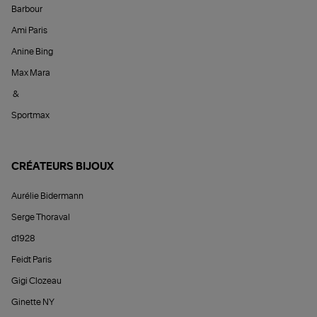
Barbour
Ami Paris
Anine Bing
Max Mara
&
Sportmax
CRÉATEURS BIJOUX
Aurélie Bidermann
Serge Thoraval
d1928
Feidt Paris
Gigi Clozeau
Ginette NY