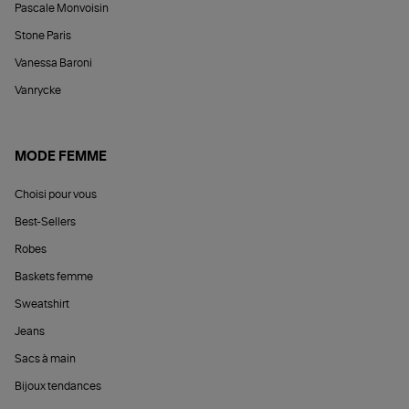
Pascale Monvoisin
Stone Paris
Vanessa Baroni
Vanrycke
MODE FEMME
Choisi pour vous
Best-Sellers
Robes
Baskets femme
Sweatshirt
Jeans
Sacs à main
Bijoux tendances