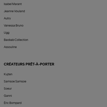
Isabel Marant
Jeanne Vouland
Autry
Vanessa Bruno
Ugg
Baobab Collection
Assouline
CRÉATEURS PRÊT-À-PORTER
Kujten
Samsoe Samsoe
Soeur
Ganni
Éric Bompard