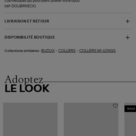
cosmétiques qui pourraient altérer votre bijou.
(ref-DOLIBRNECK)
LIVRAISON ET RETOUR
DISPONIBILITÉ BOUTIQUE
-
-
BIJOUX
COLLIERS
COLLIERS MI-LONGS
Collections similaires :
Adoptez
LE LOOK
MADE 