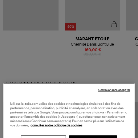
-50%
MARANT ÉTOILE
G
Chemise Danis Light Blue
C
160,00 €
320,00 €
VOS DERNIERS PRODUITS VUS
Continuer sans accepter
lulli-sur-la-toile.com utilise des cookies et technologies similaires à des fins de
performance, personnalisation, publicité et analyses, en collaboration avec des
partenaires tels que Google. Vous pouvez configurer vos choix via « Paramétrer »,
accepter l’ensemble des cookies (« J’accepte ») ou refuser ceux non strictement
nécessaires (« Continuer sans accepter »). Pour en savoir plus sur l’utilisation de
vos données,
consulter notre politique de cookies