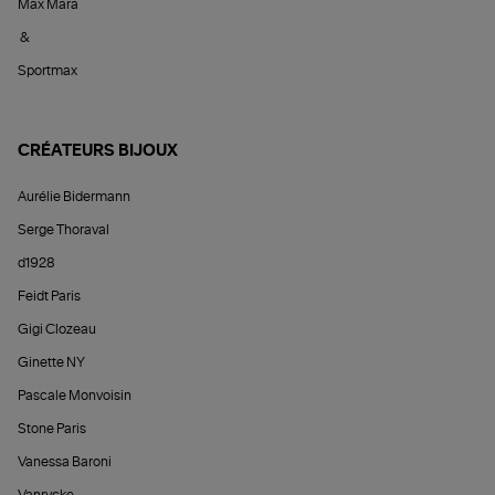
Max Mara
&
Sportmax
CRÉATEURS BIJOUX
Aurélie Bidermann
Serge Thoraval
d1928
Feidt Paris
Gigi Clozeau
Ginette NY
Pascale Monvoisin
Stone Paris
Vanessa Baroni