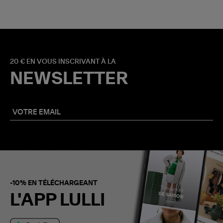
20 € EN VOUS INSCRIVANT À LA
NEWSLETTER
-10% EN TÉLÉCHARGEANT
L'APP LULLI