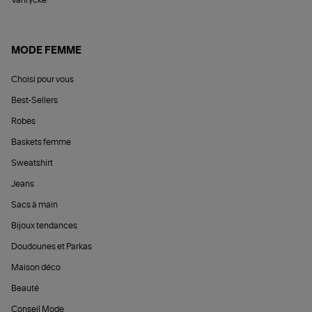
Vanrycke
MODE FEMME
Choisi pour vous
Best-Sellers
Robes
Baskets femme
Sweatshirt
Jeans
Sacs à main
Bijoux tendances
Doudounes et Parkas
Maison déco
Beauté
Conseil Mode