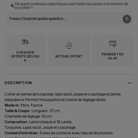
De quels matériaux spécifiques sont faites les perles et le fermoir de
ce collier ?
LIVRAISON
PAIEMENT EN
OFFERTE DÈS 150
RETOUR OFFERT
3X,4X
€
DESCRIPTION
Collier en perles de turquoise, lapis lazuli, jaspe et coquillage et perles
plaquées or. Fermoir mousqueton et chaine de réglage dorés.
Made in :
Paris, France.
Taille & Coupe :
Longueur : 37 cm.
Chainette de réglage : 10 cm.
Composition :
Laiton plaqué or 18 carats.
Turquoise, Lapis lazuli, Jaspe et coquillage.
Conseil d'entretien :
Évitez les contacts avec l’eau et les produits