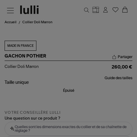
Aller au contenu principal
Accueil
Collier Doli Marron
MADE IN FRANCE
GACHON POTHIER
Partager
Collier
Collier Doli Marron
260,00 €
Doli
Marron
Guide des tailles
Taille
unique
Épuisé
VOTRE CONSEILLÈRE LULLI
Une question sur ce produit ?
Quelles sont les dimensions exactes du collier et de sa chaînette de
réglage ?