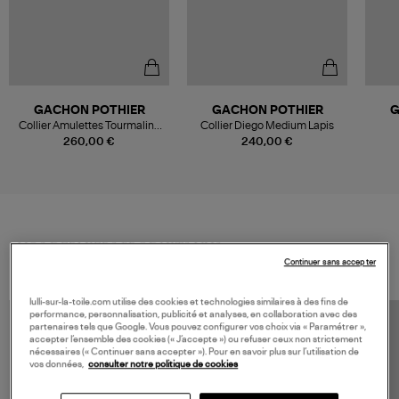
GACHON POTHIER
GACHON POTHIER
G
Collier Amulettes Tourmaline
Collier Diego Medium Lapis
Corail
260,00 €
240,00 €
VOS DERNIERS PRODUITS VUS
Continuer sans accepter
lulli-sur-la-toile.com utilise des cookies et technologies similaires à des fins de
performance, personnalisation, publicité et analyses, en collaboration avec des
partenaires tels que Google. Vous pouvez configurer vos choix via « Paramétrer »,
accepter l’ensemble des cookies (« J’accepte ») ou refuser ceux non strictement
nécessaires (« Continuer sans accepter »). Pour en savoir plus sur l’utilisation de
vos données,
consulter notre politique de cookies