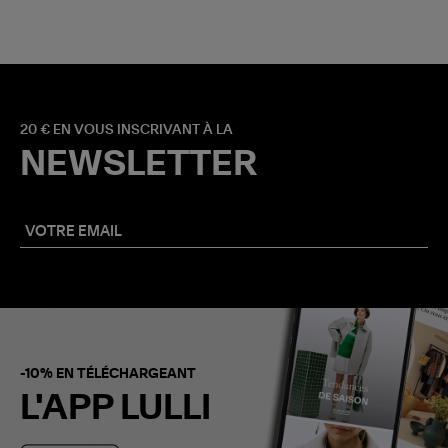
20 € EN VOUS INSCRIVANT À LA
NEWSLETTER
-10% EN TÉLÉCHARGEANT
L'APP LULLI