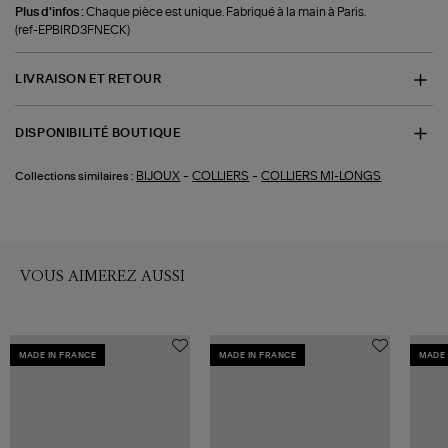
Plus d'infos :
Chaque pièce est unique. Fabriqué à la main à Paris.
(ref-EPBIRD3FNECK)
LIVRAISON ET RETOUR
DISPONIBILITÉ BOUTIQUE
-
-
BIJOUX
COLLIERS
COLLIERS MI-LONGS
Collections similaires :
VOUS AIMEREZ AUSSI
MADE IN FRANCE
MADE IN FRANCE
MADE 