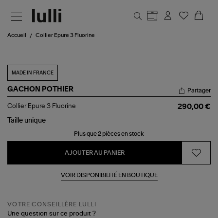
Aller au contenu principal
Accueil
Collier Epure 3 Fluorine
MADE IN FRANCE
GACHON POTHIER
Partager
Collier
Collier Epure 3 Fluorine
290,00 €
Epure
3
Taille
unique
Fluorine
Plus que 2 pièces en stock
AJOUTER AU PANIER
VOIR DISPONIBILITÉ EN BOUTIQUE
VOTRE CONSEILLÈRE LULLI
Une question sur ce produit ?