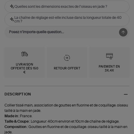
Quelles sont les dimensions exactes de l'oiseau en jade ?
La chaîne de réglage est-elle incluse dans la longueur totale de 40
cm ?
LIVRAISON
PAIEMENT EN
OFFERTE DÈS 150
RETOUR OFFERT
3X,4X
€
DESCRIPTION
Collier tissé main, association de gouttes en fluorine et de coquillage. oiseau
taillé à la main en jade.
Made in :
France.
Taille & Coupe :
Longueur: 40cm environ et 10cm de chaîne de réglage.
Composition :
Gouttes en fluorine et de coquillage. oiseau taillé à la main en
jade.