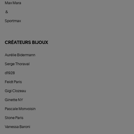
Max Mara
&
Sportmax
CRÉATEURS BIJOUX
Aurélie Bidermann
Serge Thoraval
d1928
Feidt Paris
Gigi Clozeau
Ginette NY
Pascale Monvoisin
Stone Paris
Vanessa Baroni