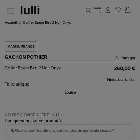
Aller au contenu principal
Accueil
Collier Epure Bird 2 Noir Onyx
MADE IN FRANCE
GACHON POTHIER
Partager
Collier
Collier Epure Bird 2 Noir Onyx
260,00 €
Epure
Bird
Guide des tailles
2
Taille
unique
Noir
Onyx
Épuisé
VOTRE CONSEILLÈRE LULLI
Une question sur ce produit ?
Quelles sont les dimensions exactes du pendentif oiseau ?