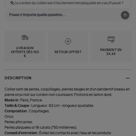
Le cordon du collier est-il facilement remplaçable en cas d'usure ?
LIVRAISON
PAIEMENT EN
OFFERTE DÈS 150
RETOUR OFFERT
3X,4X
€
DESCRIPTION
Collier serti de perles, coquillages, pierres beiges et d'un pendentif oiseau en
pierre onyx noir sur cordon noir coulissant. Finitions en laiton doré.
Made in :
Paris, France.
Taille & Coupe :
Longueur : 62 cm - longueur ajustable.
Composition :
Coquillages.
Onyx.
Perles africaines.
Perles plaquées or 18 carats (750 millièmes).
Conseil d'entretien :
Évitez les contacts avec l’eau et les produits