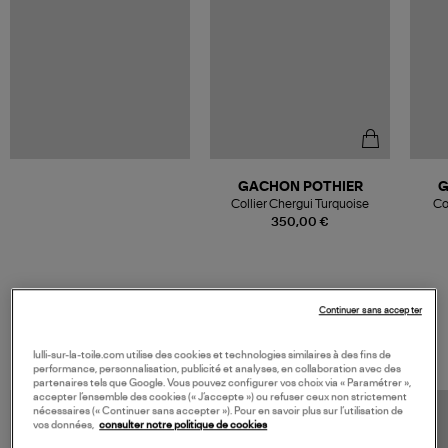
GACHON POTHIER
G
Collier Chergui Turquoise
Co
350,00 €
Continuer sans accepter
VOS DERNIERS PRODUITS VUS
lulli-sur-la-toile.com utilise des cookies et technologies similaires à des fins de
performance, personnalisation, publicité et analyses, en collaboration avec des
partenaires tels que Google. Vous pouvez configurer vos choix via « Paramétrer »,
accepter l’ensemble des cookies (« J’accepte ») ou refuser ceux non strictement
nécessaires (« Continuer sans accepter »). Pour en savoir plus sur l’utilisation de
vos données,
consulter notre politique de cookies