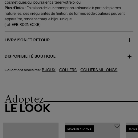
cosmétiques qui pourraient altérer votre bijou.
Plus d'infos :
En raison de leur conception artisanale à partir de pierres
naturelles, des irrégularités de finition, de formes et de couleurs peuvent
apparaître, rendant chaque bijou unique.
(ref-EPBIRD2NECKB)
LIVRAISON ET RETOUR
DISPONIBILITÉ BOUTIQUE
-
-
BIJOUX
COLLIERS
COLLIERS MI-LONGS
Collections similaires :
Adoptez
LE LOOK
MADE IN FRANCE
MADE 