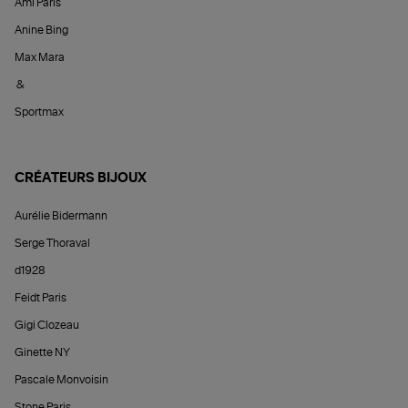
Ami Paris
Anine Bing
Max Mara
&
Sportmax
CRÉATEURS BIJOUX
Aurélie Bidermann
Serge Thoraval
d1928
Feidt Paris
Gigi Clozeau
Ginette NY
Pascale Monvoisin
Stone Paris