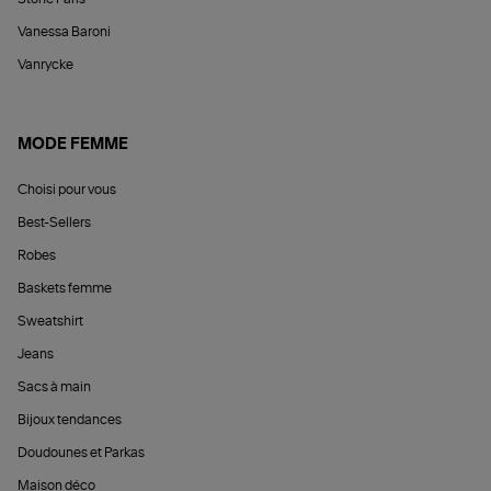
Vanessa Baroni
Vanrycke
MODE FEMME
Choisi pour vous
Best-Sellers
Robes
Baskets femme
Sweatshirt
Jeans
Sacs à main
Bijoux tendances
Doudounes et Parkas
Maison déco