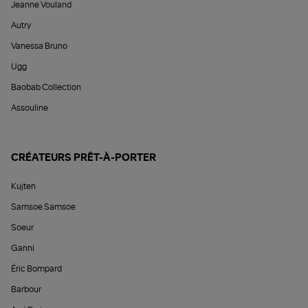
Jeanne Vouland
Autry
Vanessa Bruno
Ugg
Baobab Collection
Assouline
CRÉATEURS PRÊT-À-PORTER
Kujten
Samsoe Samsoe
Soeur
Ganni
Éric Bompard
Barbour