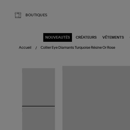
Aller au contenu principal
BOUTIQUES
NOUVEAUTÉS
CRÉATEURS
VÊTEMENTS
Accueil
Collier Eye Diamants Turquoise Résine Or Rose