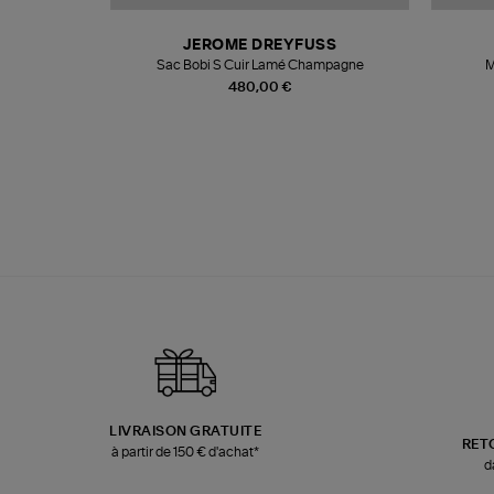
N
JEROME DREYFUSS
te
Sac Bobi S Cuir Lamé Champagne
M
480,00 €
LIVRAISON GRATUITE
RET
à partir de 150 € d'achat*
d