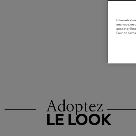
lulli-sur-la-t
analyses, en 
accepter l’en
Pour en savoir
Adoptez
LE LOOK