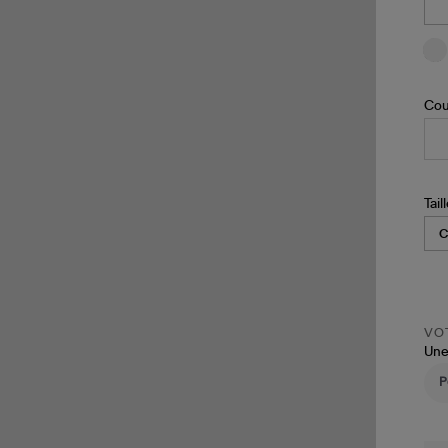
Cou
Tail
VOT
Une