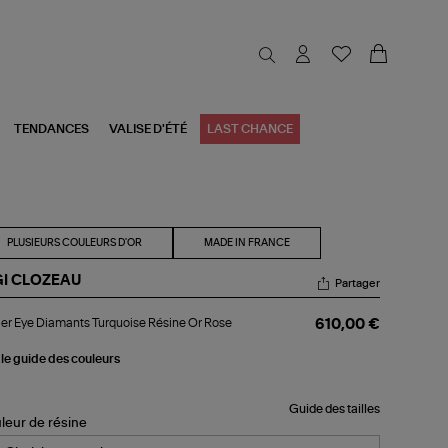
TENDANCES
VALISE D'ÉTÉ
LAST CHANCE
PLUSIEURS COULEURS D'OR
MADE IN FRANCE
GI CLOZEAU
Partager
lier
ier Eye Diamants Turquoise Résine Or Rose
610,00 €
e
amants
quoise
 le guide des couleurs
sine
se
Guide des tailles
leur de résine