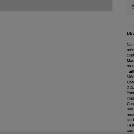
DE
Coll
méda
cont
Made
du s
Tail
Méda
Com
2 Di
Poids
Poid
Cons
l'ea
rinc
l'ai
Il e
cosm