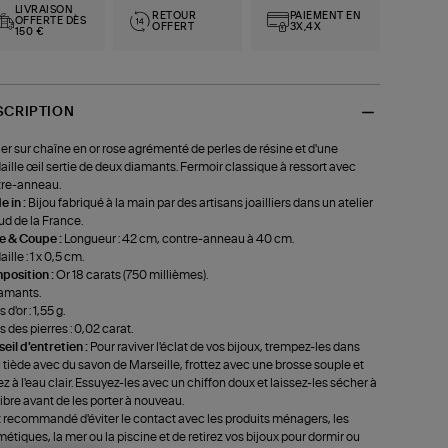
LIVRAISON
RETOUR
PAIEMENT EN
OFFERTE DÈS
OFFERT
3X,4X
150 €
SCRIPTION
ier sur chaîne en or rose agrémenté de perles de résine et d'une
ille œil sertie de deux diamants. Fermoir classique à ressort avec
re-anneau.
 in :
Bijou fabriqué à la main par des artisans joailliers dans un atelier
ud de la France.
le & Coupe :
Longueur : 42 cm, contre-anneau à 40 cm.
ille : 1 x 0,5 cm.
position :
Or 18 carats (750 millièmes).
amants.
 d'or : 1,55 g.
s des pierres : 0,02 carat.
eil d'entretien :
Pour raviver l'éclat de vos bijoux, trempez-les dans
u tiède avec du savon de Marseille, frottez avec une brosse souple et
ez à l'eau clair. Essuyez-les avec un chiffon doux et laissez-les sécher à
r libre avant de les porter à nouveau.
st recommandé d'éviter le contact avec les produits ménagers, les
étiques, la mer ou la piscine et de retirez vos bijoux pour dormir ou