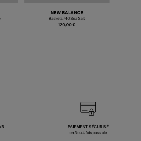
NEW BALANCE
e
Baskets 740 Sea Salt
Veste
120,00 €
3/5
PAIEMENT SÉCURISÉ
en 3 ou 4 fois possible