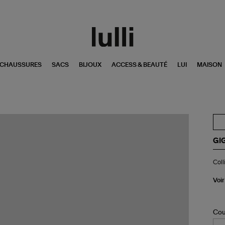
CHAUSSURES
SACS
BIJOUX
ACCESS & BEAUTÉ
LUI
MAISON
GI
Col
Coll
Ey
Di
Tur
Voir
Ré
Or
Ro
Cou