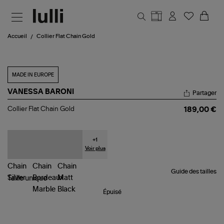
Aller au contenu principal
Accueil
Collier Flat Chain Gold
MADE IN EUROPE
VANESSA BARONI
Partager
Collier
Collier Flat Chain Gold
189,00 €
Flat
Chain
Gold
+
1
Voir plus
Guide des tailles
Taille
unique
Épuisé