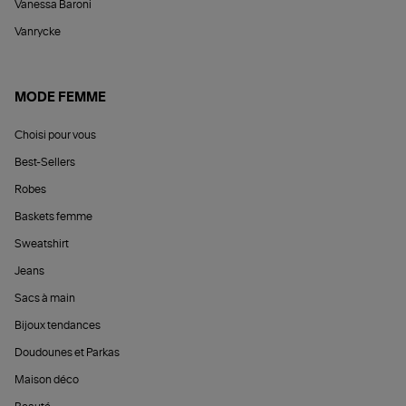
Vanessa Baroni
Vanrycke
MODE FEMME
Choisi pour vous
Best-Sellers
Robes
Baskets femme
Sweatshirt
Jeans
Sacs à main
Bijoux tendances
Doudounes et Parkas
Maison déco