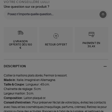
VOTRE CONSEILLÈRE LULLI
Une question sur ce produit ?
LIVRAISON
PAIEMENT EN
OFFERTE DÈS 150
RETOUR OFFERT
3X,4X
€
DESCRIPTION
Collier à maillons plats dorés. Fermoir à ressort.
Made in :
Italie. Imaginé en Allemagne.
Taille & Coupe :
Longueur : 45 cm.
Chaînette de réglage : 5 cm.
Largeur maillon : 3 cm.
Composition :
Laiton plaqué or.
Conseil d'entretien :
Pour préserver l'éclat de votre bijou, évitez les contacts
avec l’eau et les cosmétiques (maquillage, parfums, crèmes). Retirez-le pour
dormir ou faire des activités. Rangez-le à l'abri de la lumière, et nettoyez-le