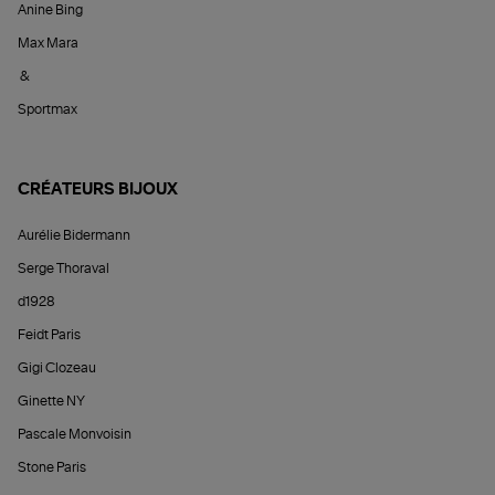
Anine Bing
Max Mara
&
Sportmax
CRÉATEURS BIJOUX
Aurélie Bidermann
Serge Thoraval
d1928
Feidt Paris
Gigi Clozeau
Ginette NY
Pascale Monvoisin
Stone Paris