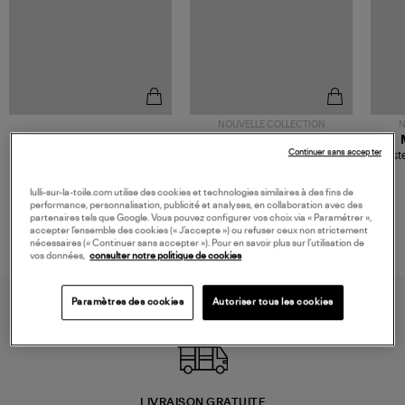
NOUVELLE COLLECTION
N
JEROME DREYFUSS
TORAL
Continuer sans accepter
Sac Bobi S Cuir Lamé
Mocassins Killian Sport
Veste
Champagne
Mousse
480,00 €
189,00 €
lulli-sur-la-toile.com utilise des cookies et technologies similaires à des fins de
performance, personnalisation, publicité et analyses, en collaboration avec des
partenaires tels que Google. Vous pouvez configurer vos choix via « Paramétrer »,
accepter l’ensemble des cookies (« J’accepte ») ou refuser ceux non strictement
nécessaires (« Continuer sans accepter »). Pour en savoir plus sur l’utilisation de
vos données,
consulter notre politique de cookies
Paramètres des cookies
Autoriser tous les cookies
LIVRAISON GRATUITE