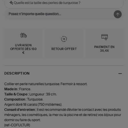
Quelle est la taille des perles de turquoise ?
LIVRAISON
PAIEMENT EN
OFFERTE DÈS 150
RETOUR OFFERT
3X,4X
€
DESCRIPTION
Collier en perle naturelles turquoise. Fermoir à ressort.
Made in :
France.
Taille & Coupe :
Longueur : 39 cm.
Composition :
Turquoise.
Argent doré 18 carats (750 millièmes).
Conseil d'entretien :
Il est recommandé d'éviter le contact avec les produits
ménagers, les cosmétiques, la mer ou la piscine et de retirez vos bijoux pour
dormir ou faire du sport.
(ref-COFULTUR)