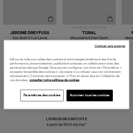
NOUVELLE COLLECTION
N
JEROME DREYFUSS
TORAL
Sac Bobi S Cuir Lamé
Mocassins Killian Sport
Veste
Champagne
Mousse
480,00 €
189,00 €
Continuer sans accepter
lulli-sur-la-toile.com utilise des cookies et technologies similaires à des fins de
performance, personnalisation, publicité et analyses, en collaboration avec des
partenaires tels que Google. Vous pouvez configurer vos choix via « Paramétrer »,
accepter l’ensemble des cookies (« J’accepte ») ou refuser ceux non strictement
nécessaires (« Continuer sans accepter »). Pour en savoir plus sur l’utilisation de
vos données,
consulter notre politique de cookies
Paramètres des cookies
Autoriser tous les cookies
LIVRAISON GRATUITE
à partir de 150 € d'achat*