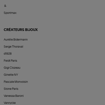
&
Sportmax
CRÉATEURS BIJOUX
Aurélie Bidermann
Serge Thoraval
d1928
Feidt Paris
Gigi Clozeau
Ginette NY
Pascale Monvoisin
Stone Paris
Vanessa Baroni
Vanrycke