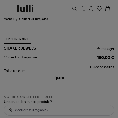
Aller au contenu principal
Accueil
Collier Full Turquoise
MADE IN FRANCE
SHAKER JEWELS
Partager
Collier
Collier Full Turquoise
150,00 €
Full
Turquoise
Guide des tailles
Taille
unique
Épuisé
VOTRE CONSEILLÈRE LULLI
Une question sur ce produit ?
Ce collier est-il réglable ?