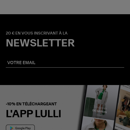
20 € EN VOUS INSCRIVANT À LA
NEWSLETTER
-10% EN TÉLÉCHARGEANT
L'APP LULLI