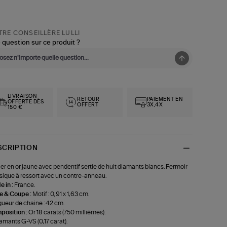
RE CONSEILLÈRE LULLI
 question sur ce produit ?
LIVRAISON
RETOUR
PAIEMENT EN
OFFERTE DÈS
OFFERT
3X,4X
150 €
SCRIPTION
ier en or jaune avec pendentif sertie de huit diamants blancs. Fermoir
sique à ressort avec un contre-anneau.
 in :
France.
le & Coupe :
Motif : 0,91 x 1,63 cm.
ueur de chaine : 42 cm.
position :
Or 18 carats (750 millièmes).
amants G-VS (0,17 carat).