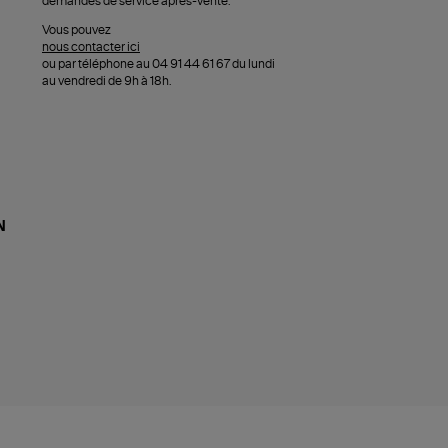
demandes de service après-vente.
Vous pouvez
nous contacter ici
ou par téléphone au 04 91 44 61 67 du lundi
au vendredi de 9h à 18h.
N