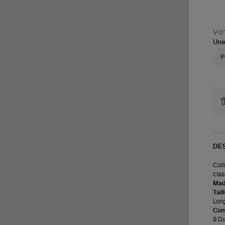
VOT
Une
DE
Coll
clas
Made
Tail
Long
Com
8 Di