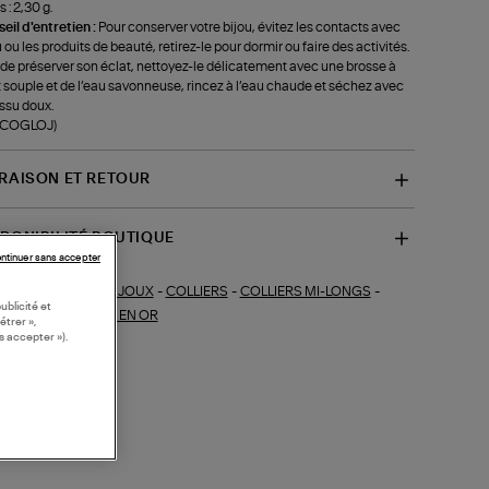
 : 2,30 g.
eil d'entretien :
Pour conserver votre bijou, évitez les contacts avec
u ou les produits de beauté, retirez-le pour dormir ou faire des activités.
 de préserver son éclat, nettoyez-le délicatement avec une brosse à
 souple et de l’eau savonneuse, rincez à l’eau chaude et séchez avec
issu doux.
f-COGLOJ)
VRAISON ET RETOUR
SPONIBILITÉ BOUTIQUE
ntinuer sans accepter
BIJOUX
-
COLLIERS
-
COLLIERS MI-LONGS
-
ections similaires :
ublicité et
MANTS
-
COLLIERS EN OR
étrer »,
s accepter »).