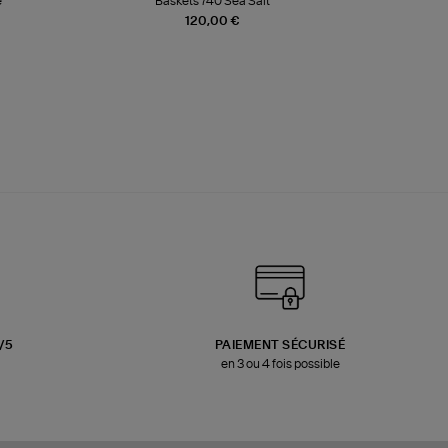
e
Baskets 740 Sea Salt
Veste
120,00 €
3/5
PAIEMENT SÉCURISÉ
en 3 ou 4 fois possible