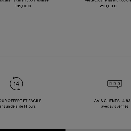
ocassins Killian Sport Mousse
Veste Ojos Perlas Multicolor
189,00 €
250,00 €
OUR OFFERT ET FACILE
AVIS CLIENTS : 4.8
ans un délai de 14 jours
avec avis vérifiés