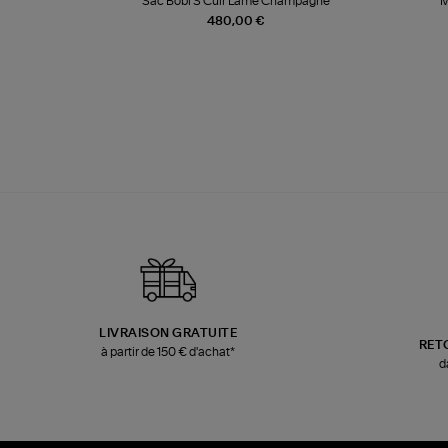
te
Sac Bobi S Cuir Lamé Champagne
M
480,00 €
LIVRAISON GRATUITE
RET
à partir de 150 € d'achat*
d