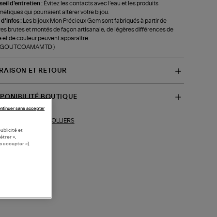
eil d'entretien :
Évitez les contacts avec l’eau et les produits
étiques qui pourraient altérer votre bijou.
 d'infos :
Les bijoux Mon Précieux Gem sont fabriqués à partir de
res brutes et montés de façon artisanale, de légères différences de
le et de couleur peuvent apparaître.
f-GOUTCOAMAMTD )
VRAISON ET RETOUR
SPONIBILITÉ BOUTIQUE
ntinuer sans accepter
COLLIERS
ections similaires :
ublicité et
étrer »,
s accepter »).