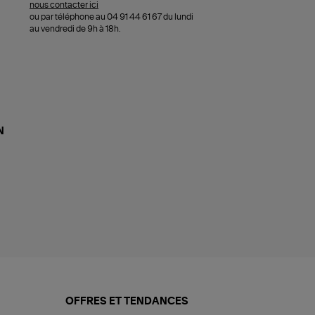
nous contacter ici
ou par téléphone au 04 91 44 61 67 du lundi
au vendredi de 9h à 18h.
N
OFFRES ET TENDANCES