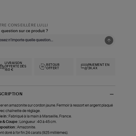
RE CONSEILLÈRE LULLI
 question sur ce produit ?
LIVRAISON
RETOUR
PAIEMENT EN
OFFERTE DÈS
OFFERT
3X,4X
150 €
SCRIPTION
ier en amazonite sur cordon jaune. Fermoir à ressort en argent plaqué
vec chaînette de réglage.
 in :
Fabriqué à la main à Marseille, France.
le & Coupe :
Longueur : 40 à 45 cm.
position :
Amazonite.
nt doré à l'or fin 24 carats (925 millièmes).