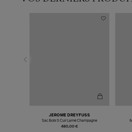
T
JEROME DREYFUSS
k
Sac Bobi S Cuir Lamé Champagne
M
480,00 €