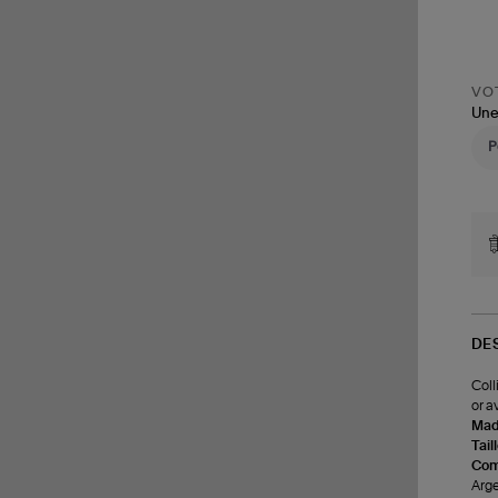
VOT
Une
DE
Coll
or a
Made
Tail
Com
Arge