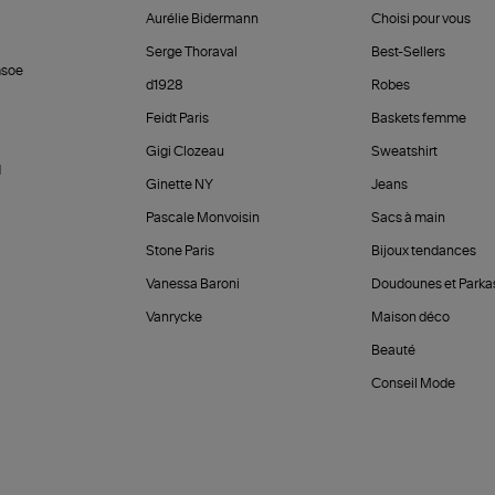
Aurélie Bidermann
Choisi pour vous
Serge Thoraval
Best-Sellers
soe
d1928
Robes
Feidt Paris
Baskets femme
Gigi Clozeau
Sweatshirt
d
Ginette NY
Jeans
Pascale Monvoisin
Sacs à main
Stone Paris
Bijoux tendances
Vanessa Baroni
Doudounes et Parka
Vanrycke
Maison déco
Beauté
Conseil Mode