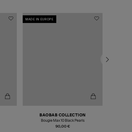
MADE IN EUROPE
MADE IN EU
BAOBAB COLLECTION
Bougie Max 10 Black Pearls
Paréo Fou
90,00 €