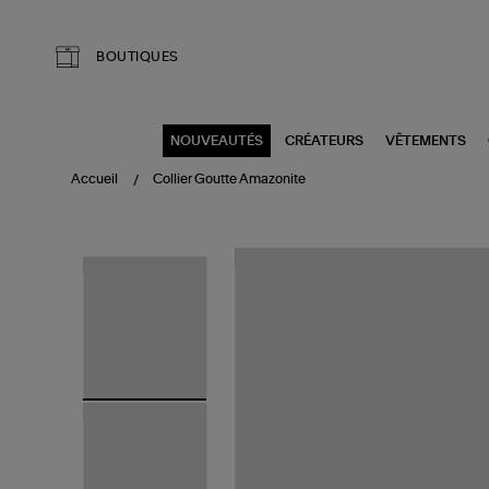
Aller au contenu principal
BOUTIQUES
NOUVEAUTÉS
CRÉATEURS
VÊTEMENTS
Accueil
Collier Goutte Amazonite