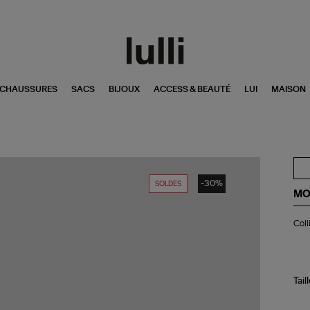
CHAUSSURES
SACS
BIJOUX
ACCESS & BEAUTÉ
LUI
MAISON
-30%
SOLDES
MO
Col
Coll
Go
Am
Tail