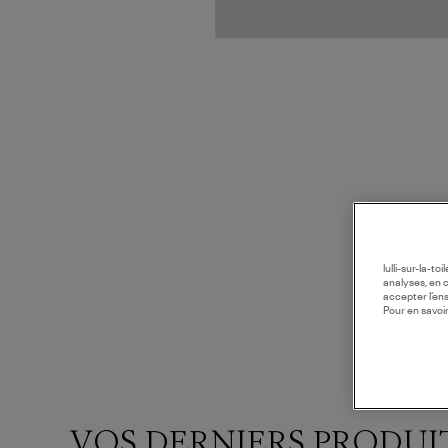
lulli-sur-la-t
analyses, en 
accepter l’en
Pour en savoir
VOS DERNIERS PRODUI