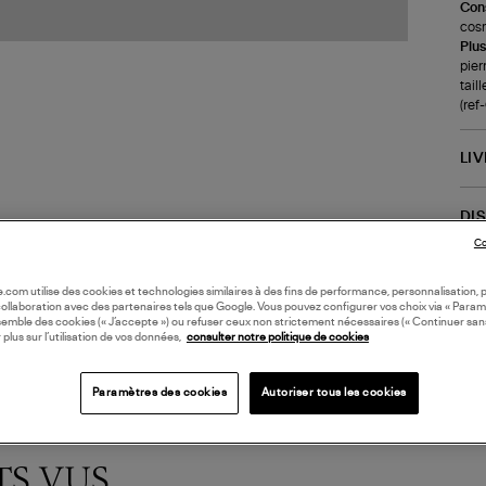
Cons
cosm
Plus
pier
tail
(re
LI
DI
Co
Coll
oile.com utilise des cookies et technologies similaires à des fins de performance, personnalisation, p
collaboration avec des partenaires tels que Google. Vous pouvez configurer vos choix via « Param
semble des cookies (« J’accepte ») ou refuser ceux non strictement nécessaires (« Continuer san
 plus sur l’utilisation de vos données,
consulter notre politique de cookies
Paramètres des cookies
Autoriser tous les cookies
TS VUS