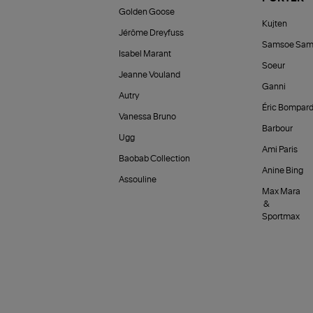
Golden Goose
Kujten
Jérôme Dreyfuss
Samsoe Sam
Isabel Marant
Soeur
Jeanne Vouland
Ganni
Autry
Éric Bompar
Vanessa Bruno
Barbour
Ugg
Ami Paris
Baobab Collection
Anine Bing
Assouline
Max Mara
&
Sportmax