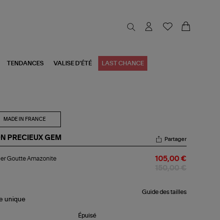
TENDANCES
VALISE D'ÉTÉ
LAST CHANCE
MADE IN FRANCE
N PRECIEUX GEM
Partager
lier
ier Goutte Amazonite
105,00 €
utte
azonite
150,00 €
Guide des tailles
le
unique
Épuisé