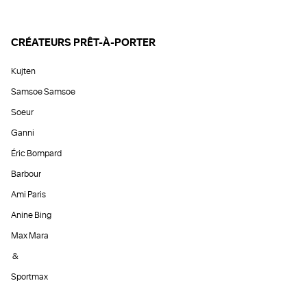
CRÉATEURS PRÊT-À-PORTER
Kujten
Samsoe Samsoe
Soeur
Ganni
Éric Bompard
Barbour
Ami Paris
Anine Bing
Max Mara
&
Sportmax