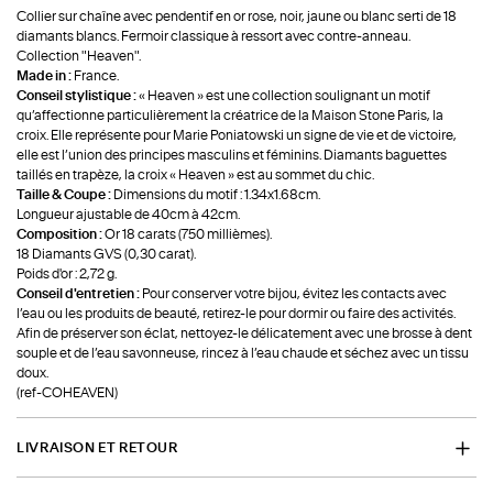
Collier sur chaîne avec pendentif en or rose, noir, jaune ou blanc serti de 18
diamants blancs. Fermoir classique à ressort avec contre-anneau.
Collection "Heaven".
Made in :
France.
Conseil stylistique :
« Heaven » est une collection soulignant un motif
qu’affectionne particulièrement la créatrice de la Maison Stone Paris, la
croix. Elle représente pour Marie Poniatowski un signe de vie et de victoire,
elle est l’union des principes masculins et féminins. Diamants baguettes
taillés en trapèze, la croix « Heaven » est au sommet du chic.
Taille & Coupe :
Dimensions du motif : 1.34x1.68cm.
Longueur ajustable de 40cm à 42cm.
Composition :
Or 18 carats (750 millièmes).
18 Diamants GVS (0,30 carat).
Poids d'or : 2,72 g.
Conseil d'entretien :
Pour conserver votre bijou, évitez les contacts avec
l’eau ou les produits de beauté, retirez-le pour dormir ou faire des activités.
Afin de préserver son éclat, nettoyez-le délicatement avec une brosse à dent
souple et de l’eau savonneuse, rincez à l’eau chaude et séchez avec un tissu
doux.
(ref-COHEAVEN)
LIVRAISON ET RETOUR