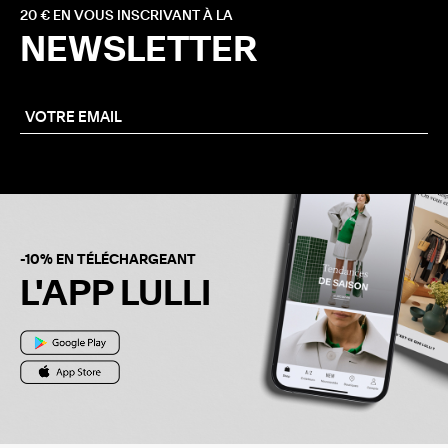
20 € EN VOUS INSCRIVANT À LA
NEWSLETTER
-10% EN TÉLÉCHARGEANT
L'APP LULLI