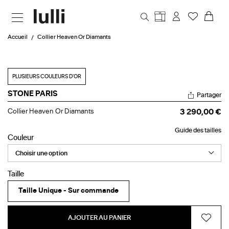
Aller au contenu principal
Accueil
Collier Heaven Or Diamants
PLUSIEURS COULEURS D'OR
STONE PARIS
Partager
Collier
Collier Heaven Or Diamants
3 290,00 €
Heaven
Or
Guide des tailles
Diamants
Couleur
Taille
Taille Unique - Sur commande
AJOUTER AU PANIER