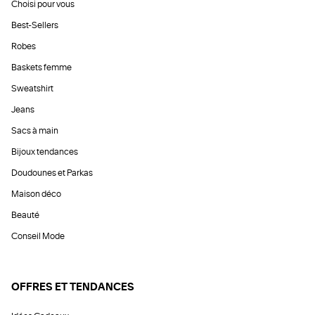
Choisi pour vous
Best-Sellers
Robes
Baskets femme
Sweatshirt
Jeans
Sacs à main
Bijoux tendances
Doudounes et Parkas
Maison déco
Beauté
Conseil Mode
OFFRES ET TENDANCES