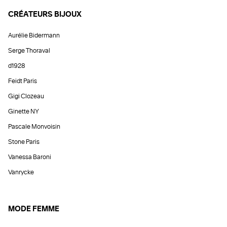
CRÉATEURS BIJOUX
Aurélie Bidermann
Serge Thoraval
d1928
Feidt Paris
Gigi Clozeau
Ginette NY
Pascale Monvoisin
Stone Paris
Vanessa Baroni
Vanrycke
MODE FEMME