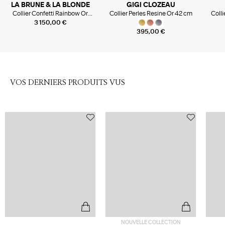
LA BRUNE & LA BLONDE
GIGI CLOZEAU
Collier Confetti Rainbow Or
Collier Perles Resine Or 42 cm
Colli
Jaune
3 150,00 €
395,00 €
VOS DERNIERS PRODUITS VUS
NOUVELLE COLLECTION