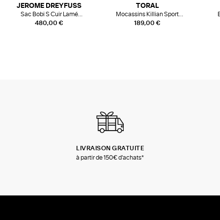
JEROME DREYFUSS
TORAL
Sac Bobi S Cuir Lamé
Mocassins Killian Sport
Champagne
Mousse
480,00 €
189,00 €
LIVRAISON GRATUITE
à partir de 150€ d'achats*