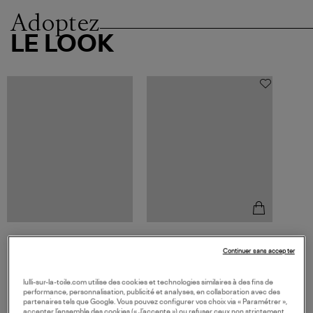
Adoptez
LE LOOK
STONE PARIS
Continuer sans accepter
Bracelet Himalaya Or
Diamants
1 630,00 €
lulli-sur-la-toile.com utilise des cookies et technologies similaires à des fins de
performance, personnalisation, publicité et analyses, en collaboration avec des
partenaires tels que Google. Vous pouvez configurer vos choix via « Paramétrer »,
accepter l’ensemble des cookies (« J’accepte ») ou refuser ceux non strictement