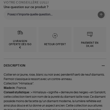
VOTRE CONSEILLÈRE LULLI
Une question sur ce produit ?
LIVRAISON
PAIEMENT EN
OFFERTE DÈS 150
RETOUR OFFERT
3X,4X
€
DESCRIPTION
Collier en or jaune, rose, blanc ou noir avec pendentif serti de neuf diamants.
Fermoir classique à ressort avec un contre-anneau.
Collection "Himalaya".
Made in :
France.
Conseil stylistique :
« Himalaya » signifie « demeure des neiges » en Sanskrit,
cette collection tient son nom de la pureté du diamant taille rose. Ce diamant
possède moins de facette qu’un diamant moderne, la lumière reflétée est
ainsi plus douce et lui donne un aspect ancien. Cette collection aux allures
de bijoux d'époque incarne la pureté et la puissance des neiges éternelles