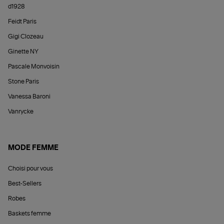
d1928
Feidt Paris
Gigi Clozeau
Ginette NY
Pascale Monvoisin
Stone Paris
Vanessa Baroni
Vanrycke
MODE FEMME
Choisi pour vous
Best-Sellers
Robes
Baskets femme