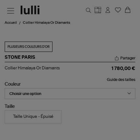
Aller au contenu principal
Accueil
Collier Himalaya Or Diamants
PLUSIEURS COULEURS D'OR
STONE PARIS
Partager
Collier
Collier Himalaya Or Diamants
1 780,00 €
Himalaya
Or
Guide des tailles
Diamants
Couleur
Taille
Taille Unique - Épuisé