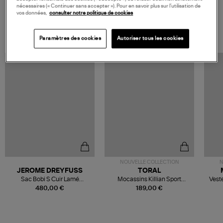
nécessaires (« Continuer sans accepter »). Pour en savoir plus sur l’utilisation de
vos données,
consulter notre politique de cookies
VOS DERNIERS PRODUITS VUS
Paramètres des cookies
Autoriser tous les cookies
NOUVELLE COLLECTION
N
JEROME DREYFUSS
TORAL
Sac Bobi S Cuir Lamé
Mocassins Killian Sport
Veste
Champagne
Mousse
480,00 €
189,00 €