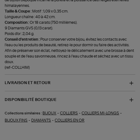
himalayennes.
Taille & Coupe :
Motif : 1,09 x 0,35 cm.
Longueur chaîne : 40 à 42 cm.
Composition :
Or 18 carats (750 millièmes).
9 Diamants GVS (0,13 carat).
Poids d'or : 2,04 g.
Conseil d'entretien :
Pour conserver votre bijou, évitez les contacts avec
l’eau ou les produits de beauté, retirez-le pour dormir ou faire des activités.
Afin de préserver son éclat, nettoyez-le délicatement avec une brosse à dent
souple et de l’eau savonneuse, rincez à l’eau chaude et séchez avec un tissu
doux.
(ref-COLLHIM)
LIVRAISON ET RETOUR
DISPONIBILITÉ BOUTIQUE
-
-
-
BIJOUX
COLLIERS
COLLIERS MI-LONGS
Collections similaires :
-
-
BIJOUX FINS
DIAMANTS
COLLIERS EN OR