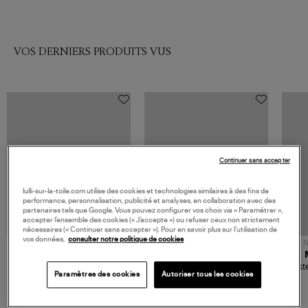
VOS DERNIERS PRODUITS VUS
Continuer sans accepter
lulli-sur-la-toile.com utilise des cookies et technologies similaires à des fins de
performance, personnalisation, publicité et analyses, en collaboration avec des
partenaires tels que Google. Vous pouvez configurer vos choix via « Paramétrer »,
accepter l’ensemble des cookies (« J’accepte ») ou refuser ceux non strictement
nécessaires (« Continuer sans accepter »). Pour en savoir plus sur l’utilisation de
vos données,
consulter notre politique de cookies
NOUVELLE COLLECTION
N
JEROME DREYFUSS
TORAL
Sac Bobi S Cuir Lamé
Mocassins Killian Sport
Veste
Paramètres des cookies
Autoriser tous les cookies
Champagne
Mousse
480,00 €
189,00 €