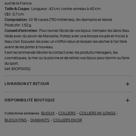
sud de la France.
Taille & Coupe :
Longueur : 42 cm, contre-anneau à 40 cm.
Œil : 0,7 cm.
Composition :
Or 18 carats (750 millièmes), dix diamants et résine.
Poids d'or : 1,52 g.
Conseil d'entretien :
Pour raviver l'éclat de vos bijoux, trempez-les dans l'eau
tiède avec du savon de Marseille, frottez avec une brosse souple et rincez à
l'eau clair. Essuyez-les avec un chiffon doux et laissez-les sécher à l'air libre
avant de les porter à nouveau.
Il est recommandé d'éviter le contact avec les produits ménagers, les
cosmétiques, la mer ou la piscine et de retirez vos bijoux pour dormir ou faire
du sport.
(ref-B1OP001G)
LIVRAISON ET RETOUR
DISPONIBILITÉ BOUTIQUE
-
-
-
BIJOUX
COLLIERS
COLLIERS MI-LONGS
Collections similaires :
-
-
BIJOUX FINS
DIAMANTS
COLLIERS EN OR