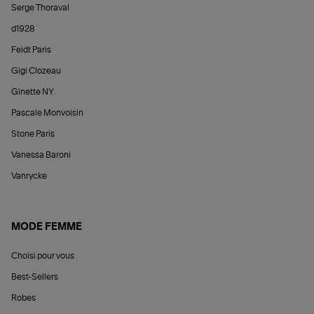
Serge Thoraval
d1928
Feidt Paris
Gigi Clozeau
Ginette NY
Pascale Monvoisin
Stone Paris
Vanessa Baroni
Vanrycke
MODE FEMME
Choisi pour vous
Best-Sellers
Robes