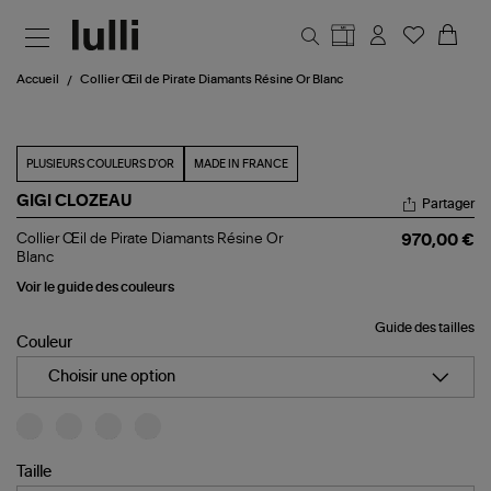
Aller au contenu principal
Accueil
Collier Œil de Pirate Diamants Résine Or Blanc
PLUSIEURS COULEURS D'OR
MADE IN FRANCE
GIGI CLOZEAU
Partager
Collier
Collier Œil de Pirate Diamants Résine Or
970,00 €
Œil
Blanc
de
Pirate
Voir le guide des couleurs
Diamants
Résine
Guide des tailles
Or
Couleur
Blanc
Choisir une option
Taille