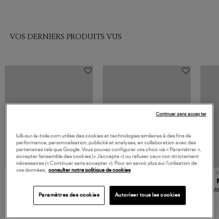
VOS DERNIERS PRODUITS VUS
Continuer sans accepter
lulli-sur-la-toile.com utilise des cookies et technologies similaires à des fins de
performance, personnalisation, publicité et analyses, en collaboration avec des
partenaires tels que Google. Vous pouvez configurer vos choix via « Paramétrer »,
accepter l’ensemble des cookies (« J’accepte ») ou refuser ceux non strictement
nécessaires (« Continuer sans accepter »). Pour en savoir plus sur l’utilisation de
vos données,
consulter notre politique de cookies
NOUVELLE COLLECTION
N
JEROME DREYFUSS
TORAL
Sac Bobi S Cuir Lamé
Mocassins Killian Sport
Veste
Paramètres des cookies
Autoriser tous les cookies
Champagne
Mousse
480,00 €
189,00 €