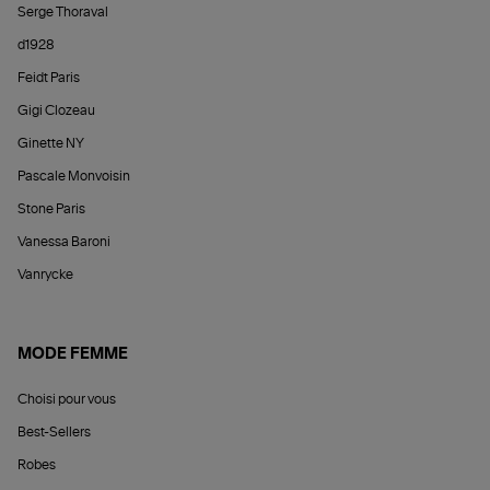
Serge Thoraval
d1928
Feidt Paris
Gigi Clozeau
Ginette NY
Pascale Monvoisin
Stone Paris
Vanessa Baroni
Vanrycke
MODE FEMME
Choisi pour vous
Best-Sellers
Robes