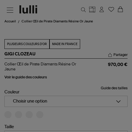
Aller au contenu principal
Accueil
Collier Œil de Pirate Diamants Résine Or Jaune
PLUSIEURS COULEURS D'OR
MADE IN FRANCE
GIGI CLOZEAU
Partager
Collier
Collier Œil de Pirate Diamants Résine Or
970,00 €
Œil
Jaune
de
Pirate
Voir le guide des couleurs
Diamants
Résine
Guide des tailles
Or
Couleur
Jaune
Choisir une option
Taille