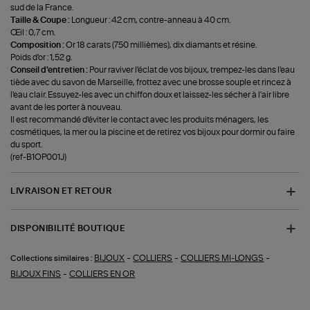
sud de la France.
Taille & Coupe :
Longueur : 42 cm, contre-anneau à 40 cm.
Œil : 0,7 cm.
Composition :
Or 18 carats (750 millièmes), dix diamants et résine.
Poids d'or : 1,52 g.
Conseil d'entretien :
Pour raviver l'éclat de vos bijoux, trempez-les dans l'eau
tiède avec du savon de Marseille, frottez avec une brosse souple et rincez à
l'eau clair. Essuyez-les avec un chiffon doux et laissez-les sécher à l'air libre
avant de les porter à nouveau.
Il est recommandé d'éviter le contact avec les produits ménagers, les
cosmétiques, la mer ou la piscine et de retirez vos bijoux pour dormir ou faire
du sport.
(ref-B1OP001J)
LIVRAISON ET RETOUR
DISPONIBILITÉ BOUTIQUE
-
-
-
BIJOUX
COLLIERS
COLLIERS MI-LONGS
Collections similaires :
-
BIJOUX FINS
COLLIERS EN OR