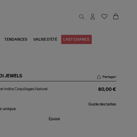
TENDANCES
VALISE D'ÉTÉ
LAST CHANCE
DI JEWELS
Partager
lier
ier Indira Coquillages Naturel
80,00 €
ira
uillages
urel
Guide des tailles
le
unique
Épuisé