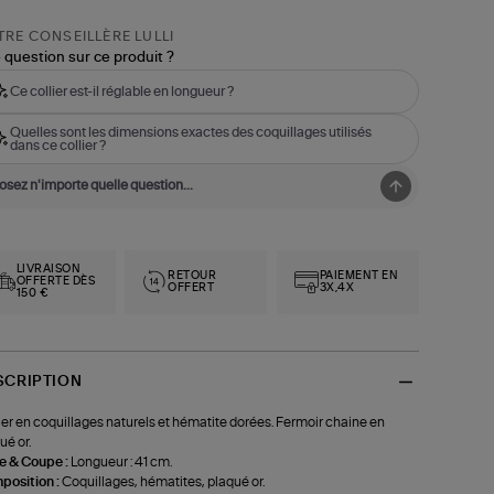
RE CONSEILLÈRE LULLI
 question sur ce produit ?
Ce collier est-il réglable en longueur ?
Quelles sont les dimensions exactes des coquillages utilisés
dans ce collier ?
LIVRAISON
RETOUR
PAIEMENT EN
OFFERTE DÈS
OFFERT
3X,4X
150 €
SCRIPTION
ier en coquillages naturels et hématite dorées. Fermoir chaine en
ué or.
le & Coupe :
Longueur : 41 cm.
position :
Coquillages, hématites, plaqué or.