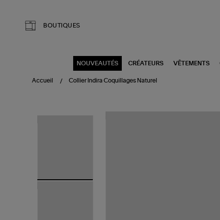
Aller au contenu principal
BOUTIQUES
NOUVEAUTÉS
CRÉATEURS
VÊTEMENTS
Accueil
Collier Indira Coquillages Naturel