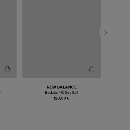
NEW BALANCE
e
Baskets 740 Sea Salt
Veste
120,00 €