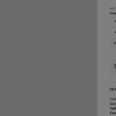
VOT
Une
DE
Coll
plaq
Tail
Com