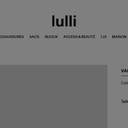
CHAUSSURES
SACS
BIJOUX
ACCESS & BEAUTÉ
LUI
MAISON
VA
Col
Coll
Ind
Coq
Nat
Tail