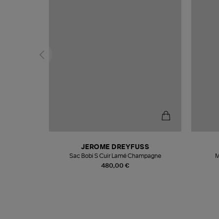
N
JEROME DREYFUSS
te
Sac Bobi S Cuir Lamé Champagne
M
480,00 €