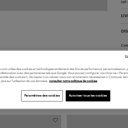
(re
LI
DI
Coll
Co
oile.com utilise des cookies et technologies similaires à des fins de performance, personnalisation, p
collaboration avec des partenaires tels que Google. Vous pouvez configurer vos choix via « Param
semble des cookies (« J’accepte ») ou refuser ceux non strictement nécessaires (« Continuer san
 plus sur l’utilisation de vos données,
consulter notre politique de cookies
Paramètres des cookies
Autoriser tous les cookies
TS VUS