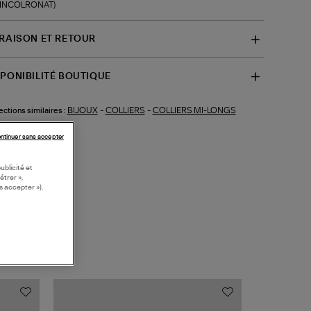
f-INCOLRONAT)
VRAISON ET RETOUR
SPONIBILITÉ BOUTIQUE
BIJOUX
-
COLLIERS
-
COLLIERS MI-LONGS
ections similaires :
ntinuer sans accepter
ublicité et
étrer »,
s accepter »).