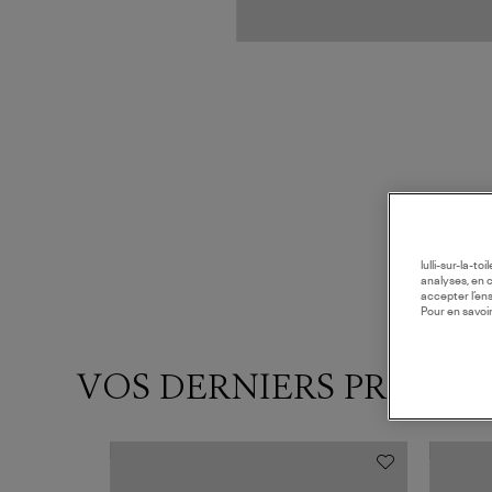
lulli-sur-la-t
analyses, en 
accepter l’en
Pour en savoir
VOS DERNIERS PRODUI