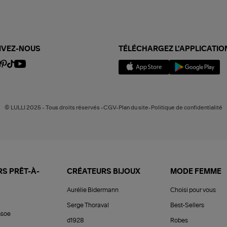
IVEZ-NOUS
TÉLÉCHARGEZ L'APPLICATIO
© LULLI 2025 - Tous droits réservés -CGV-Plan du site-Politique de confidentialité
S PRÊT-À-
CRÉATEURS BIJOUX
MODE FEMME
Aurélie Bidermann
Choisi pour vous
Serge Thoraval
Best-Sellers
soe
d1928
Robes