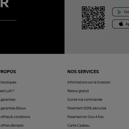
R
PROPOS
NOS SERVICES
 boutiques
Informations sur la livraison
est Lulli ?
Retour gratuit
 garanties
Suivre ma commande
 garanties Bijoux
Paiement 100% sécurisé
 offres & conditions
Paiement en 3 ou 4 fois
offres d'emploi
Carte Cadeau