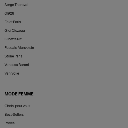
Serge Thoraval
d1928
Feidt Paris
Gigi Clozeau
Ginette NY
Pascale Monvoisin
Stone Paris
Vanessa Baroni
Vanrycke
MODE FEMME
Choisi pour vous
Best-Sellers
Robes