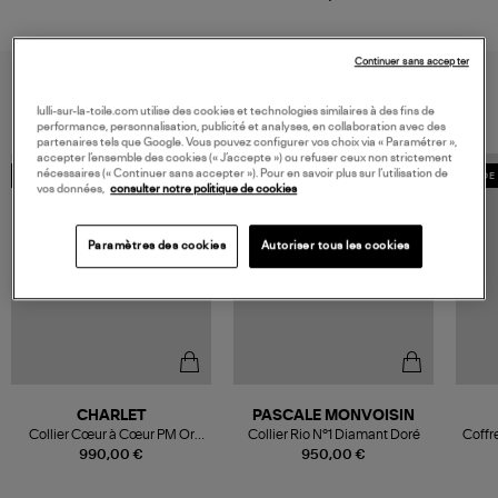
Continuer sans accepter
VOUS AIMEREZ AUSSI
lulli-sur-la-toile.com utilise des cookies et technologies similaires à des fins de
performance, personnalisation, publicité et analyses, en collaboration avec des
partenaires tels que Google. Vous pouvez configurer vos choix via « Paramétrer »,
accepter l’ensemble des cookies (« J’accepte ») ou refuser ceux non strictement
nécessaires (« Continuer sans accepter »). Pour en savoir plus sur l’utilisation de
MADE IN FRANCE
MADE 
vos données,
consulter notre politique de cookies
Paramètres des cookies
Autoriser tous les cookies
CHARLET
PASCALE MONVOISIN
Collier Cœur à Cœur PM Or
Collier Rio N°1 Diamant Doré
Coffr
Jaune
990,00 €
950,00 €