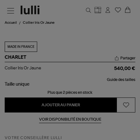
Aller au contenu principal
Accueil
Collier Iris Or Jaune
MADE IN FRANCE
CHARLET
Partager
Collier
Collier Iris Or Jaune
540,00 €
Iris
Or
Guide des tailles
Jaune
Taille
unique
Plus que 2 pièces en stock
AJOUTER AU PANIER
VOIR DISPONIBILITÉ EN BOUTIQUE
VOTRE CONSEILLÈRE LULLI