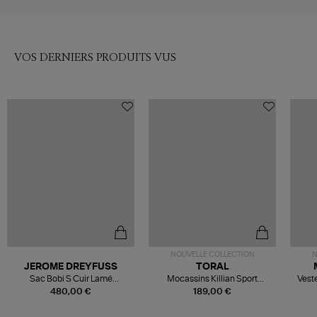
VOS DERNIERS PRODUITS VUS
NOUVELLE COLLECTION
N
JEROME DREYFUSS
TORAL
Sac Bobi S Cuir Lamé
Mocassins Killian Sport
Veste
Champagne
Mousse
480,00 €
189,00 €