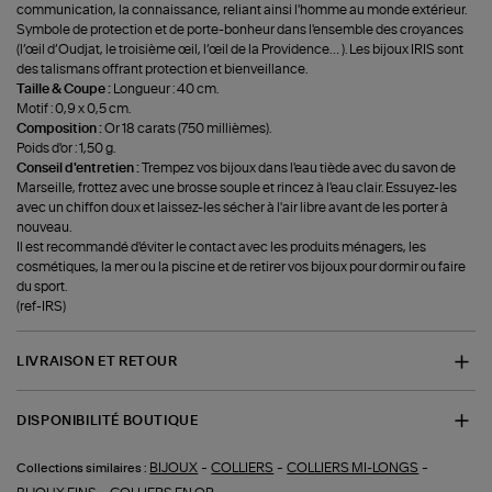
communication, la connaissance, reliant ainsi l'homme au monde extérieur.
Symbole de protection et de porte-bonheur dans l'ensemble des croyances
(l’œil d’Oudjat, le troisième œil, l’œil de la Providence… ). Les bijoux IRIS sont
des talismans offrant protection et bienveillance.
Taille & Coupe :
Longueur : 40 cm.
Motif : 0,9 x 0,5 cm.
Composition :
Or 18 carats (750 millièmes).
Poids d'or : 1,50 g.
Conseil d'entretien :
Trempez vos bijoux dans l'eau tiède avec du savon de
Marseille, frottez avec une brosse souple et rincez à l'eau clair. Essuyez-les
avec un chiffon doux et laissez-les sécher à l'air libre avant de les porter à
nouveau.
Il est recommandé d'éviter le contact avec les produits ménagers, les
cosmétiques, la mer ou la piscine et de retirer vos bijoux pour dormir ou faire
du sport.
(ref-IRS)
LIVRAISON ET RETOUR
DISPONIBILITÉ BOUTIQUE
-
-
-
BIJOUX
COLLIERS
COLLIERS MI-LONGS
Collections similaires :