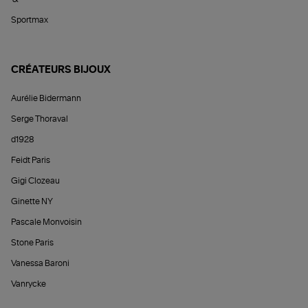
Sportmax
CRÉATEURS BIJOUX
Aurélie Bidermann
Serge Thoraval
d1928
Feidt Paris
Gigi Clozeau
Ginette NY
Pascale Monvoisin
Stone Paris
Vanessa Baroni
Vanrycke