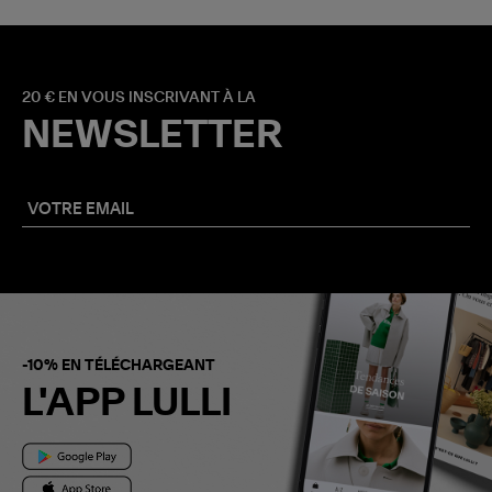
20 € EN VOUS INSCRIVANT À LA
NEWSLETTER
-10% EN TÉLÉCHARGEANT
L'APP LULLI