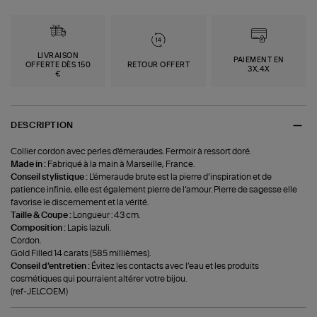
LIVRAISON
PAIEMENT EN
OFFERTE DÈS 150
RETOUR OFFERT
3X,4X
€
DESCRIPTION
Collier cordon avec perles d'émeraudes. Fermoir à ressort doré.
Made in :
Fabriqué à la main à Marseille, France.
Conseil stylistique :
L'émeraude brute est la pierre d’inspiration et de
patience infinie, elle est également pierre de l’amour. Pierre de sagesse elle
favorise le discernement et la vérité.
Taille & Coupe :
Longueur : 43 cm.
Composition :
Lapis lazuli.
Cordon.
Gold Filled 14 carats (585 millièmes).
Conseil d'entretien :
Évitez les contacts avec l’eau et les produits
cosmétiques qui pourraient altérer votre bijou.
(ref-JELCOEM)