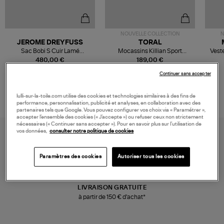
NOUVELLE COLLECTION
N
JEROME DREYFUSS
TORAL
Sac Bobi S Cuir Lamé
Mocassins Killian Sport
Veste
Champagne
Mousse
480,00 €
189,00 €
Continuer sans accepter
lulli-sur-la-toile.com utilise des cookies et technologies similaires à des fins de
performance, personnalisation, publicité et analyses, en collaboration avec des
partenaires tels que Google. Vous pouvez configurer vos choix via « Paramétrer »,
accepter l’ensemble des cookies (« J’accepte ») ou refuser ceux non strictement
nécessaires (« Continuer sans accepter »). Pour en savoir plus sur l’utilisation de
vos données,
consulter notre politique de cookies
Paramètres des cookies
Autoriser tous les cookies
LIVRAISON GRATUITE
à partir de 150 € d'achat*