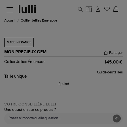
Aller au contenu principal
Accueil
Collier Jellies Émeraude
MADE IN FRANCE
MON PRECIEUX GEM
Partager
Collier
Collier Jellies Émeraude
145,00 €
Jellies
Émeraude
Guide des tailles
Taille
unique
Épuisé
VOTRE CONSEILLÈRE LULLI
Une question sur ce produit ?