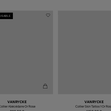
ISABLE
VANRYCKE
VANRYCKE
Collier Abécédaire Or Rose
Collier Skin Tattoo 1 Or Ro