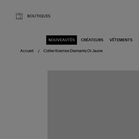
Aller au contenu principal
BOUTIQUES
NOUVEAUTÉS
CRÉATEURS
VÊTEMENTS
Accueil
Collier Kosmos Diamants Or Jaune