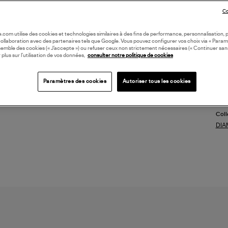
l'ai
Co
cont
et d
oile.com utilise des cookies et technologies similaires à des fins de performance, personnalisation, p
(ref
collaboration avec des partenaires tels que Google. Vous pouvez configurer vos choix via « Param
semble des cookies (« J’accepte ») ou refuser ceux non strictement nécessaires (« Continuer san
 plus sur l’utilisation de vos données,
consulter notre politique de cookies
LI
Paramètres des cookies
Autoriser tous les cookies
DI
Coll
DIA