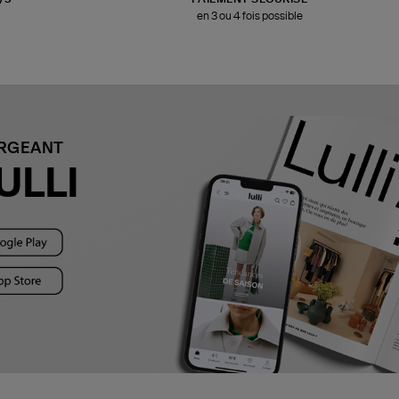
en 3 ou 4 fois possible
ARGEANT
ULLI