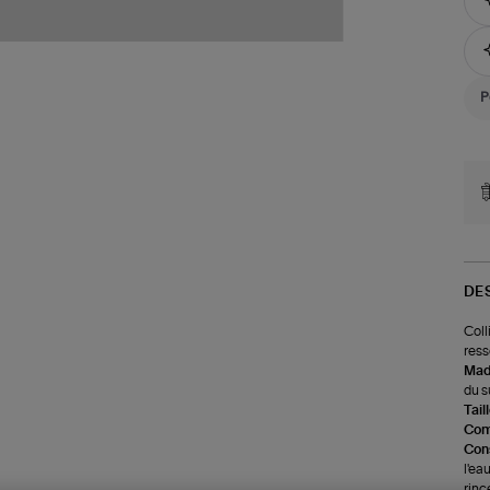
DE
Coll
ress
Made
du s
Tail
Com
Cons
l'ea
rinc