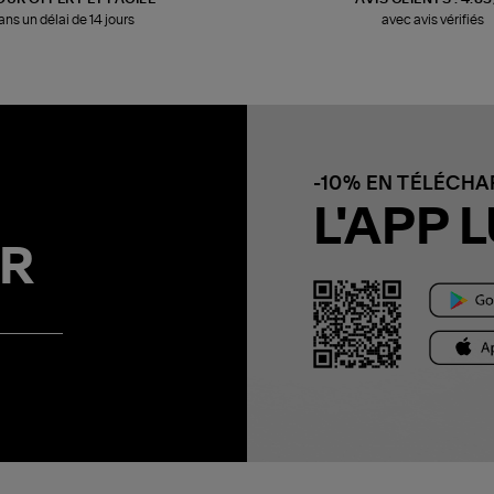
ans un délai de 14 jours
avec avis vérifiés
-10% EN TÉLÉCH
L'APP L
R