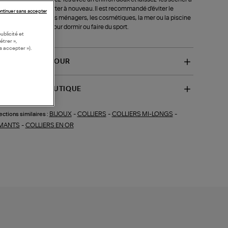
r libre avant de les porter à nouveau. Il est recommandé d'éviter le
ntinuer sans accepter
act avec les produits ménagers, les cosmétiques, la mer ou la piscine
e retirez vos bijoux pour dormir ou faire du sport.
ublicité et
-B1KS001J)
étrer »,
s accepter »).
VRAISON ET RETOUR
SPONIBILITÉ BOUTIQUE
BIJOUX
-
COLLIERS
-
COLLIERS MI-LONGS
-
ections similaires :
MANTS
-
COLLIERS EN OR