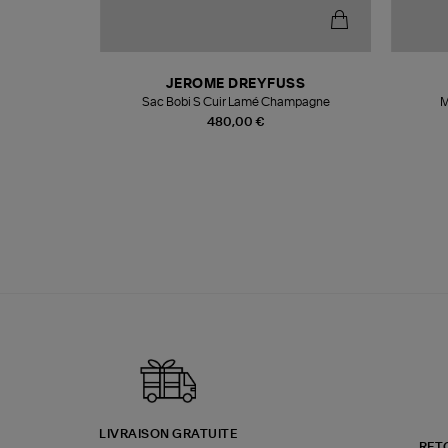
N
JEROME DREYFUSS
te
Sac Bobi S Cuir Lamé Champagne
M
480,00 €
LIVRAISON GRATUITE
RET