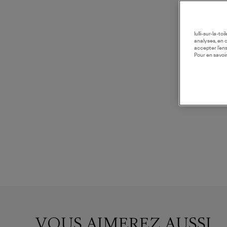
lulli-sur-la-t
analyses, en 
accepter l’en
Pour en savoir
VOUS AIMEREZ AUSSI