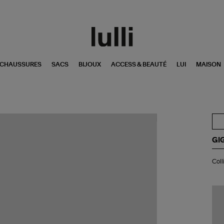
CHAUSSURES
SACS
BIJOUX
ACCESS & BEAUTÉ
LUI
MAISON
GI
Col
Coll
Ko
Di
Or
Ja