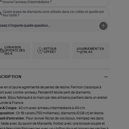
trouve l'anneau intermédiaire ?
Quels types de diamants sont utilisés dans ce collier et quelle est
leur taille ?
LIVRAISON
RETOUR
PAIEMENT EN
OFFERTE DÈS
OFFERT
3X,4X
150 €
SCRIPTION
ier en or jaune agrémenté de perles de résine. Fermoir classique à
ort avec contre-anneau. Pendentif étoile serti de diamants.
 in :
Bijou fabriqué à la main par des artisans joailliers dans un atelier
ud de la France.
le & Coupe :
42 cm avec anneau intermédiaire à 40 cm.
position :
Or 18 carats (750 millièmes), diamants (0.08 ct) et résine.
eil d'entretien :
Pour raviver l'éclat de vos bijoux, trempez-les dans
u tiède avec du savon de Marseille, frottez avec une brosse souple et
ez à l'eau clair. Essuyez-les avec un chiffon doux et laissez-les sécher à