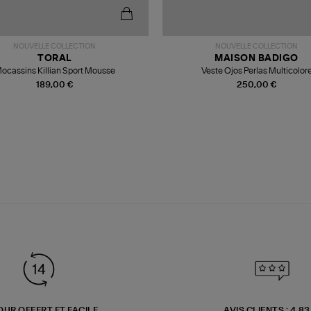
NOUVELLE COLLECTION
NOUVELLE COLLECTION
TORAL
MAISON BADIGO
ocassins Killian Sport Mousse
Veste Ojos Perlas Multicolor
189,00 €
250,00 €
OUR OFFERT ET FACILE
AVIS CLIENTS : 4.8