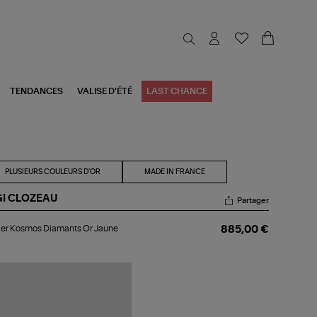
TENDANCES
VALISE D'ÉTÉ
LAST CHANCE
PLUSIEURS COULEURS D'OR
MADE IN FRANCE
GI CLOZEAU
Partager
lier
ier Kosmos Diamants Or Jaune
885,00 €
smos
amants
une