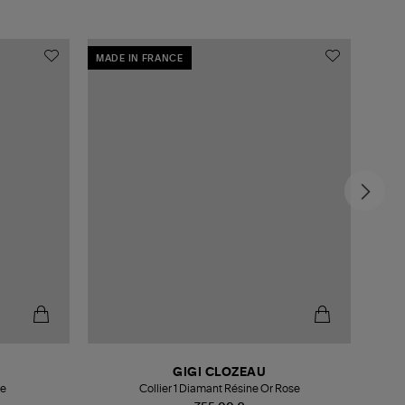
MADE IN FRANCE
MADE
GIGI CLOZEAU
se
Collier 1 Diamant Résine Or Rose