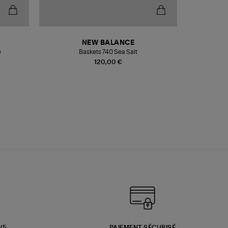
NEW BALANCE
e
Baskets 740 Sea Salt
Veste
120,00 €
3/5
PAIEMENT SÉCURISÉ