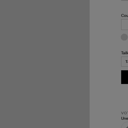
Cou
Tail
VOT
Une