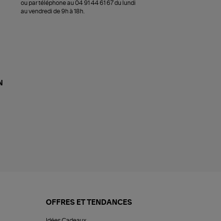
ou par téléphone au 04 91 44 61 67 du lundi
au vendredi de 9h à 18h.
N
OFFRES ET TENDANCES
Idées Cadeaux