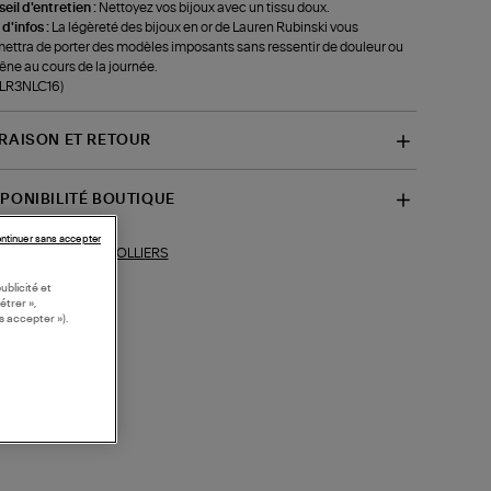
eil d'entretien :
Nettoyez vos bijoux avec un tissu doux.
 d'infos :
La légèreté des bijoux en or de Lauren Rubinski vous
ettra de porter des modèles imposants sans ressentir de douleur ou
êne au cours de la journée.
-LR3NLC16)
VRAISON ET RETOUR
SPONIBILITÉ BOUTIQUE
ntinuer sans accepter
COLLIERS
ections similaires :
ublicité et
étrer »,
s accepter »).