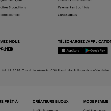
 garanties Bijoux
Paiement 100% sécurisé
 offres & conditions
Paiement en 3 ou 4 fois
offres d'emploi
Carte Cadeau
IVEZ-NOUS
TÉLÉCHARGEZ L'APPLICATIO
© LULLI 2025 - Tous droits réservés -CGV-Plan du site-Politique de confidentialité
S PRÊT-À-
CRÉATEURS BIJOUX
MODE FEMME
Aurélie Bidermann
Choisi pour vous