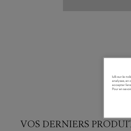
lulli-sur-la-t
analyses, en 
accepter l’en
Pour en savoir
VOS DERNIERS PRODUI