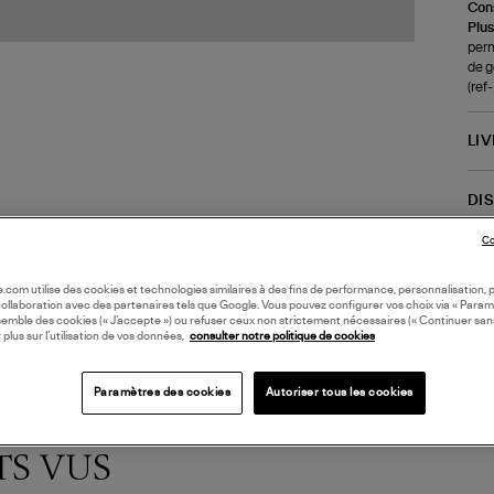
Cons
Plus
perm
de g
(ref
LI
DI
Co
Coll
oile.com utilise des cookies et technologies similaires à des fins de performance, personnalisation, p
collaboration avec des partenaires tels que Google. Vous pouvez configurer vos choix via « Param
semble des cookies (« J’accepte ») ou refuser ceux non strictement nécessaires (« Continuer san
 plus sur l’utilisation de vos données,
consulter notre politique de cookies
Paramètres des cookies
Autoriser tous les cookies
TS VUS