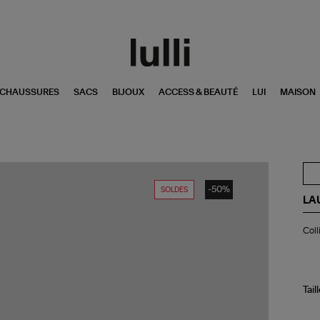
CHAUSSURES
SACS
BIJOUX
ACCESS & BEAUTÉ
LUI
MAISON
-50%
SOLDES
LA
Col
Coll
Lar
Éma
Noi
Or
Ja
Tail