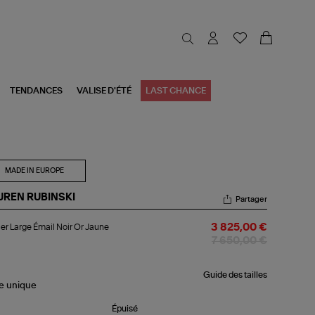
TENDANCES
VALISE D'ÉTÉ
LAST CHANCE
MADE IN EUROPE
UREN RUBINSKI
Partager
lier
ier Large Émail Noir Or Jaune
3 825,00 €
ge
il
7 650,00 €
r
une
Guide des tailles
le
unique
Épuisé