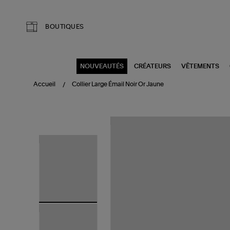
Aller au contenu principal
BOUTIQUES
NOUVEAUTÉS
CRÉATEURS
VÊTEMENTS
Accueil
Collier Large Émail Noir Or Jaune