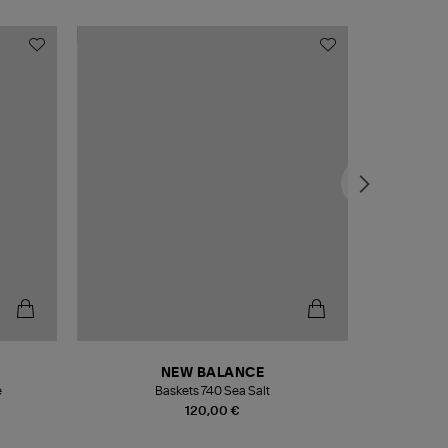
NEW BALANCE
e
Baskets 740 Sea Salt
Veste
120,00 €