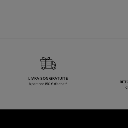
LIVRAISON GRATUITE
RET
à partir de 150 € d'achat*
d