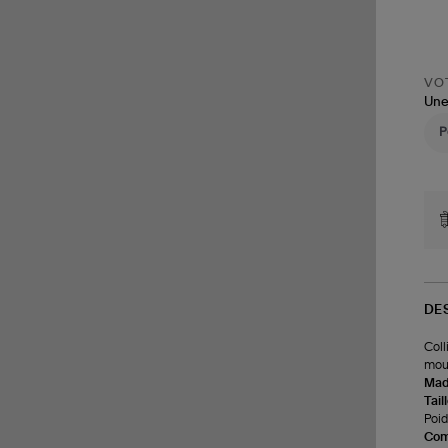
VOT
Une
DE
Coll
mou
Made
Tail
Poids
Com