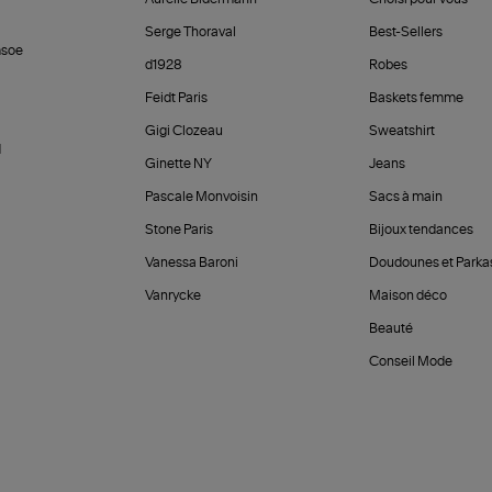
Serge Thoraval
Best-Sellers
soe
d1928
Robes
Feidt Paris
Baskets femme
Gigi Clozeau
Sweatshirt
d
Ginette NY
Jeans
Pascale Monvoisin
Sacs à main
Stone Paris
Bijoux tendances
Vanessa Baroni
Doudounes et Parka
Vanrycke
Maison déco
Beauté
Conseil Mode