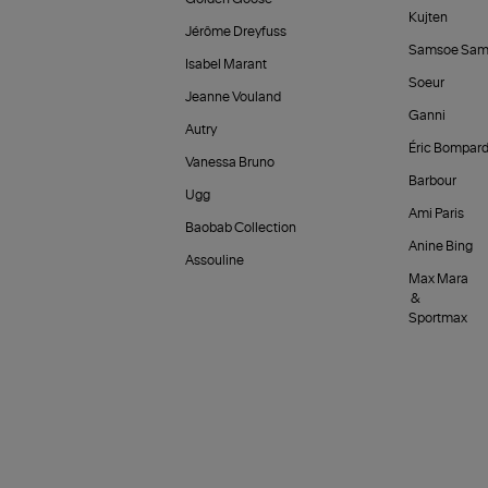
Kujten
Jérôme Dreyfuss
Samsoe Sam
Isabel Marant
Soeur
Jeanne Vouland
Ganni
Autry
Éric Bompar
Vanessa Bruno
Barbour
Ugg
Ami Paris
Baobab Collection
Anine Bing
Assouline
Max Mara
&
Sportmax