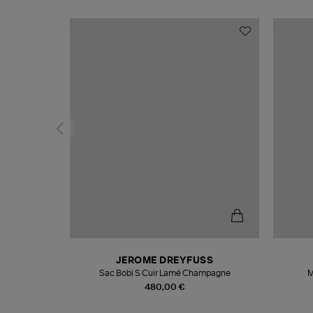
N
JEROME DREYFUSS
te
Sac Bobi S Cuir Lamé Champagne
M
480,00 €