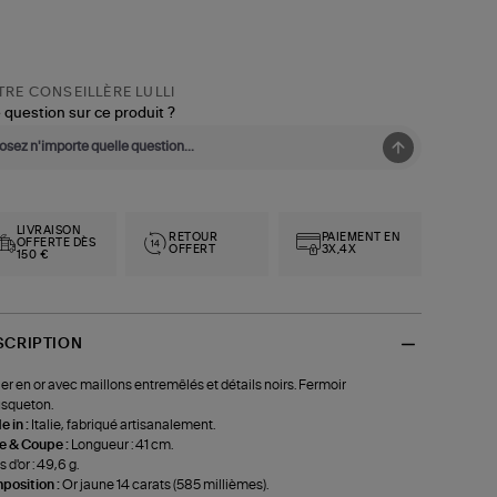
RE CONSEILLÈRE LULLI
 question sur ce produit ?
LIVRAISON
RETOUR
PAIEMENT EN
OFFERTE DÈS
OFFERT
3X,4X
150 €
SCRIPTION
ier en or avec maillons entremêlés et détails noirs. Fermoir
squeton.
 in :
Italie, fabriqué artisanalement.
le & Coupe :
Longueur : 41 cm.
 d'or : 49,6 g.
position :
Or jaune 14 carats (585 millièmes).