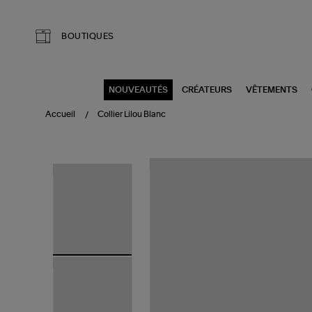
Aller au contenu principal
BOUTIQUES
NOUVEAUTÉS
CRÉATEURS
VÊTEMENTS
Accueil
Collier Lilou Blanc