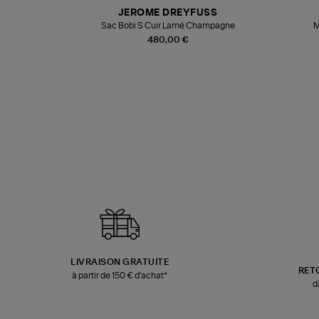
N
JEROME DREYFUSS
te
Sac Bobi S Cuir Lamé Champagne
M
480,00 €
LIVRAISON GRATUITE
RET
à partir de 150 € d'achat*
d