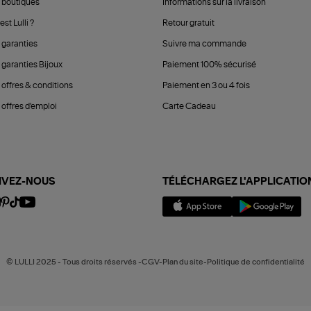
 boutiques
Informations sur la livraison
est Lulli ?
Retour gratuit
 garanties
Suivre ma commande
 garanties Bijoux
Paiement 100% sécurisé
 offres & conditions
Paiement en 3 ou 4 fois
offres d'emploi
Carte Cadeau
IVEZ-NOUS
TÉLÉCHARGEZ L'APPLICATIO
© LULLI 2025 - Tous droits réservés -CGV-Plan du site-Politique de confidentialité