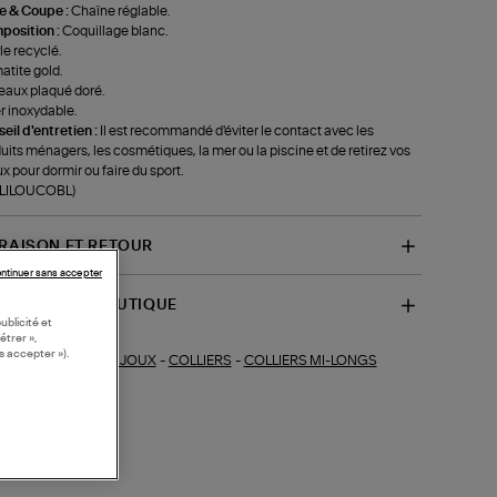
le & Coupe :
Chaîne réglable.
position :
Coquillage blanc.
le recyclé.
tite gold.
aux plaqué doré.
r inoxydable.
eil d'entretien :
Il est recommandé d'éviter le contact avec les
uits ménagers, les cosmétiques, la mer ou la piscine et de retirez vos
ux pour dormir ou faire du sport.
f-LILOUCOBL)
VRAISON ET RETOUR
ntinuer sans accepter
SPONIBILITÉ BOUTIQUE
ublicité et
étrer »,
s accepter »).
BIJOUX
-
COLLIERS
-
COLLIERS MI-LONGS
ections similaires :