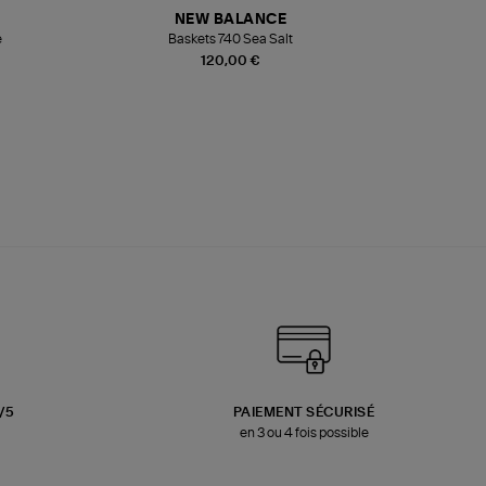
NEW BALANCE
e
Baskets 740 Sea Salt
Veste
120,00 €
3/5
PAIEMENT SÉCURISÉ
en 3 ou 4 fois possible