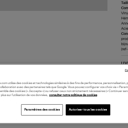
Tail
Com
Viny
Héma
Anne
Acie
Cons
prod
bijo
(re
LI
Co
DI
oile.com utilise des cookies et technologies similaires à des fins de performance, personnalisation, p
collaboration avec des partenaires tels que Google. Vous pouvez configurer vos choix via « Param
semble des cookies (« J’accepte ») ou refuser ceux non strictement nécessaires (« Continuer san
Coll
 plus sur l’utilisation de vos données,
consulter notre politique de cookies
Paramètres des cookies
Autoriser tous les cookies