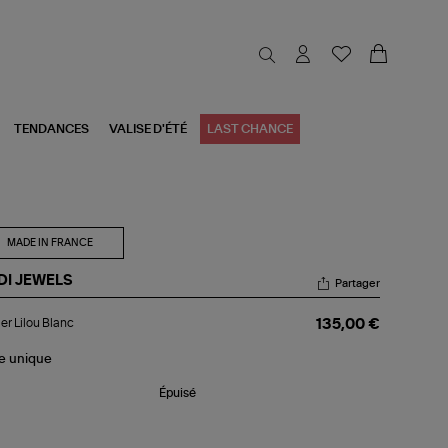
TENDANCES
VALISE D'ÉTÉ
LAST CHANCE
MADE IN FRANCE
DI JEWELS
Partager
lier
ier Lilou Blanc
135,00 €
ou
nc
le
unique
Épuisé