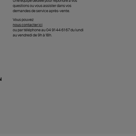
Une équipe dédiée pour répondre à vos
questions ou vous assister dans vos
demandes de service après-vente.
Vous pouvez
nous contacter ici
ou par téléphone au 04 91 44 61 67 du lundi
au vendredi de 9h à 18h.
N