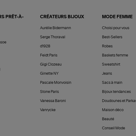
S PRÊT-À-
CRÉATEURS BIJOUX
MODE FEMME
Aurélie Bidermann
Choisi pour vous
Serge Thoraval
Best-Sellers
soe
d1928
Robes
Feidt Paris
Baskets femme
Gigi Clozeau
Sweatshirt
d
Ginette NY
Jeans
Pascale Monvoisin
Sacs à main
Stone Paris
Bijoux tendances
Vanessa Baroni
Doudounes et Parka
Vanrycke
Maison déco
Beauté
Conseil Mode