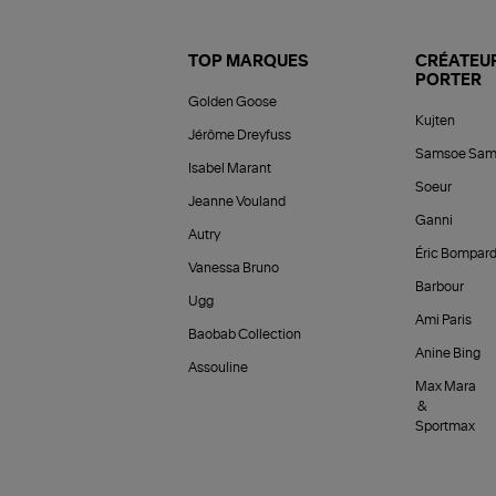
TOP MARQUES
CRÉATEUR
PORTER
Golden Goose
Kujten
Jérôme Dreyfuss
Samsoe Sam
Isabel Marant
Soeur
Jeanne Vouland
Ganni
Autry
Éric Bompar
Vanessa Bruno
Barbour
Ugg
Ami Paris
Baobab Collection
Anine Bing
Assouline
Max Mara
&
Sportmax