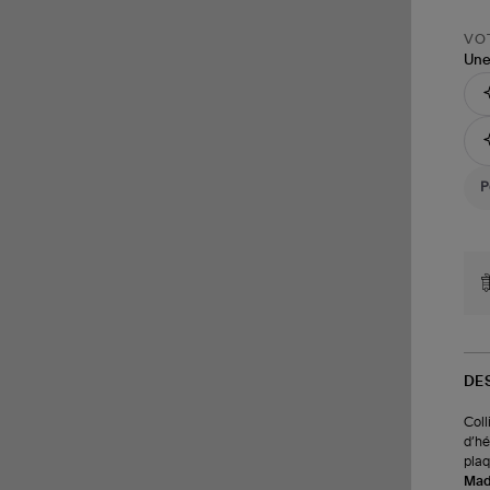
VOT
Une
DE
Coll
d’hé
plaq
Made