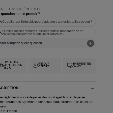
RE CONSEILLÈRE LULLI
 question sur ce produit ?
Ce collier est-il réglable pour s'adapter à toutes les tailles de cou ?
Quelles sont les matières utilisées dans la fabrication de ce
collier pour assurer sa durabilité et son éclat ?
LIVRAISON
RETOUR
PAIEMENT EN
OFFERTE DÈS
OFFERT
3X,4X
150 €
SCRIPTION
ier réglable composé de perles de coquillage blanc et de perles
matites dorées. Agrémenté d’anneaux plaqués dorés et de détails en
ué or.
 in :
France.