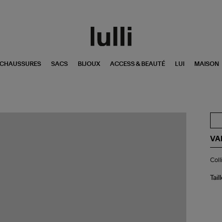
CHAUSSURES
SACS
BIJOUX
ACCESS & BEAUTÉ
LUI
MAISON
VA
Col
Coll
Lil
Bla
Tail