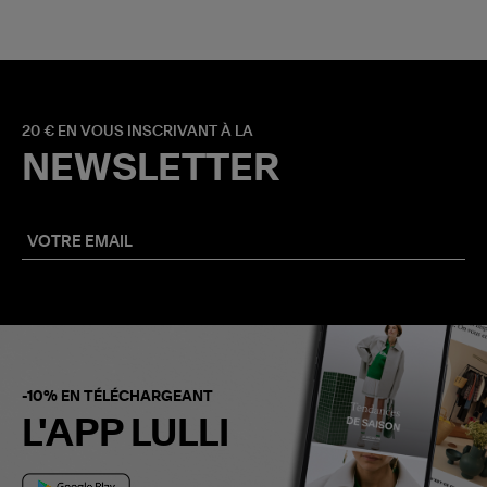
20 € EN VOUS INSCRIVANT À LA
NEWSLETTER
-10% EN TÉLÉCHARGEANT
L'APP LULLI