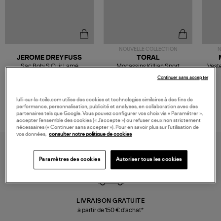
NOUVELLE COLLECTION
N
JEROME DREYFUSS
TORAL
Sac Bobi S Cuir Lamé
Mocassins Killian Sport
Veste
Champagne
Mousse
480,00 €
189,00 €
Continuer sans accepter
lulli-sur-la-toile.com utilise des cookies et technologies similaires à des fins de
performance, personnalisation, publicité et analyses, en collaboration avec des
partenaires tels que Google. Vous pouvez configurer vos choix via « Paramétrer »,
accepter l’ensemble des cookies (« J’accepte ») ou refuser ceux non strictement
nécessaires (« Continuer sans accepter »). Pour en savoir plus sur l’utilisation de
vos données,
consulter notre politique de cookies
Paramètres des cookies
Autoriser tous les cookies
LIVRAISON GRATUITE
à partir de 150 € d'achat*