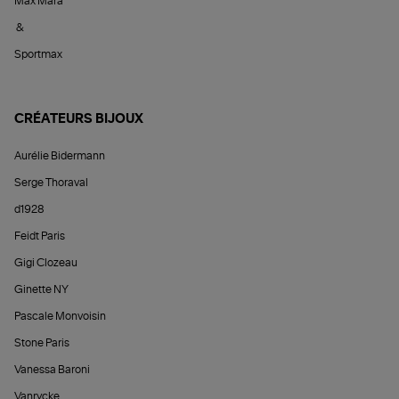
Max Mara
&
Sportmax
CRÉATEURS BIJOUX
Aurélie Bidermann
Serge Thoraval
d1928
Feidt Paris
Gigi Clozeau
Ginette NY
Pascale Monvoisin
Stone Paris
Vanessa Baroni
Vanrycke