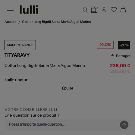
Aller au contenu principal
Accueil
Collier Long Bigdil Santa Maria Aigue Marine
SOLDES
-20%
MADE IN FRANCE
TITYARAVY
Partager
Collier
Collier Long Bigdil Santa Maria Aigue Marine
236,00 €
Long
295,00 €
Bigdil
Santa
Taille
unique
Maria
Épuisé
Aigue
Marine
VOTRE CONSEILLÈRE LULLI
Une question sur ce produit ?