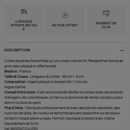
LIVRAISON
PAIEMENT EN
OFFERTE DÈS 150
RETOUR OFFERT
3X,4X
€
DESCRIPTION
Collier de perles fine enfilée sur un cordon marron fin. Pendentif en forme de
gros cœur plaqué or, effet brossé.
Made in :
France.
Taille & Coupe :
Longueur du collier : 46 cm + 3 cm.
Composition :
Argent plaqué or brossé 24k / 1 micron.
Aigue marine.
Conseil d'entretien :
Il est recommandé d'éviter le contact avec les produits
ménagers, les cosmétiques, la mer ou la piscine et de retirez vos bijoux pour
dormir ou faire du sport.
Plus d'infos :
Fabriqués artisanalement et avec des pierres naturelles, des
nuances de taille, de couleur et de forme peuvent apparaître sur les bijoux
rendant chaque pièce unique. Fermoir classique à ressort avec chaîne
d'ajustement de 3 cm.
(ref-BIGDILCOLL010)