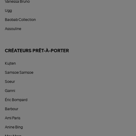
Vanessa Bruno
Ugg
Baobab Collection
Assouline
CRÉATEURS PRÊT-À-PORTER
Kujten
Samsoe Samsoe
Soeur
Ganni
Éric Bompard
Barbour
Ami Paris
Anine Bing