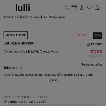
Aller au contenu principal
Accueil
Collier Love Beads LOVE Orange Rose
SOLDES
-50%
MADE IN EUROPE
LAUREN RUBINSKI
Partager
Collier
Collier Love Beads LOVE Orange Rose
47,50 €
Love
95,00 €
Beads
LOVE
Guide des tailles
Orange
Taille
unique
Rose
Note : Chaque bijou est unique, les perles différent d'un collier à l'autre.
Épuisé
VOTRE CONSEILLÈRE LULLI
Une question sur ce produit ?