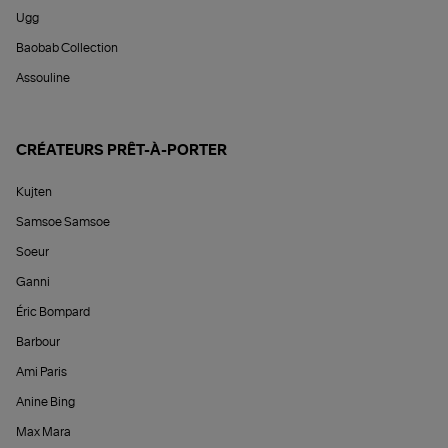
Ugg
Baobab Collection
Assouline
CRÉATEURS PRÊT-À-PORTER
Kujten
Samsoe Samsoe
Soeur
Ganni
Éric Bompard
Barbour
Ami Paris
Anine Bing
Max Mara