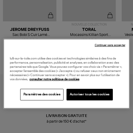
NOUVELLE COLLECTION
N
JEROME DREYFUSS
TORAL
Sac Bobi S Cuir Lamé
Mocassins Killian Sport
Veste
Champagne
Mousse
480,00 €
189,00 €
Continuer sans accepter
lulli-sur-la-toile.com utilise des cookies et technologies similaires à des fins de
performance, personnalisation, publicité et analyses, en collaboration avec des
partenaires tels que Google. Vous pouvez configurer vos choix via « Paramétrer »,
accepter l’ensemble des cookies (« J’accepte ») ou refuser ceux non strictement
nécessaires (« Continuer sans accepter »). Pour en savoir plus sur l’utilisation de
vos données,
consulter notre politique de cookies
Paramètres des cookies
Autoriser tous les cookies
LIVRAISON GRATUITE
à partir de 150 € d'achat*