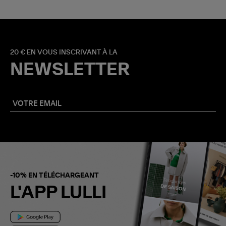
20 € EN VOUS INSCRIVANT À LA
NEWSLETTER
-10% EN TÉLÉCHARGEANT
L'APP LULLI