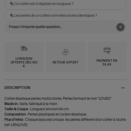
Ce collier est-il réglable en longueur ?
Les perles de ce collier sont-elles toutes identiques ?
LIVRAISON
PAIEMENT EN
OFFERTE DÈS 150
RETOUR OFFERT
3X,4X
€
DESCRIPTION
Collier élastique perles multicolores. Perles formant le mot "LOVED".
Made in :
Italie, fabriqué à la main.
Taille & Coupe :
Longueur environ 54 cm.
Composition :
Perles plastiques et cordon élastique.
Plus d'infos :
Chaque bijou est unique, les perles différent d'un collier à l'autre.
(ref-LRNLOVE)