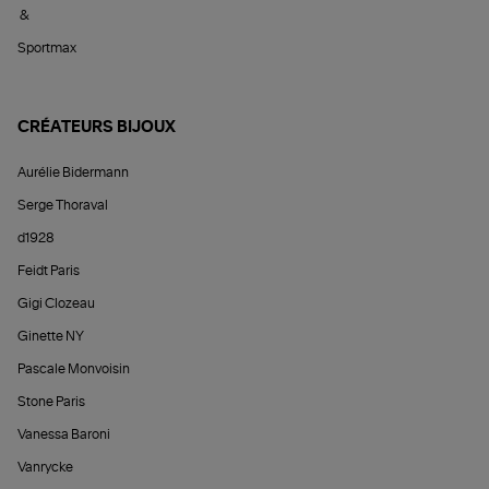
&
Sportmax
CRÉATEURS BIJOUX
Aurélie Bidermann
Serge Thoraval
d1928
Feidt Paris
Gigi Clozeau
Ginette NY
Pascale Monvoisin
Stone Paris
Vanessa Baroni
Vanrycke