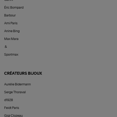
Éric Bompard
Barbour
Ami Paris
Anine Bing
Max Mara
&
Sportmax
CRÉATEURS BIJOUX
Aurélie Bidermann
Serge Thoraval
d1928
Feidt Paris
Gigi Clozeau