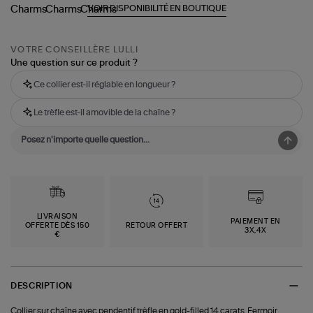
VOIR DISPONIBILITÉ EN BOUTIQUE
VOTRE CONSEILLÈRE LULLI
Une question sur ce produit ?
Ce collier est-il réglable en longueur ?
Le trèfle est-il amovible de la chaîne ?
LIVRAISON
PAIEMENT EN
OFFERTE DÈS 150
RETOUR OFFERT
3X,4X
€
DESCRIPTION
Collier sur chaîne avec pendentif trèfle en gold-filled 14 carats. Fermoir