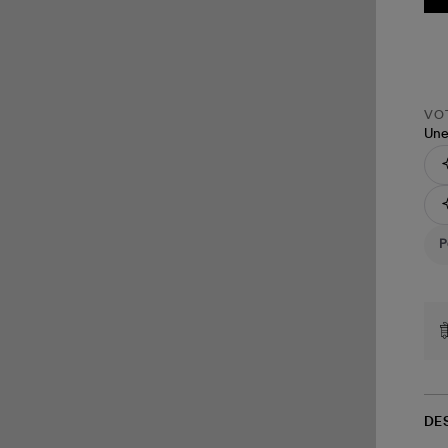
VOT
Une
DE