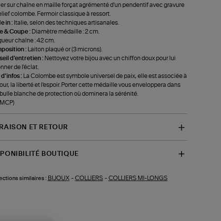
ier sur chaîne en maille forçat agrémenté d'un pendentif avec gravure
elief colombe. Fermoir classique à ressort.
 in :
Italie, selon des techniques artisanales.
le & Coupe :
Diamètre médaille : 2 cm.
ueur chaîne : 42 cm.
position :
Laiton plaqué or (3 microns).
eil d'entretien :
Nettoyez votre bijou avec un chiffon doux pour lui
nner de l'éclat.
 d'infos :
La Colombe est symbole universel de paix, elle est associée à
our, la liberté et l'espoir. Porter cette médaille vous enveloppera dans
bulle blanche de protection où dominera la sérénité.
-MCP)
VRAISON ET RETOUR
SPONIBILITÉ BOUTIQUE
BIJOUX
-
COLLIERS
-
COLLIERS MI-LONGS
ections similaires :