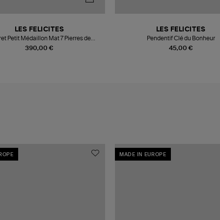
LES FELICITES
LES FELICITES
ret Petit Médaillon Mat 7 Pierres de
Pendentif Clé du Bonheur
Protection
390,00 €
45,00 €
UROPE
MADE IN EUROPE