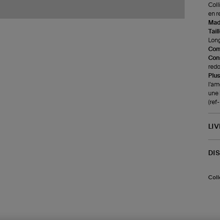
Coll
en r
Made
Tail
Long
Com
Cons
redo
Plus
l'am
une 
(ref
LI
DI
Coll