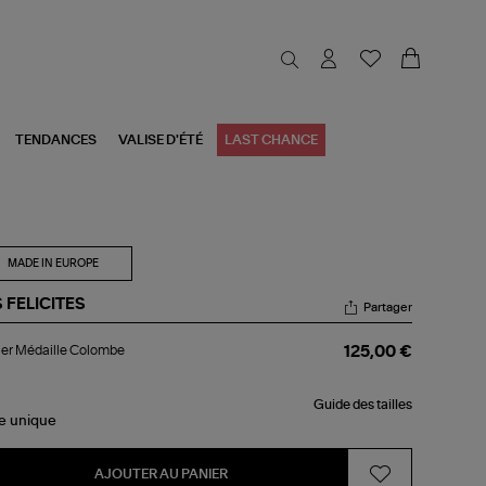
TENDANCES
VALISE D'ÉTÉ
LAST CHANCE
MADE IN EUROPE
 FELICITES
Partager
lier
ier Médaille Colombe
125,00 €
aille
lombe
Guide des tailles
le
unique
AJOUTER AU PANIER