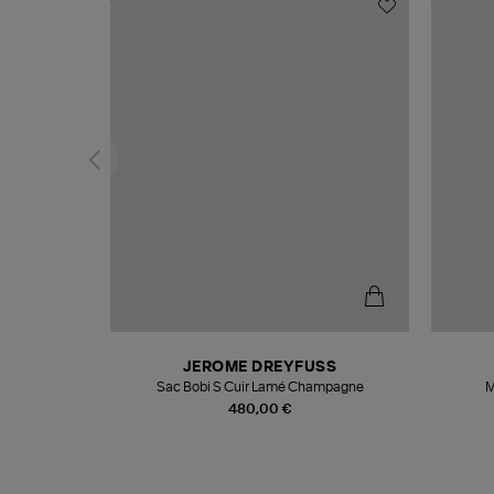
N
JEROME DREYFUSS
te
Sac Bobi S Cuir Lamé Champagne
M
480,00 €