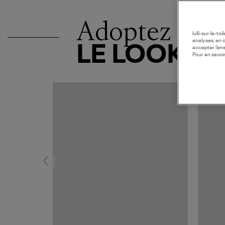
Adoptez
lulli-sur-la-t
analyses, en 
LE LOOK
accepter l’en
Pour en savoir
MADE I