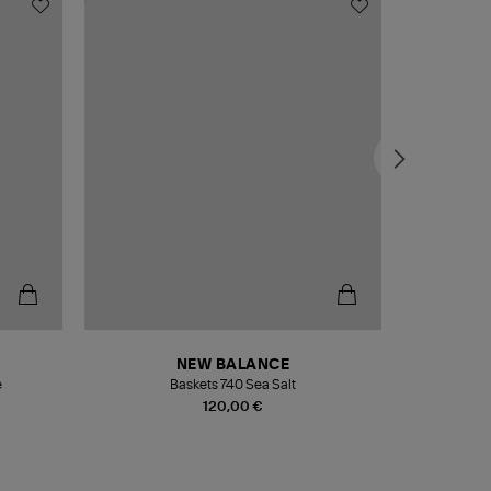
NEW BALANCE
e
Baskets 740 Sea Salt
Veste
120,00 €