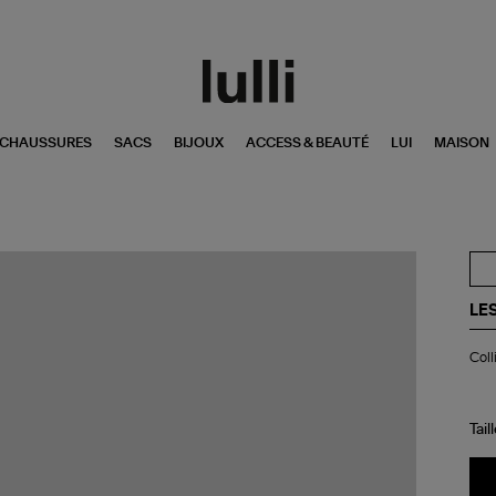
CHAUSSURES
SACS
BIJOUX
ACCESS & BEAUTÉ
LUI
MAISON
LES
Col
Coll
Méd
Co
Tail