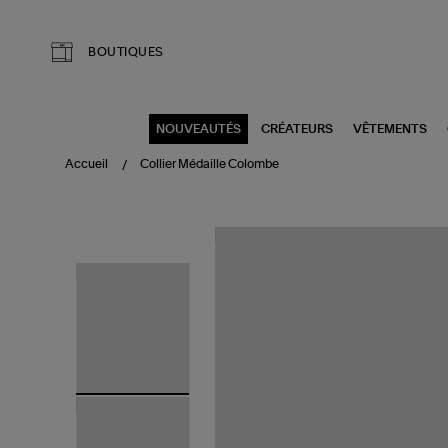
Aller au contenu principal
BOUTIQUES
NOUVEAUTÉS
CRÉATEURS
VÊTEMENTS
Accueil
Collier Médaille Colombe