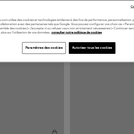
Co
oile.com utilise des cookies et technologies similaires à des fins de performance, personnalisation, p
collaboration avec des partenaires tels que Google. Vous pouvez configurer vos choix via « Param
semble des cookies (« J’accepte ») ou refuser ceux non strictement nécessaires (« Continuer san
 plus sur l’utilisation de vos données,
consulter notre politique de cookies
Paramètres des cookies
Autoriser tous les cookies
N EUROPE
MADE IN EUROPE