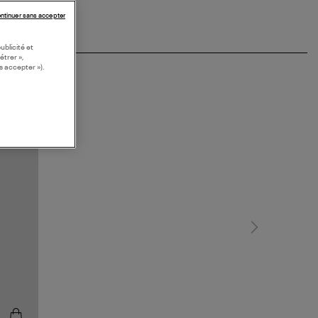
ntinuer sans accepter
ublicité et
étrer »,
s accepter »).