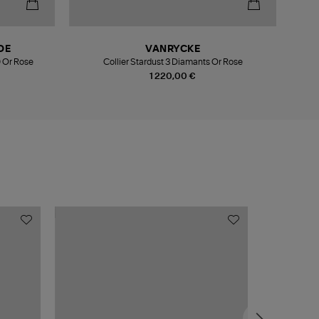
DE
VANRYCKE
0 Or Rose
Collier Stardust 3 Diamants Or Rose
1 220,00 €