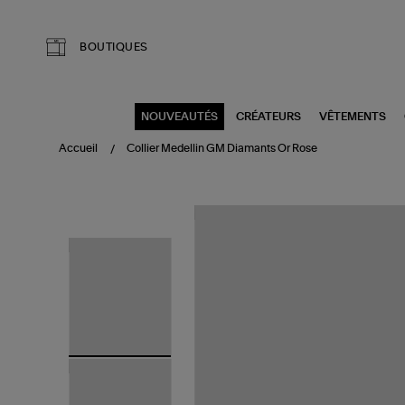
Aller au contenu principal
BOUTIQUES
NOUVEAUTÉS
CRÉATEURS
VÊTEMENTS
Accueil
Collier Medellin GM Diamants Or Rose