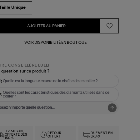
Taille Unique
AJOUTER AU PANIER
VOIR DISPONIBILITÉ EN BOUTIQUE
RE CONSEILLÈRE LULLI
 question sur ce produit ?
Quelle est la longueur exacte de la chaîne de ce collier ?
Quelles sont les caractéristiques des diamants utilisés dans ce
collier ?
LIVRAISON
RETOUR
PAIEMENT EN
OFFERTE DÈS
OFFERT
3X,4X
150 €