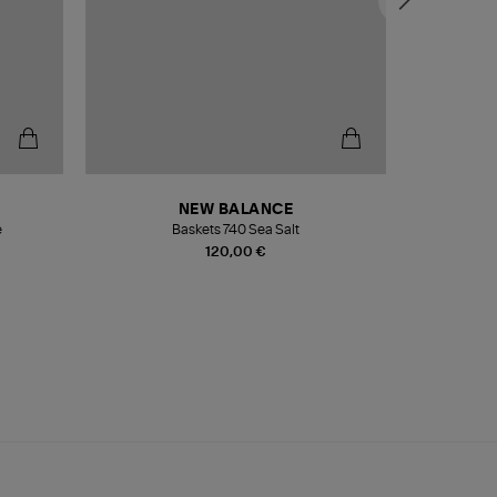
NEW BALANCE
e
Baskets 740 Sea Salt
Veste
120,00 €