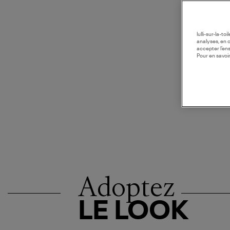
lulli-sur-la-t
analyses, en 
accepter l’en
Pour en savoir
Adoptez
LE LOOK