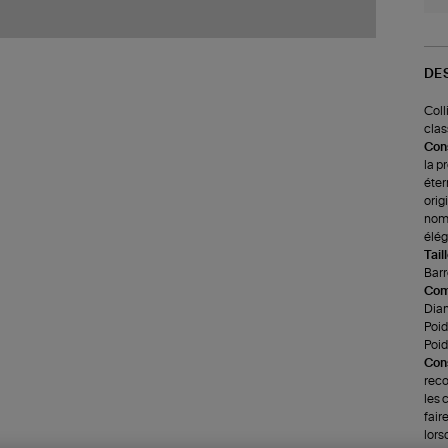
DE
Coll
clas
Cons
la p
éter
orig
nomb
élég
Tail
Barre
Com
Diam
Poid
Poids
Cons
reco
les 
fair
lors