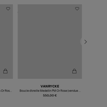
VANRYCKE
s Or Rose
Boucle d'oreille Medellin PM Or Rose (vendue à
Collier
l'unité)
550,00 €