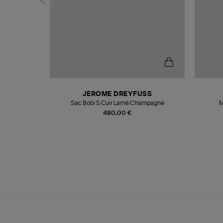
N
JEROME DREYFUSS
te
Sac Bobi S Cuir Lamé Champagne
M
480,00 €