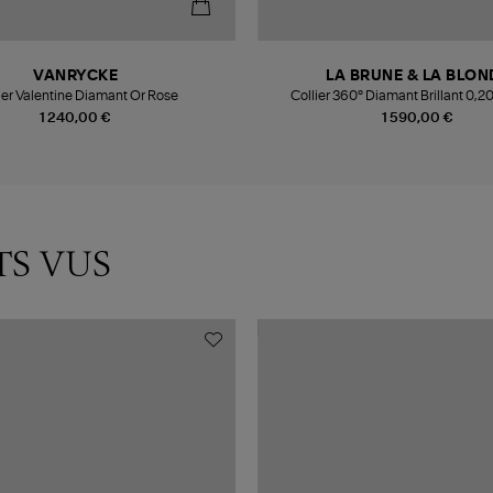
VANRYCKE
LA BRUNE & LA BLON
ier Valentine Diamant Or Rose
Collier 360° Diamant Brillant 0,2
1 240,00 €
1 590,00 €
TS VUS