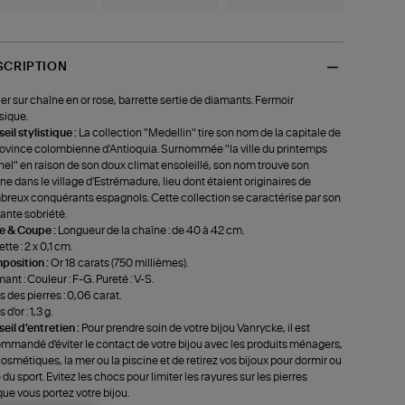
SCRIPTION
ier sur chaîne en or rose, barrette sertie de diamants. Fermoir
sique.
eil stylistique :
La collection "Medellin" tire son nom de la capitale de
rovince colombienne d'Antioquia. Surnommée "la ville du printemps
nel" en raison de son doux climat ensoleillé, son nom trouve son
ine dans le village d'Estrémadure, lieu dont étaient originaires de
reux conquérants espagnols. Cette collection se caractérise par son
ante sobriété.
le & Coupe :
Longueur de la chaîne : de 40 à 42 cm.
tte : 2 x 0,1 cm.
position :
Or 18 carats (750 millièmes).
ant : Couleur : F-G. Pureté : V-S.
s des pierres : 0,06 carat.
 d'or : 1,3 g.
eil d'entretien :
Pour prendre soin de votre bijou Vanrycke, il est
mmandé d'éviter le contact de votre bijou avec les produits ménagers,
cosmétiques, la mer ou la piscine et de retirez vos bijoux pour dormir ou
e du sport. Evitez les chocs pour limiter les rayures sur les pierres
que vous portez votre bijou.