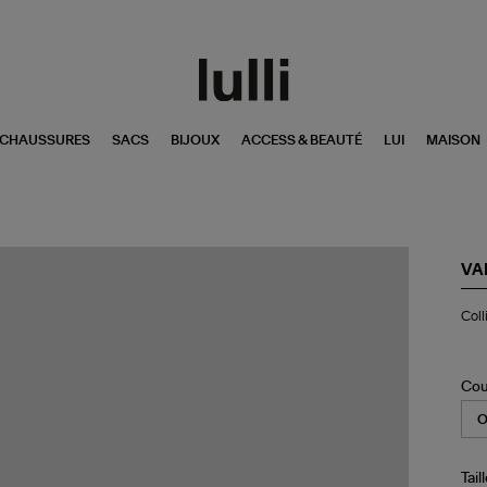
CHAUSSURES
SACS
BIJOUX
ACCESS & BEAUTÉ
LUI
MAISON
VA
Col
Coll
Med
G
Di
Or
Cou
Ro
Tail