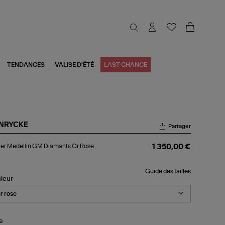
TENDANCES
VALISE D'ÉTÉ
LAST CHANCE
NRYCKE
Partager
lier
ier Medellin GM Diamants Or Rose
1 350,00 €
ellin
M
amants
Guide des tailles
leur
se
le