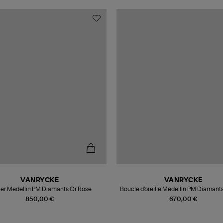
VANRYCKE
VANRYCKE
ier Medellin PM Diamants Or Rose
Boucle d'oreille Medellin PM Diamant
(vendue à l'unité)
850,00 €
670,00 €