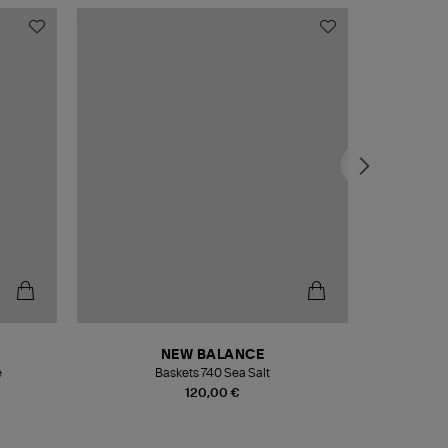
NEW BALANCE
e
Baskets 740 Sea Salt
Veste
120,00 €