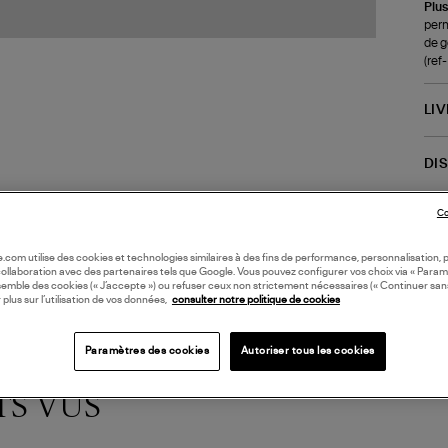
Plus
perm
de g
(ref
LI
DI
Coll
Co
oile.com utilise des cookies et technologies similaires à des fins de performance, personnalisation, p
collaboration avec des partenaires tels que Google. Vous pouvez configurer vos choix via « Param
semble des cookies (« J’accepte ») ou refuser ceux non strictement nécessaires (« Continuer san
 plus sur l’utilisation de vos données,
consulter notre politique de cookies
Paramètres des cookies
Autoriser tous les cookies
TS VUS