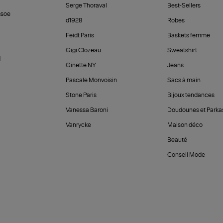
Serge Thoraval
Best-Sellers
soe
d1928
Robes
Feidt Paris
Baskets femme
Gigi Clozeau
Sweatshirt
d
Ginette NY
Jeans
Pascale Monvoisin
Sacs à main
Stone Paris
Bijoux tendances
Vanessa Baroni
Doudounes et Parka
Vanrycke
Maison déco
Beauté
Conseil Mode