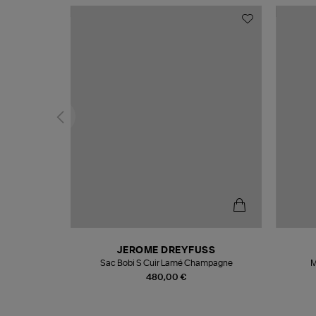
N
JEROME DREYFUSS
te
Sac Bobi S Cuir Lamé Champagne
M
480,00 €