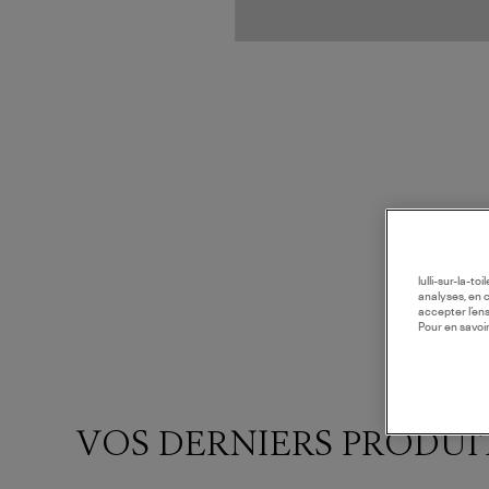
lulli-sur-la-t
analyses, en 
accepter l’en
Pour en savoir
VOS DERNIERS PRODUI