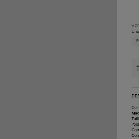
VOT
Une
DE
Coll
Made
Tail
Poids
Com
Cons