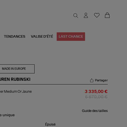
TENDANCES
VALISE D'ÉTÉ
LAST CHANCE
MADE IN EUROPE
UREN RUBINSKI
Partager
lier
ier Medium Or Jaune
3 335,00 €
dium
6 670,00 €
une
Guide des tailles
le
unique
Épuisé