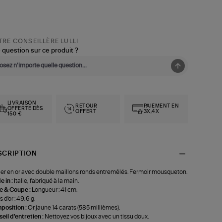
RE CONSEILLÈRE LULLI
 question sur ce produit ?
LIVRAISON
RETOUR
PAIEMENT EN
OFFERTE DÈS
OFFERT
3X,4X
150 €
SCRIPTION
ier en or avec double maillons ronds entremêlés. Fermoir mousqueton.
 in :
Italie, fabriqué à la main.
le & Coupe :
Longueur : 41 cm.
 d'or : 49,6 g.
position :
Or jaune 14 carats (585 millièmes).
eil d'entretien :
Nettoyez vos bijoux avec un tissu doux.