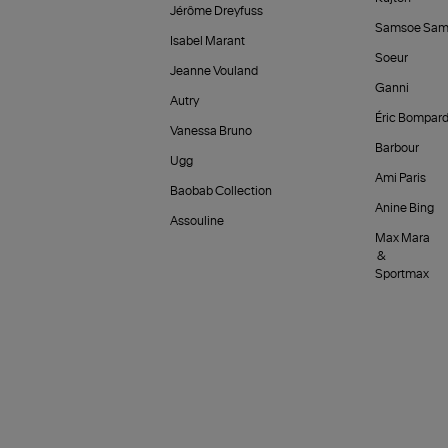
Jérôme Dreyfuss
Samsoe Sam
Isabel Marant
Soeur
Jeanne Vouland
Ganni
Autry
Éric Bompar
Vanessa Bruno
Barbour
Ugg
Ami Paris
Baobab Collection
Anine Bing
Assouline
Max Mara
&
Sportmax