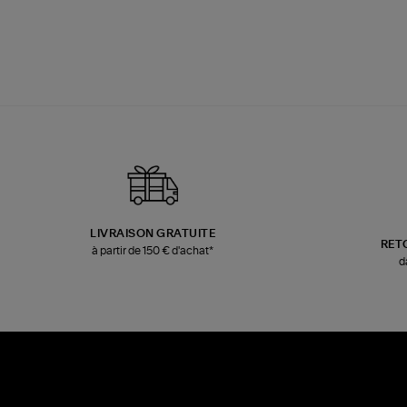
LIVRAISON GRATUITE
RET
à partir de 150 € d'achat*
d