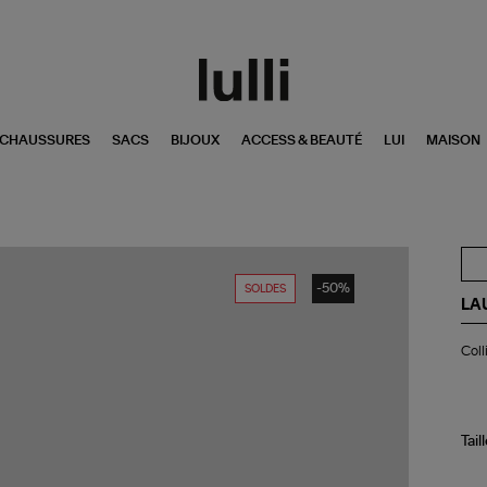
CHAUSSURES
SACS
BIJOUX
ACCESS & BEAUTÉ
LUI
MAISON
-50%
SOLDES
LA
Col
Coll
Me
Or
Ja
Tail