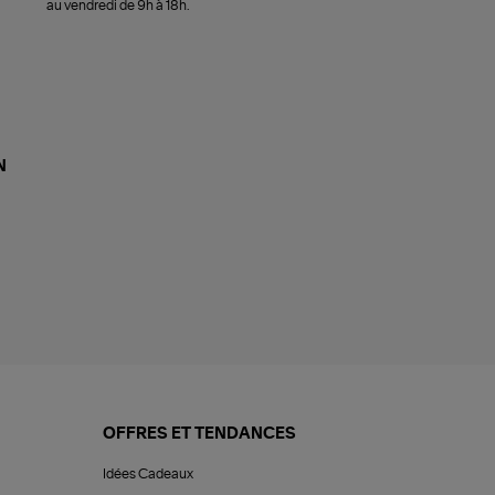
au vendredi de 9h à 18h.
N
OFFRES ET TENDANCES
Idées Cadeaux