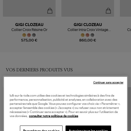
GIGI CLOZEAU
GIGI CLOZEAU
Collier Croix Résine Or
Collier Intra Croix Vintage
Co
Diamants Résine Or
575,00 €
860,00 €
VOS DERNIERS PRODUITS VUS
Continuer sans accepter
lulli-sur-la-toile.com utilise des cookies et technologies similaires à des fins de
performance, personnalisation, publicité et analyses, en collaboration avec des
partenaires tels que Google. Vous pouvez configurer vos choix via « Paramétrer »,
accepter l’ensemble des cookies (« J’accepte ») ou refuser ceux non strictement
nécessaires (« Continuer sans accepter »). Pour en savoir plus sur l’utilisation de
vos données,
consulter notre politique de cookies