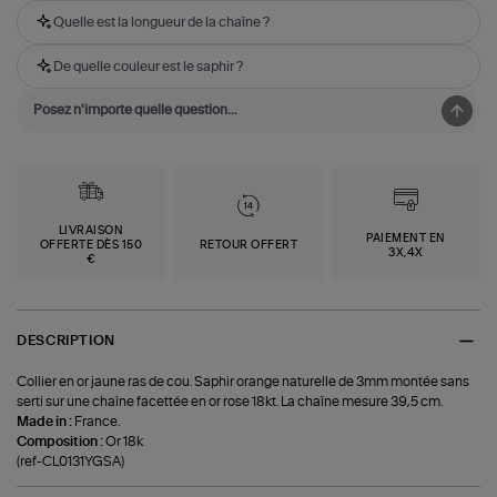
Quelle est la longueur de la chaîne ?
De quelle couleur est le saphir ?
LIVRAISON
PAIEMENT EN
OFFERTE DÈS 150
RETOUR OFFERT
3X,4X
€
DESCRIPTION
Collier en or jaune ras de cou. Saphir orange naturelle de 3mm montée sans
serti sur une chaîne facettée en or rose 18kt. La chaîne mesure 39,5 cm.
Made in :
France.
Composition :
Or 18k
(ref-CL0131YGSA)