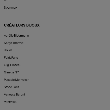
&
Sportmax
CRÉATEURS BIJOUX
Aurélie Bidermann
Serge Thoraval
d1928
Feidt Paris
Gigi Clozeau
Ginette NY
Pascale Monvoisin
Stone Paris
Vanessa Baroni
Vanrycke