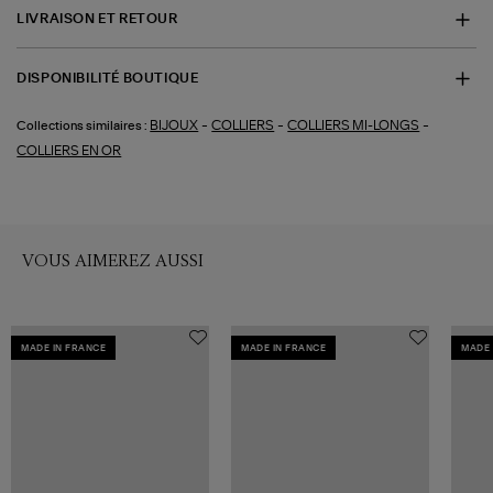
LIVRAISON ET RETOUR
DISPONIBILITÉ BOUTIQUE
-
-
-
BIJOUX
COLLIERS
COLLIERS MI-LONGS
Collections similaires :
COLLIERS EN OR
VOUS AIMEREZ AUSSI
MADE IN FRANCE
MADE IN FRANCE
MADE 