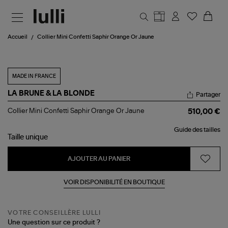
Aller au contenu principal
Accueil
Collier Mini Confetti Saphir Orange Or Jaune
MADE IN FRANCE
LA BRUNE & LA BLONDE
Partager
Collier
Collier Mini Confetti Saphir Orange Or Jaune
510,00 €
Mini
Confetti
Guide des tailles
Saphir
Taille
unique
Orange
Or
Jaune
AJOUTER AU PANIER
VOIR DISPONIBILITÉ EN BOUTIQUE
VOTRE CONSEILLÈRE LULLI
Une question sur ce produit ?