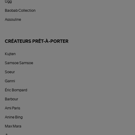
Ugg
Baobab Collection
Assouline
CRÉATEURS PRÊT-À-PORTER
Kujten
Samsoe Samsoe
Soeur
Ganni
Éric Bompard
Barbour
Ami Paris
Anine Bing
Max Mara