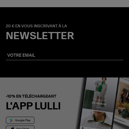
20 € EN VOUS INSCRIVANT À LA
NEWSLETTER
-10% EN TÉLÉCHARGEANT
L'APP LULLI