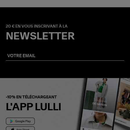
20 € EN VOUS INSCRIVANT À LA
NEWSLETTER
-10% EN TÉLÉCHARGEANT
L'APP LULLI