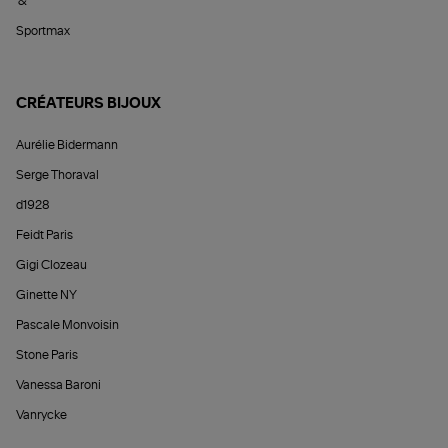
&
Sportmax
CRÉATEURS BIJOUX
Aurélie Bidermann
Serge Thoraval
d1928
Feidt Paris
Gigi Clozeau
Ginette NY
Pascale Monvoisin
Stone Paris
Vanessa Baroni
Vanrycke