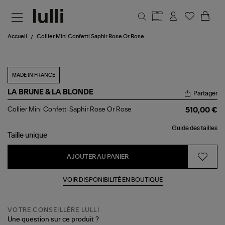
Aller au contenu principal
Accueil
Collier Mini Confetti Saphir Rose Or Rose
MADE IN FRANCE
LA BRUNE & LA BLONDE
Partager
Collier
Collier Mini Confetti Saphir Rose Or Rose
510,00 €
Mini
Confetti
Guide des tailles
Saphir
Taille
unique
Rose
Or
Rose
AJOUTER AU PANIER
VOIR DISPONIBILITÉ EN BOUTIQUE
VOTRE CONSEILLÈRE LULLI
Une question sur ce produit ?