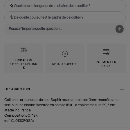
Quelle est la longueur de la chaîne de ce collier ?
De quelle couleur est le saphir de ce collier ?
LIVRAISON
PAIEMENT EN
OFFERTE DÈS 150
RETOUR OFFERT
3X,4X
€
DESCRIPTION
Collier en or jaune ras de cou. Saphir rose naturelle de 3mm montée sans
serti sur une chaîne facettée en or rose 18kt. La chaîne mesure 39,5 cm.
Made in :
France.
Composition :
Or 18k
(ref-CL0130PGSA)