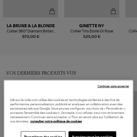
LA BRUNE & LA BLONDE
GINETTE NY
Collier 360° Diamant Brillant
Collier Tiny Étoile Or Rose
Coll
0,10 Or Rose
970,00 €
525,00 €
VOS DERNIERS PRODUITS VUS
Continuer sans accepter
lulli-sur-la-toile.com utilise des cookies et technologies similaires à des fins de
performance, personnalisation, publicité et analyses, en collaboration avec des
partenaires tels que Google. Vous pouvez configurer vos choix via « Paramétrer »,
accepter l’ensemble des cookies (« J’accepte ») ou refuser ceux non strictement
nécessaires (« Continuer sans accepter »). Pour en savoir plus sur l’utilisation de
vos données,
consulter notre politique de cookies