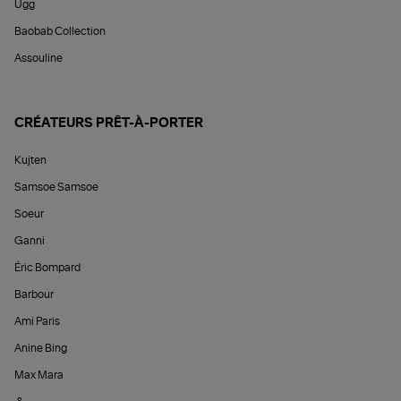
Ugg
Baobab Collection
Assouline
CRÉATEURS PRÊT-À-PORTER
Kujten
Samsoe Samsoe
Soeur
Ganni
Éric Bompard
Barbour
Ami Paris
Anine Bing
Max Mara