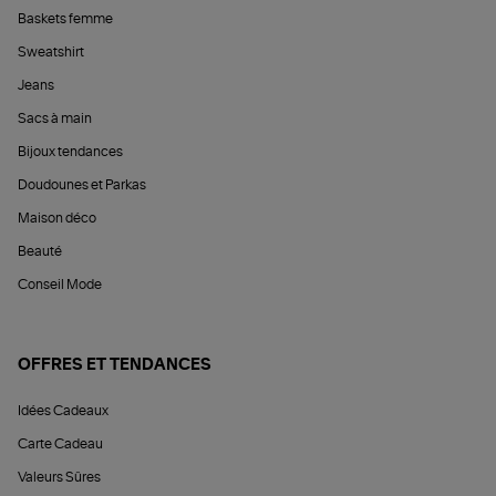
Baskets femme
Sweatshirt
Jeans
Sacs à main
Bijoux tendances
Doudounes et Parkas
Maison déco
Beauté
Conseil Mode
OFFRES ET TENDANCES
Idées Cadeaux
Carte Cadeau
Valeurs Sûres