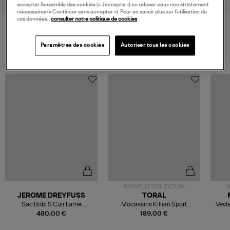
accepter l’ensemble des cookies (« J’accepte ») ou refuser ceux non strictement
nécessaires (« Continuer sans accepter »). Pour en savoir plus sur l’utilisation de
vos données,
consulter notre politique de cookies
VOS DERNIERS PRODUITS VUS
Paramètres des cookies
Autoriser tous les cookies
NOUVELLE COLLECTION
N
JEROME DREYFUSS
TORAL
Sac Bobi S Cuir Lamé
Mocassins Killian Sport
Veste
Champagne
Mousse
480,00 €
189,00 €