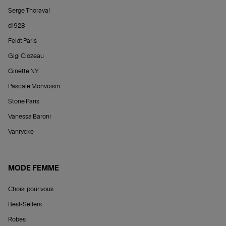
Serge Thoraval
d1928
Feidt Paris
Gigi Clozeau
Ginette NY
Pascale Monvoisin
Stone Paris
Vanessa Baroni
Vanrycke
MODE FEMME
Choisi pour vous
Best-Sellers
Robes