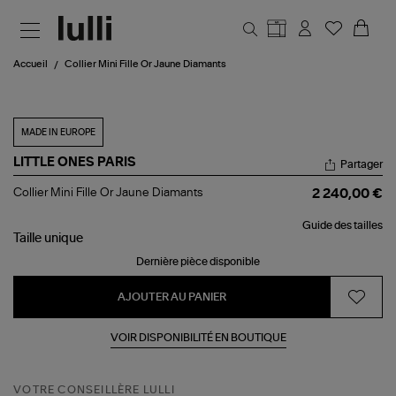
Aller au contenu principal
Accueil
Collier Mini Fille Or Jaune Diamants
MADE IN EUROPE
LITTLE ONES PARIS
Partager
Collier
Collier Mini Fille Or Jaune Diamants
2 240,00 €
Mini
Fille
Guide des tailles
Or
Taille
unique
Jaune
Diamants
Dernière pièce disponible
AJOUTER AU PANIER
VOIR DISPONIBILITÉ EN BOUTIQUE
VOTRE CONSEILLÈRE LULLI