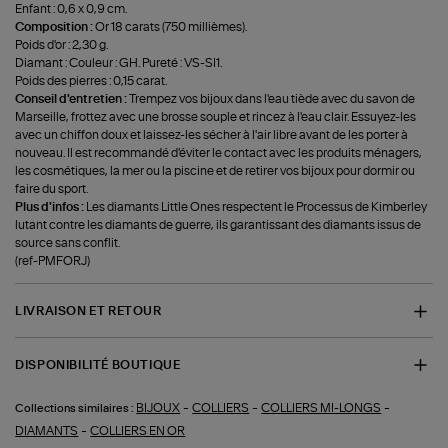
Enfant : 0,6 x 0,9 cm.
Composition :
Or 18 carats (750 millièmes).
Poids d'or : 2,30 g.
Diamant : Couleur : GH. Pureté : VS-SI1.
Poids des pierres : 0,15 carat.
Conseil d'entretien :
Trempez vos bijoux dans l'eau tiède avec du savon de
Marseille, frottez avec une brosse souple et rincez à l'eau clair. Essuyez-les
avec un chiffon doux et laissez-les sécher à l'air libre avant de les porter à
nouveau. Il est recommandé d'éviter le contact avec les produits ménagers,
les cosmétiques, la mer ou la piscine et de retirer vos bijoux pour dormir ou
faire du sport.
Plus d'infos :
Les diamants Little Ones respectent le Processus de Kimberley
lutant contre les diamants de guerre, ils garantissant des diamants issus de
source sans conflit.
(ref-PMFORJ)
LIVRAISON ET RETOUR
DISPONIBILITÉ BOUTIQUE
-
-
-
BIJOUX
COLLIERS
COLLIERS MI-LONGS
Collections similaires :
-
DIAMANTS
COLLIERS EN OR