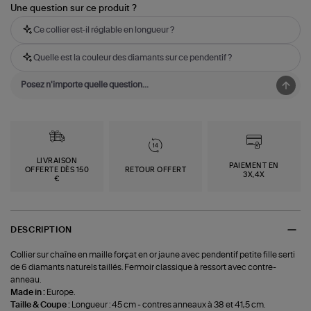
Une question sur ce produit ?
Ce collier est-il réglable en longueur ?
Quelle est la couleur des diamants sur ce pendentif ?
LIVRAISON
PAIEMENT EN
OFFERTE DÈS 150
RETOUR OFFERT
3X,4X
€
DESCRIPTION
Collier sur chaîne en maille forçat en or jaune avec pendentif petite fille serti
de 6 diamants naturels taillés. Fermoir classique à ressort avec contre-
anneau.
Made in :
Europe.
Taille & Coupe :
Longueur : 45 cm - contres anneaux à 38 et 41,5 cm.