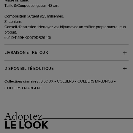
Made in :
Italie.
Taille & Coupe :
Longueur : 43 cm.
Composition :
Argent 925 millièmes.
Zirconium.
Conseil d'entretien :
Nettoyez vos bijoux avec un chiffon propre sans aucun
produit.
(ref-D4159HK0079DR2643)
LIVRAISON ET RETOUR
DISPONIBILITÉ BOUTIQUE
-
-
-
BIJOUX
COLLIERS
COLLIERS MI-LONGS
Collections similaires :
COLLIERS EN ARGENT
Adoptez
LE LOOK