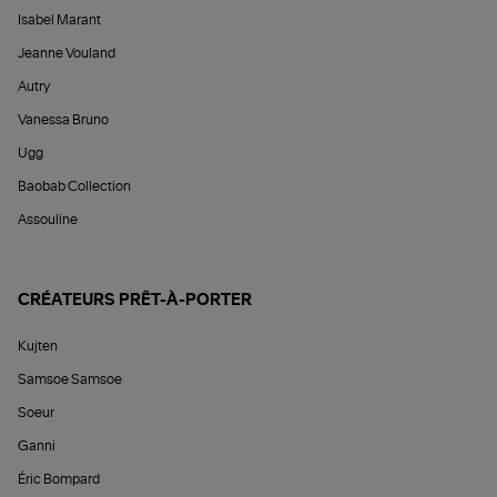
Isabel Marant
Jeanne Vouland
Autry
Vanessa Bruno
Ugg
Baobab Collection
Assouline
CRÉATEURS PRÊT-À-PORTER
Kujten
Samsoe Samsoe
Soeur
Ganni
Éric Bompard