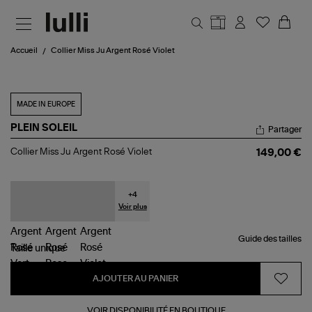
Aller au contenu principal
Accueil
Collier Miss Ju Argent Rosé Violet
MADE IN EUROPE
PLEIN SOLEIL
Partager
Collier
Collier Miss Ju Argent Rosé Violet
149,00 €
Miss
Ju
Argent
Rosé
+
4
Violet
Voir plus
Guide des tailles
Taille
unique
AJOUTER AU PANIER
VOIR DISPONIBILITÉ EN BOUTIQUE