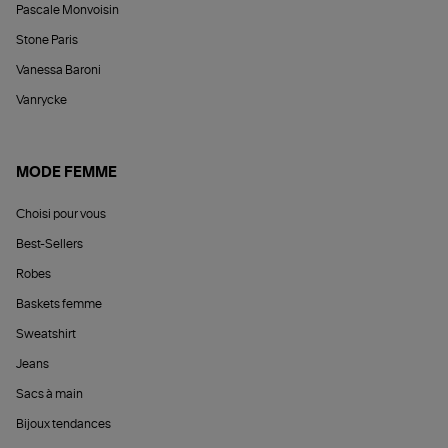
Pascale Monvoisin
Stone Paris
Vanessa Baroni
Vanrycke
MODE FEMME
Choisi pour vous
Best-Sellers
Robes
Baskets femme
Sweatshirt
Jeans
Sacs à main
Bijoux tendances