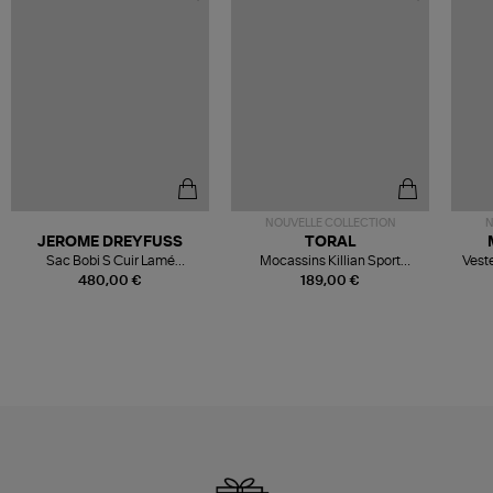
NOUVELLE COLLECTION
N
JEROME DREYFUSS
TORAL
Sac Bobi S Cuir Lamé
Mocassins Killian Sport
Veste
Champagne
Mousse
480,00 €
189,00 €