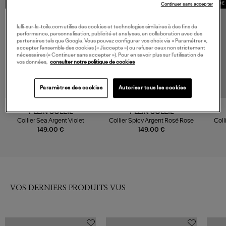
MADE IN EUROPE
MADE IN EUROPE
MADE 
Continuer sans accepter
lulli-sur-la-toile.com utilise des cookies et technologies similaires à des fins de
performance, personnalisation, publicité et analyses, en collaboration avec des
partenaires tels que Google. Vous pouvez configurer vos choix via « Paramétrer »,
accepter l’ensemble des cookies (« J’accepte ») ou refuser ceux non strictement
nécessaires (« Continuer sans accepter »). Pour en savoir plus sur l’utilisation de
vos données,
consulter notre politique de cookies
Paramètres des cookies
Autoriser tous les cookies
PLEIN SOLEIL
PLEIN SOLEIL
Collier Sea Argent Violet
Collier Spicy Argent Rosé Rose
Coll
149,00 €
149,00 €
VOS DERNIERS PRODUITS VUS