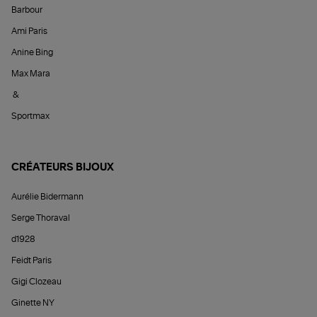
Barbour
Ami Paris
Anine Bing
Max Mara
&
Sportmax
CRÉATEURS BIJOUX
Aurélie Bidermann
Serge Thoraval
d1928
Feidt Paris
Gigi Clozeau
Ginette NY