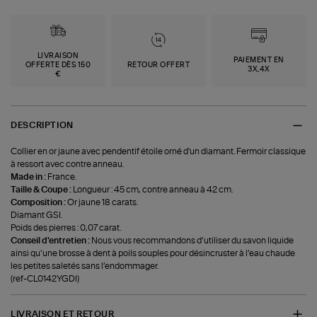
LIVRAISON
PAIEMENT EN
OFFERTE DÈS 150
RETOUR OFFERT
3X,4X
€
DESCRIPTION
Collier en or jaune avec pendentif étoile orné d'un diamant. Fermoir classique
à ressort avec contre anneau.
Made in :
France.
Taille & Coupe :
Longueur : 45 cm, contre anneau à 42 cm.
Composition :
Or jaune 18 carats.
Diamant GSI.
Poids des pierres : 0,07 carat.
Conseil d'entretien :
Nous vous recommandons d’utiliser du savon liquide
ainsi qu’une brosse à dent à poils souples pour désincruster à l’eau chaude
les petites saletés sans l’endommager.
(ref-CL0142YGDI)
LIVRAISON ET RETOUR