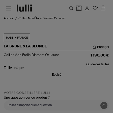
Aller au contenu principal
Accueil
Collier Mon Étoile Diamant Or Jaune
MADE IN FRANCE
LA BRUNE & LA BLONDE
Partager
Collier
Collier Mon Étoile Diamant Or Jaune
1 190,00 €
Mon
Étoile
Guide des tailles
Diamant
Taille
unique
Or
Jaune
Épuisé
VOTRE CONSEILLÈRE LULLI
Une question sur ce produit ?