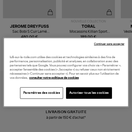
NOUVELLE COLLECTION
N
JEROME DREYFUSS
TORAL
Sac Bobi S Cuir Lamé
Mocassins Killian Sport
Veste
Champagne
Mousse
480,00 €
189,00 €
Continuer sans accepter
lulli-sur-la-toile.com utilise des cookies et technologies similaires à des fins de
performance, personnalisation, publicité et analyses, en collaboration avec des
partenaires tels que Google. Vous pouvez configurer vos choix via « Paramétrer »,
accepter l’ensemble des cookies (« J’accepte ») ou refuser ceux non strictement
nécessaires (« Continuer sans accepter »). Pour en savoir plus sur l’utilisation de
vos données,
consulter notre politique de cookies
Paramètres des cookies
Autoriser tous les cookies
LIVRAISON GRATUITE
à partir de 150 € d'achat*