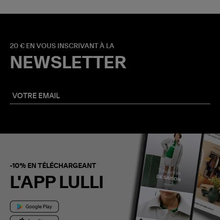
20 € EN VOUS INSCRIVANT À LA
NEWSLETTER
-10% EN TÉLÉCHARGEANT
L'APP LULLI