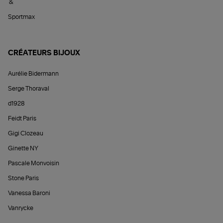
&
Sportmax
CRÉATEURS BIJOUX
Aurélie Bidermann
Serge Thoraval
d1928
Feidt Paris
Gigi Clozeau
Ginette NY
Pascale Monvoisin
Stone Paris
Vanessa Baroni
Vanrycke