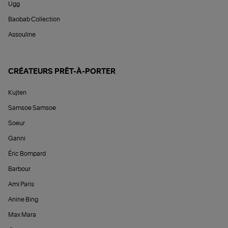
Ugg
Baobab Collection
Assouline
CRÉATEURS PRÊT-À-PORTER
Kujten
Samsoe Samsoe
Soeur
Ganni
Éric Bompard
Barbour
Ami Paris
Anine Bing
Max Mara