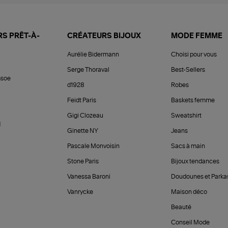
S PRÊT-À-
CRÉATEURS BIJOUX
MODE FEMME
Aurélie Bidermann
Choisi pour vous
Serge Thoraval
Best-Sellers
soe
d1928
Robes
Feidt Paris
Baskets femme
Gigi Clozeau
Sweatshirt
d
Ginette NY
Jeans
Pascale Monvoisin
Sacs à main
Stone Paris
Bijoux tendances
Vanessa Baroni
Doudounes et Parka
Vanrycke
Maison déco
Beauté
Conseil Mode