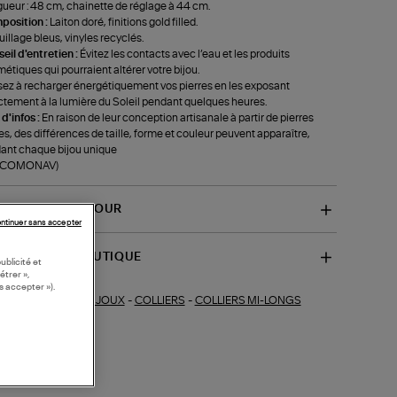
ueur : 48 cm, chainette de réglage à 44 cm.
position :
Laiton doré, finitions gold filled.
illage bleus, vinyles recyclés.
eil d'entretien :
Évitez les contacts avec l’eau et les produits
étiques qui pourraient altérer votre bijou.
ez à recharger énergétiquement vos pierres en les exposant
ctement à la lumière du Soleil pendant quelques heures.
 d'infos :
En raison de leur conception artisanale à partir de pierres
es, des différences de taille, forme et couleur peuvent apparaître,
ant chaque bijou unique
f-COMONAV)
VRAISON ET RETOUR
ntinuer sans accepter
SPONIBILITÉ BOUTIQUE
ublicité et
étrer »,
s accepter »).
BIJOUX
-
COLLIERS
-
COLLIERS MI-LONGS
ections similaires :