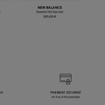
NEW BALANCE
e
Baskets 740 Sea Salt
Veste
120,00 €
3/5
PAIEMENT SÉCURISÉ
en 3 ou 4 fois possible