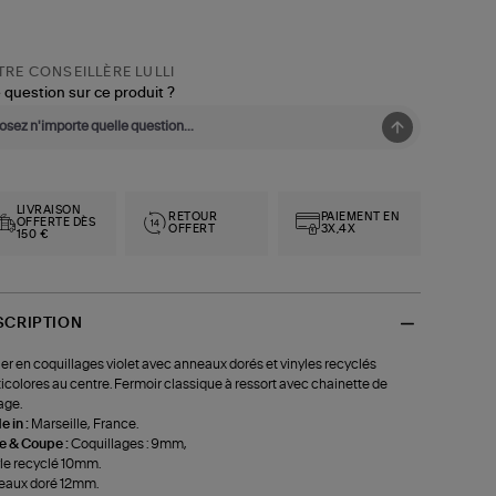
RE CONSEILLÈRE LULLI
 question sur ce produit ?
LIVRAISON
RETOUR
PAIEMENT EN
OFFERTE DÈS
OFFERT
3X,4X
150 €
SCRIPTION
ier en coquillages violet avec anneaux dorés et vinyles recyclés
icolores au centre. Fermoir classique à ressort avec chainette de
age.
 in :
Marseille, France.
le & Coupe :
Coquillages : 9mm,
le recyclé 10mm.
eaux doré 12mm.