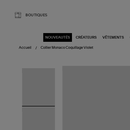
Aller au contenu principal
BOUTIQUES
NOUVEAUTÉS
CRÉATEURS
VÊTEMENTS
Accueil
Collier Monaco Coquillage Violet