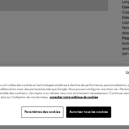
Long
Com
Coqu
Cons
cosm
Pens
dire
Plus
brut
rend
(re
LI
Co
DI
oile.com utilise des cookies et technologies similaires à des fins de performance, personnalisation, p
collaboration avec des partenaires tels que Google. Vous pouvez configurer vos choix via « Param
semble des cookies (« J’accepte ») ou refuser ceux non strictement nécessaires (« Continuer san
 plus sur l’utilisation de vos données,
consulter notre politique de cookies
Coll
Paramètres des cookies
Autoriser tous les cookies