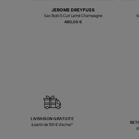
N
JEROME DREYFUSS
te
Sac Bobi S Cuir Lamé Champagne
M
480,00 €
LIVRAISON GRATUITE
RET
à partir de 150 € d'achat*
d