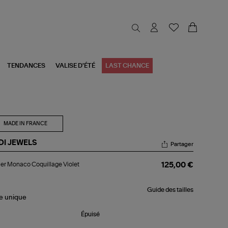
TENDANCES
VALISE D'ÉTÉ
LAST CHANCE
MADE IN FRANCE
DI JEWELS
Partager
lier
ier Monaco Coquillage Violet
125,00 €
naco
uillage
let
Guide des tailles
le
unique
Épuisé