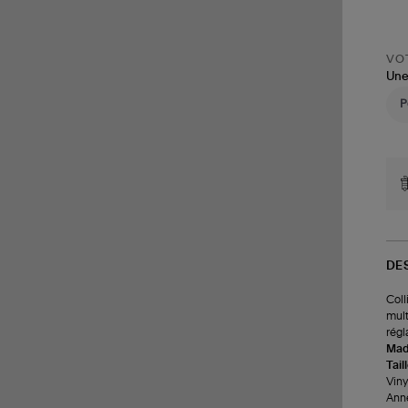
VOT
Une
DE
Coll
mult
régl
Made
Tail
Viny
Ann