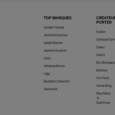
TOP MARQUES
CRÉATEUR
PORTER
Golden Goose
Kujten
Jérôme Dreyfuss
Samsoe Sam
Isabel Marant
Soeur
Jeanne Vouland
Ganni
Autry
Éric Bompar
Vanessa Bruno
Barbour
Ugg
Ami Paris
Baobab Collection
Anine Bing
Assouline
Max Mara
&
Sportmax