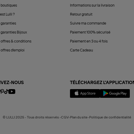
 boutiques
Informations sur la livraison
est Lulli ?
Retour gratuit
 garanties
Suivre ma commande
 garanties Bijoux
Paiement 100% sécurisé
 offres & conditions
Paiement en 3 ou 4 fois
offres d'emploi
Carte Cadeau
IVEZ-NOUS
TÉLÉCHARGEZ L'APPLICATIO
© LULLI 2025 - Tous droits réservés -CGV-Plan du site-Politique de confidentialité