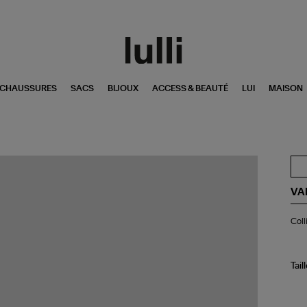
CHAUSSURES
SACS
BIJOUX
ACCESS & BEAUTÉ
LUI
MAISON
VA
Col
Coll
Mo
Coq
Vio
Tail