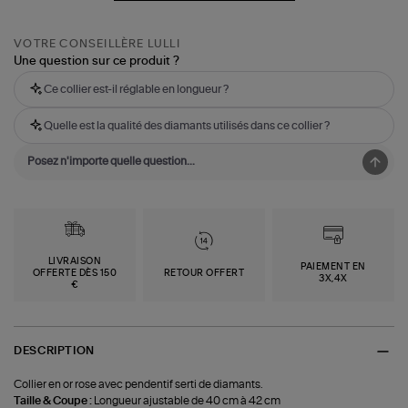
VOTRE CONSEILLÈRE LULLI
Une question sur ce produit ?
Ce collier est-il réglable en longueur ?
Quelle est la qualité des diamants utilisés dans ce collier ?
LIVRAISON
PAIEMENT EN
OFFERTE DÈS 150
RETOUR OFFERT
3X,4X
€
DESCRIPTION
Collier en or rose avec pendentif serti de diamants.
Taille & Coupe :
Longueur ajustable de 40 cm à 42 cm