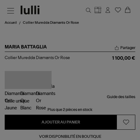
Aller au contenu principal
Accueil
Collier Muredda Diamants Or Rose
MARIA BATTAGLIA
Partager
Collier
Collier Muredda Diamants Or Rose
1 100,00 €
Muredda
Diamants
Or
Rose
Guide des tailles
Taille
unique
Plus que 2 pièces en stock
AJOUTER AU PANIER
VOIR DISPONIBILITÉ EN BOUTIQUE