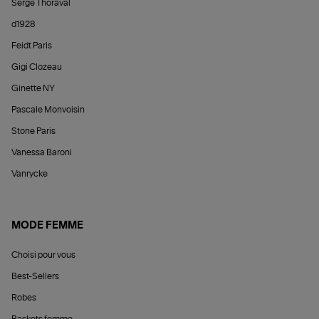
Serge Thoraval
d1928
Feidt Paris
Gigi Clozeau
Ginette NY
Pascale Monvoisin
Stone Paris
Vanessa Baroni
Vanrycke
MODE FEMME
Choisi pour vous
Best-Sellers
Robes
Baskets femme