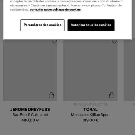
accepter l’ensemble des cookies (« J’accepte ») ou refuser ceux non strictement
nécessaires (« Continuer sans accepter »). Pour en savoir plus sur l’utilisation de
vos données,
consulter notre politique de cookies
VOS DERNIERS PRODUITS VUS
Paramètres des cookies
Autoriser tous les cookies
NOUVELLE COLLECTION
N
JEROME DREYFUSS
TORAL
Sac Bobi S Cuir Lamé
Mocassins Killian Sport
Champagne
Mousse
480,00 €
189,00 €