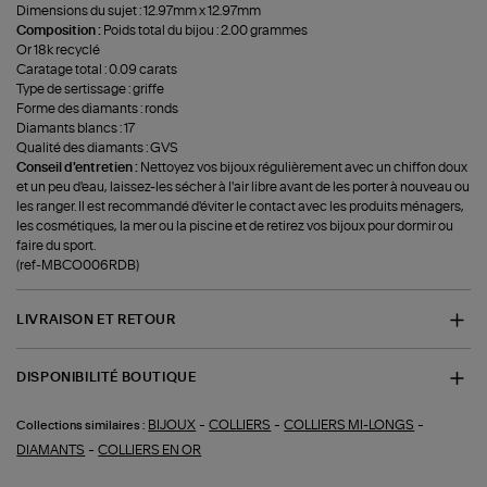
Dimensions du sujet : 12.97mm x 12.97mm
Composition :
Poids total du bijou : 2.00 grammes
Or 18k recyclé
Caratage total : 0.09 carats
Type de sertissage : griffe
Forme des diamants : ronds
Diamants blancs : 17
Qualité des diamants : GVS
Conseil d'entretien :
Nettoyez vos bijoux régulièrement avec un chiffon doux
et un peu d'eau, laissez-les sécher à l'air libre avant de les porter à nouveau ou
les ranger. Il est recommandé d'éviter le contact avec les produits ménagers,
les cosmétiques, la mer ou la piscine et de retirez vos bijoux pour dormir ou
faire du sport.
(ref-MBCO006RDB)
LIVRAISON ET RETOUR
DISPONIBILITÉ BOUTIQUE
-
-
-
BIJOUX
COLLIERS
COLLIERS MI-LONGS
Collections similaires :
-
DIAMANTS
COLLIERS EN OR