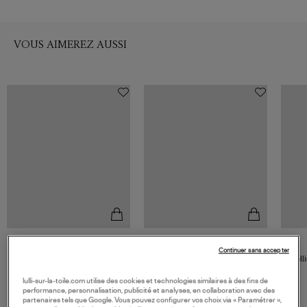
VOUS AIMEREZ AUSSI
MARIA BATTAGLIA
VANRYCKE
Continuer sans accepter
Collier Croix Mariucia
Collier Stardust 3 Diamants Or
Coll
Diamants Or Rose
Rose
2 100,00 €
1 220,00 €
lulli-sur-la-toile.com utilise des cookies et technologies similaires à des fins de
performance, personnalisation, publicité et analyses, en collaboration avec des
partenaires tels que Google. Vous pouvez configurer vos choix via « Paramétrer »,