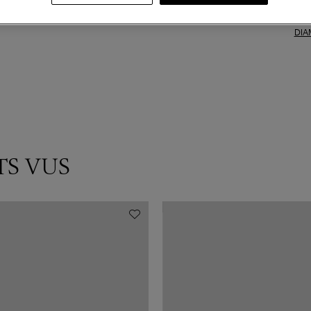
Coll
DIA
TS VUS