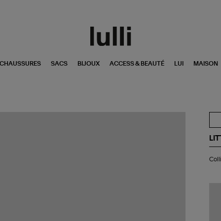
CHAUSSURES
SACS
BIJOUX
ACCESS & BEAUTÉ
LUI
MAISON
LI
Col
Coll
Nu
4
Or
Ro
Di