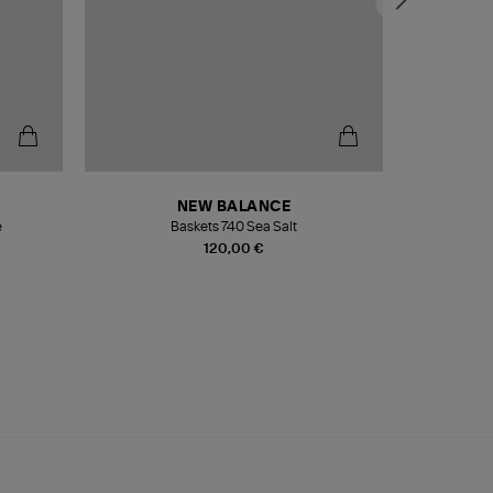
NEW BALANCE
e
Baskets 740 Sea Salt
Veste
120,00 €