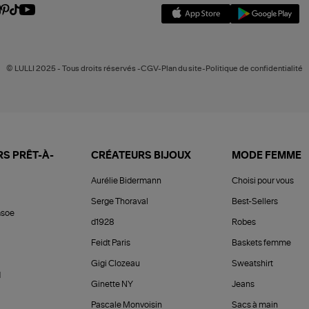
© LULLI 2025 - Tous droits réservés -CGV-Plan du site-Politique de confidentialité
S PRÊT-À-
CRÉATEURS BIJOUX
MODE FEMME
Aurélie Bidermann
Choisi pour vous
Serge Thoraval
Best-Sellers
soe
d1928
Robes
Feidt Paris
Baskets femme
Gigi Clozeau
Sweatshirt
d
Ginette NY
Jeans
Pascale Monvoisin
Sacs à main