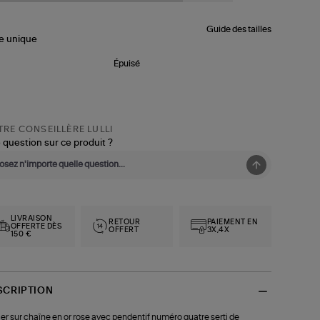
Guide des tailles
le
unique
Épuisé
RE CONSEILLÈRE LULLI
 question sur ce produit ?
LIVRAISON
RETOUR
PAIEMENT EN
OFFERTE DÈS
OFFERT
3X,4X
150 €
SCRIPTION
ier sur chaîne en or rose avec pendentif numéro quatre serti de