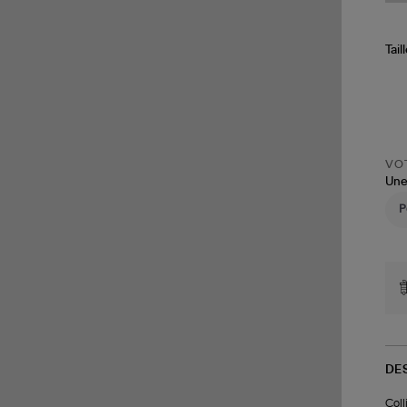
Tail
VOT
Une
DE
Coll