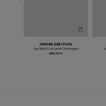
N
JEROME DREYFUSS
te
Sac Bobi S Cuir Lamé Champagne
M
480,00 €