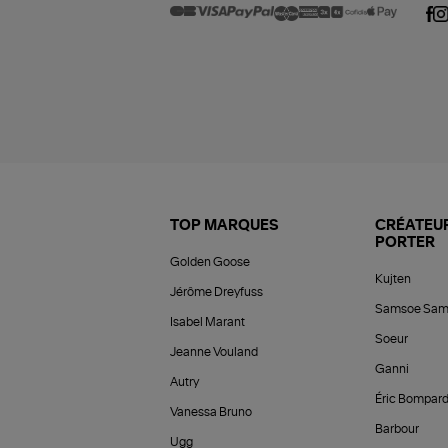
TOP MARQUES
CRÉATEUR
PORTER
Golden Goose
Kujten
Jérôme Dreyfuss
Samsoe Sam
Isabel Marant
Soeur
Jeanne Vouland
Ganni
Autry
Éric Bompar
Vanessa Bruno
Barbour
Ugg