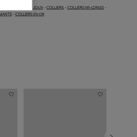
BIJOUX
-
COLLIERS
-
COLLIERS MI-LONGS
-
ections similaires :
MANTS
-
COLLIERS EN OR