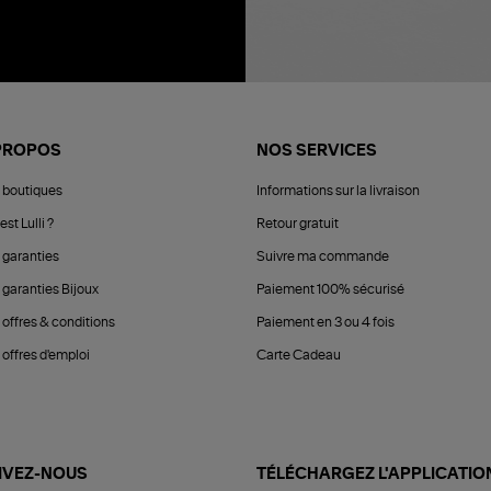
PROPOS
NOS SERVICES
 boutiques
Informations sur la livraison
est Lulli ?
Retour gratuit
 garanties
Suivre ma commande
 garanties Bijoux
Paiement 100% sécurisé
 offres & conditions
Paiement en 3 ou 4 fois
offres d'emploi
Carte Cadeau
IVEZ-NOUS
TÉLÉCHARGEZ L'APPLICATIO