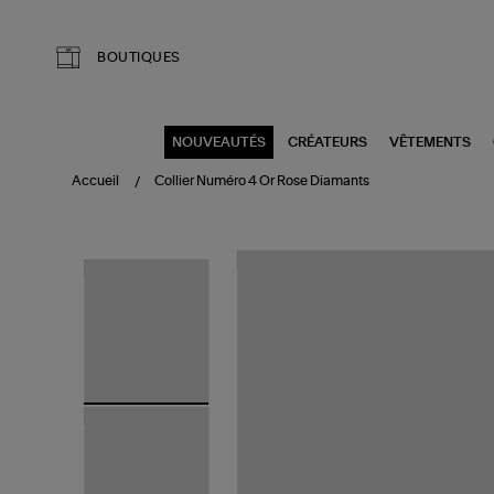
Aller au contenu principal
BOUTIQUES
NOUVEAUTÉS
CRÉATEURS
VÊTEMENTS
Accueil
Collier Numéro 4 Or Rose Diamants