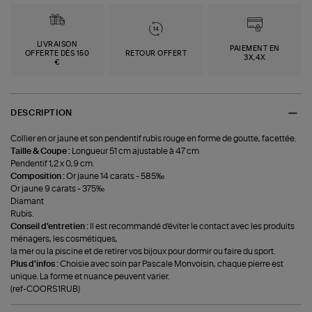
LIVRAISON
PAIEMENT EN
OFFERTE DÈS 150
RETOUR OFFERT
3X,4X
€
DESCRIPTION
Collier en or jaune et son pendentif rubis rouge en forme de goutte, facettée.
Taille & Coupe :
Longueur 51 cm ajustable à 47 cm
Pendentif 1,2 x 0,9 cm.
Composition :
Or jaune 14 carats - 585‰
Or jaune 9 carats - 375‰
Diamant
Rubis.
Conseil d'entretien :
Il est recommandé d'éviter le contact avec les produits
ménagers, les cosmétiques,
la mer ou la piscine et de retirer vos bijoux pour dormir ou faire du sport.
Plus d'infos :
Choisie avec soin par Pascale Monvoisin, chaque pierre est
unique. La forme et nuance peuvent varier.
(ref-COORS1RUB)