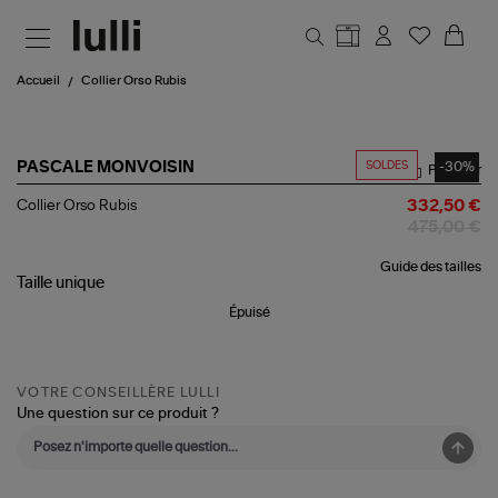
Aller au contenu principal
Accueil
Collier Orso Rubis
SOLDES
-30%
PASCALE MONVOISIN
Partager
Collier
Collier Orso Rubis
332,50 €
Orso
475,00 €
Rubis
Guide des tailles
Taille
unique
Épuisé
VOTRE CONSEILLÈRE LULLI
Une question sur ce produit ?