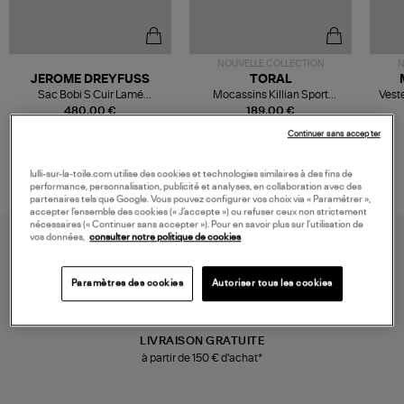
NOUVELLE COLLECTION
N
JEROME DREYFUSS
TORAL
Sac Bobi S Cuir Lamé
Mocassins Killian Sport
Veste
Champagne
Mousse
480,00 €
189,00 €
Continuer sans accepter
lulli-sur-la-toile.com utilise des cookies et technologies similaires à des fins de
performance, personnalisation, publicité et analyses, en collaboration avec des
partenaires tels que Google. Vous pouvez configurer vos choix via « Paramétrer »,
accepter l’ensemble des cookies (« J’accepte ») ou refuser ceux non strictement
nécessaires (« Continuer sans accepter »). Pour en savoir plus sur l’utilisation de
vos données,
consulter notre politique de cookies
Paramètres des cookies
Autoriser tous les cookies
LIVRAISON GRATUITE
à partir de 150 € d'achat*