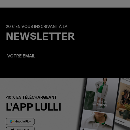
20 € EN VOUS INSCRIVANT À LA
NEWSLETTER
-10% EN TÉLÉCHARGEANT
L'APP LULLI