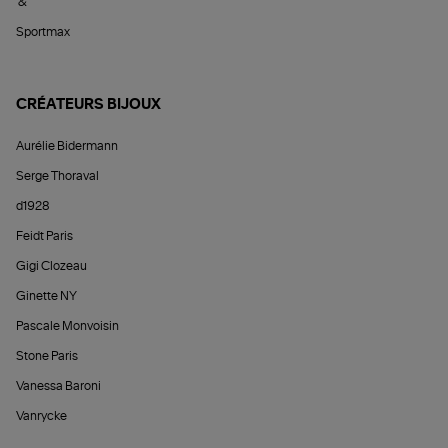
&
Sportmax
CRÉATEURS BIJOUX
Aurélie Bidermann
Serge Thoraval
d1928
Feidt Paris
Gigi Clozeau
Ginette NY
Pascale Monvoisin
Stone Paris
Vanessa Baroni
Vanrycke