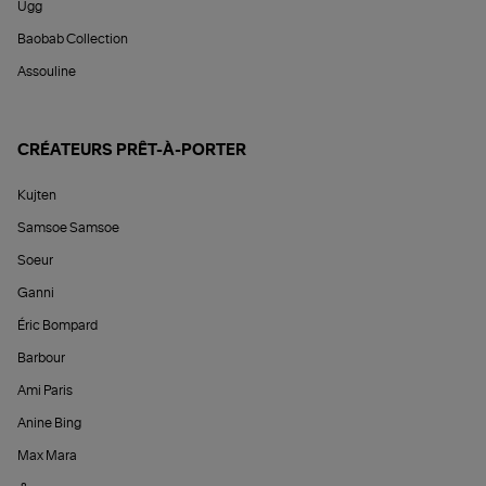
Ugg
Baobab Collection
Assouline
CRÉATEURS PRÊT-À-PORTER
Kujten
Samsoe Samsoe
Soeur
Ganni
Éric Bompard
Barbour
Ami Paris
Anine Bing
Max Mara