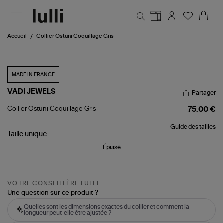
Aller au contenu principal
Accueil
Collier Ostuni Coquillage Gris
MADE IN FRANCE
VADI JEWELS
Partager
Collier
Collier Ostuni Coquillage Gris
75,00 €
Ostuni
Coquillage
Guide des tailles
Gris
Taille
unique
Épuisé
VOTRE CONSEILLÈRE LULLI
Une question sur ce produit ?
Quelles sont les dimensions exactes du collier et comment la
longueur peut-elle être ajustée ?