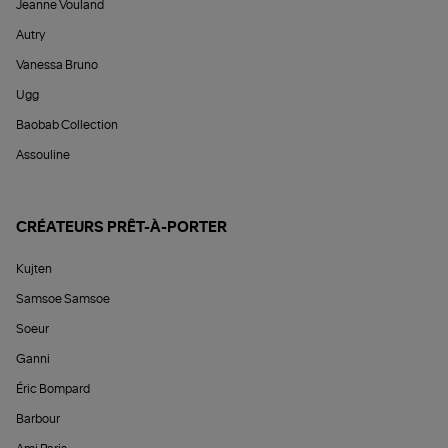
Jeanne Vouland
Autry
Vanessa Bruno
Ugg
Baobab Collection
Assouline
CRÉATEURS PRÊT-À-PORTER
Kujten
Samsoe Samsoe
Soeur
Ganni
Éric Bompard
Barbour