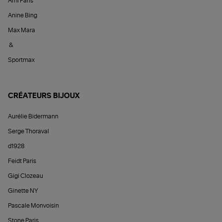
Ami Paris
Anine Bing
Max Mara
&
Sportmax
CRÉATEURS BIJOUX
Aurélie Bidermann
Serge Thoraval
d1928
Feidt Paris
Gigi Clozeau
Ginette NY
Pascale Monvoisin
Stone Paris