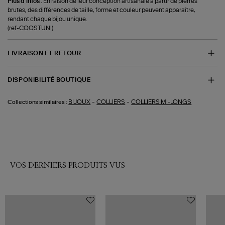
Plus d'infos :
En raison de leur conception artisanale à partir de pierres
brutes, des différences de taille, forme et couleur peuvent apparaître,
rendant chaque bijou unique.
(ref-COOSTUNI)
LIVRAISON ET RETOUR
DISPONIBILITÉ BOUTIQUE
-
-
BIJOUX
COLLIERS
COLLIERS MI-LONGS
Collections similaires :
VOS DERNIERS PRODUITS VUS