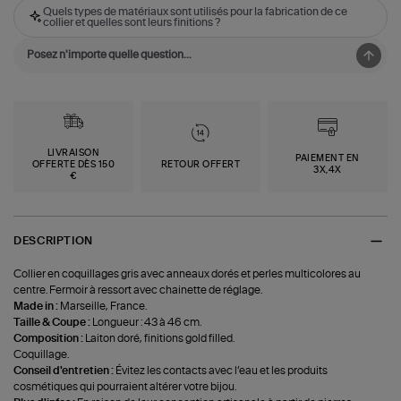
Quels types de matériaux sont utilisés pour la fabrication de ce
collier et quelles sont leurs finitions ?
LIVRAISON
PAIEMENT EN
OFFERTE DÈS 150
RETOUR OFFERT
3X,4X
€
DESCRIPTION
Collier en coquillages gris avec anneaux dorés et perles multicolores au
centre. Fermoir à ressort avec chainette de réglage.
Made in :
Marseille, France.
Taille & Coupe :
Longueur : 43 à 46 cm.
Composition :
Laiton doré, finitions gold filled.
Coquillage.
Conseil d'entretien :
Évitez les contacts avec l’eau et les produits
cosmétiques qui pourraient altérer votre bijou.