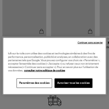
NOUVELLE COLLECTION
N
Continuer sans accepter
JEROME DREYFUSS
TORAL
Sac Bobi S Cuir Lamé
Mocassins Killian Sport
Veste
Champagne
Mousse
480,00 €
189,00 €
lulli-sur-la-toile.com utilise des cookies et technologies similaires à des fins de
performance, personnalisation, publicité et analyses, en collaboration avec des
partenaires tels que Google. Vous pouvez configurer vos choix via « Paramétrer »,
accepter l’ensemble des cookies (« J’accepte ») ou refuser ceux non strictement
nécessaires (« Continuer sans accepter »). Pour en savoir plus sur l’utilisation de
vos données,
consulter notre politique de cookies
Paramètres des cookies
Autoriser tous les cookies