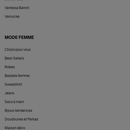
Vanessa Baroni
Vanrycke
MODE FEMME
Choisi pour vous
Best-Sellers
Robes
Baskets femme
Sweatshirt
Jeans
Sacs à main
Bijoux tendances
Doudounes et Parkas
Maison déco