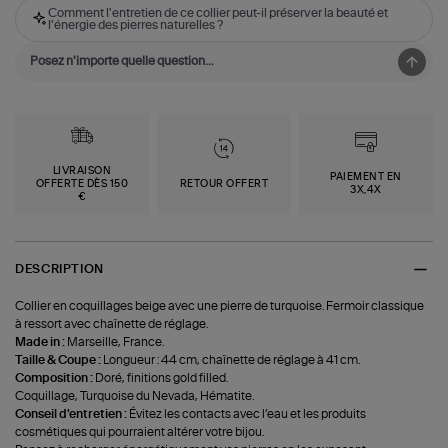
Comment l'entretien de ce collier peut-il préserver la beauté et
l'énergie des pierres naturelles ?
LIVRAISON
PAIEMENT EN
OFFERTE DÈS 150
RETOUR OFFERT
3X,4X
€
DESCRIPTION
Collier en coquillages beige avec une pierre de turquoise. Fermoir classique
à ressort avec chaînette de réglage.
Made in :
Marseille, France.
Taille & Coupe :
Longueur : 44 cm, chaînette de réglage à 41 cm.
Composition :
Doré, finitions gold filled.
Coquillage, Turquoise du Nevada, Hématite.
Conseil d'entretien :
Évitez les contacts avec l’eau et les produits
cosmétiques qui pourraient altérer votre bijou.