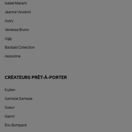
Isabel Marant
Jeanne Vouland
Autry
Vanessa Bruno
Ugg
Baobab Collection
Assouline
CRÉATEURS PRÊT-À-PORTER
Kujten
Samsoe Samsoe
Soeur
Ganni
Éric Bompard