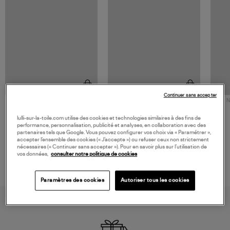
Continuer sans accepter
NOUVELLE COLLECTION
N
JEROME DREYFUSS
TORAL
Sac Bobi S Cuir Lamé
Mocassins Killian Sport
lulli-sur-la-toile.com utilise des cookies et technologies similaires à des fins de
Champagne
Mousse
performance, personnalisation, publicité et analyses, en collaboration avec des
480,00 €
189,00 €
partenaires tels que Google. Vous pouvez configurer vos choix via « Paramétrer »,
accepter l’ensemble des cookies (« J’accepte ») ou refuser ceux non strictement
nécessaires (« Continuer sans accepter »). Pour en savoir plus sur l’utilisation de
vos données,
consulter notre politique de cookies
Paramètres des cookies
Autoriser tous les cookies