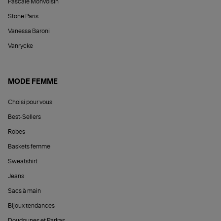
Pascale Monvoisin
Stone Paris
Vanessa Baroni
Vanrycke
MODE FEMME
Choisi pour vous
Best-Sellers
Robes
Baskets femme
Sweatshirt
Jeans
Sacs à main
Bijoux tendances
Doudounes et Parkas