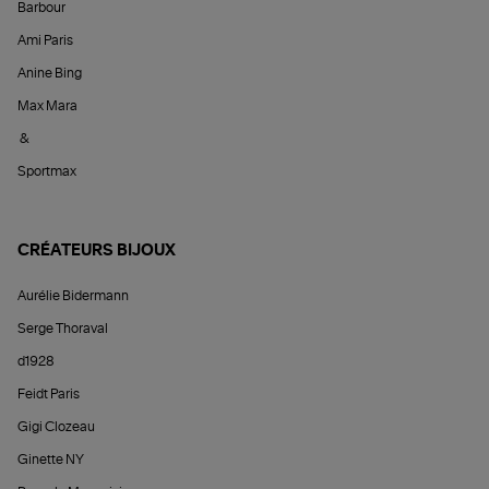
Barbour
Ami Paris
Anine Bing
Max Mara
&
Sportmax
CRÉATEURS BIJOUX
Aurélie Bidermann
Serge Thoraval
d1928
Feidt Paris
Gigi Clozeau
Ginette NY