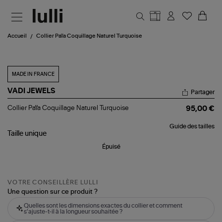
Aller au contenu principal
Accueil
Collier Païa Coquillage Naturel Turquoise
MADE IN FRANCE
VADI JEWELS
Partager
Collier
Collier Païa Coquillage Naturel Turquoise
95,00 €
Païa
Coquillage
Guide des tailles
Naturel
Taille
unique
Turquoise
Épuisé
VOTRE CONSEILLÈRE LULLI
Une question sur ce produit ?
Quelles sont les dimensions exactes du collier et comment
s'ajuste-t-il à la longueur souhaitée ?