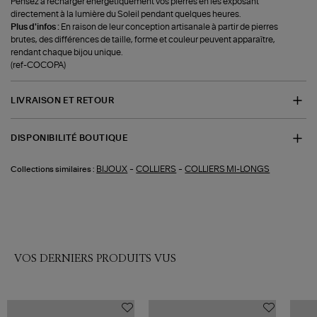
Pensez à recharger énergétiquement vos pierres en les exposant
directement à la lumière du Soleil pendant quelques heures.
Plus d'infos :
En raison de leur conception artisanale à partir de pierres
brutes, des différences de taille, forme et couleur peuvent apparaître,
rendant chaque bijou unique.
(ref-COCOPA)
LIVRAISON ET RETOUR
DISPONIBILITÉ BOUTIQUE
-
-
BIJOUX
COLLIERS
COLLIERS MI-LONGS
Collections similaires :
VOS DERNIERS PRODUITS VUS