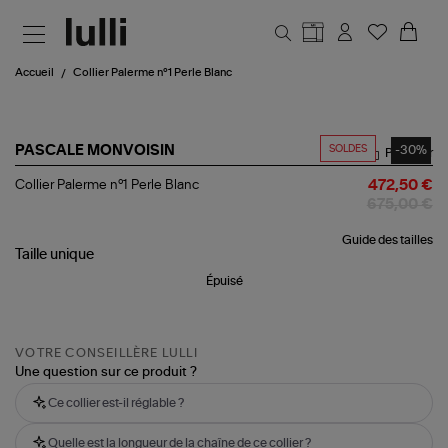
Aller au contenu principal
Accueil
Collier Palerme n°1 Perle Blanc
SOLDES
-30%
PASCALE MONVOISIN
Partager
Collier
Collier Palerme n°1 Perle Blanc
472,50 €
Palerme
675,00 €
n°1
Perle
Guide des tailles
Blanc
Taille
unique
Épuisé
VOTRE CONSEILLÈRE LULLI
Une question sur ce produit ?
Ce collier est-il réglable ?
Quelle est la longueur de la chaîne de ce collier ?