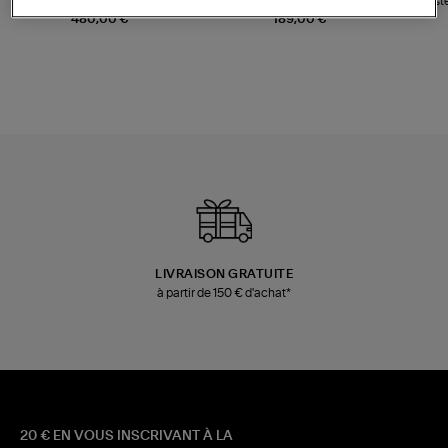
Sac Bobi S Cuir Lamé
Mocassins Killian Sport
Veste
Champagne
Mousse
480,00 €
189,00 €
LIVRAISON GRATUITE
à partir de 150 € d'achat*
20 € EN VOUS INSCRIVANT À LA