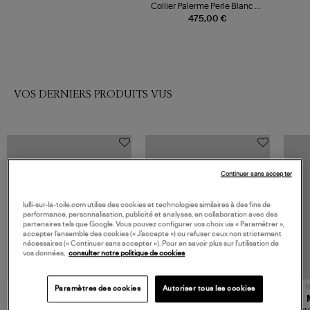
Collier Palerme Perle Blanc Or
Jaune
475,00 €
VOS DERNIERS PRODUITS VUS
Continuer sans accepter
lulli-sur-la-toile.com utilise des cookies et technologies similaires à des fins de
performance, personnalisation, publicité et analyses, en collaboration avec des
partenaires tels que Google. Vous pouvez configurer vos choix via « Paramétrer »,
accepter l’ensemble des cookies (« J’accepte ») ou refuser ceux non strictement
nécessaires (« Continuer sans accepter »). Pour en savoir plus sur l’utilisation de
vos données,
consulter notre politique de cookies
NOUVELLE COLLECTION
N
Paramètres des cookies
Autoriser tous les cookies
JEROME DREYFUSS
TORAL