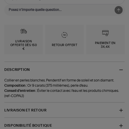
LIVRAISON
PAIEMENT EN
OFFERTE DÈS 150
RETOUR OFFERT
3X,4X
€
DESCRIPTION
Collier en perles blanches. Pendentif en forme de soleil et son diamant.
Composition :
Or 9 carats (375 millièmes), perle d'eau.
Conseil d'entretien :
Éviter le contact avec l'eau et les produits chimiques.
(ref-COPAL1)
LIVRAISON ET RETOUR
DISPONIBILITÉ BOUTIQUE