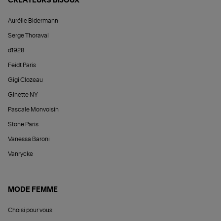
CRÉATEURS BIJOUX
Aurélie Bidermann
Serge Thoraval
d1928
Feidt Paris
Gigi Clozeau
Ginette NY
Pascale Monvoisin
Stone Paris
Vanessa Baroni
Vanrycke
MODE FEMME
Choisi pour vous