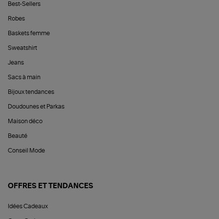
Best-Sellers
Robes
Baskets femme
Sweatshirt
Jeans
Sacs à main
Bijoux tendances
Doudounes et Parkas
Maison déco
Beauté
Conseil Mode
OFFRES ET TENDANCES
Idées Cadeaux