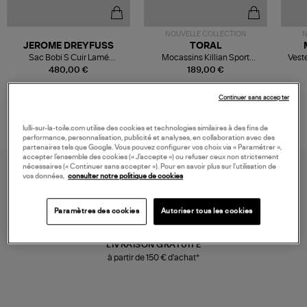
NOUVELLE COLLECTION
N
JEROME DREYFUSS
TORAL
Sac Bobi S Cuir Lamé
Mocassins Killian Sport
Veste
Champagne
Mousse
480,00 €
189,00 €
Continuer sans accepter
lulli-sur-la-toile.com utilise des cookies et technologies similaires à des fins de
performance, personnalisation, publicité et analyses, en collaboration avec des
partenaires tels que Google. Vous pouvez configurer vos choix via « Paramétrer »,
accepter l’ensemble des cookies (« J’accepte ») ou refuser ceux non strictement
nécessaires (« Continuer sans accepter »). Pour en savoir plus sur l’utilisation de
vos données,
consulter notre politique de cookies
Paramètres des cookies
Autoriser tous les cookies
LIVRAISON GRATUITE
à partir de 150 € d'achat*