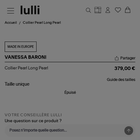
Aller au contenu principal
Accueil
Collier Pearl Long Pearl
MADE IN EUROPE
VANESSA BARONI
Partager
Collier
Collier Pearl Long Pearl
379,00 €
Pearl
Long
Guide des tailles
Pearl
Taille
unique
Épuisé
VOTRE CONSEILLÈRE LULLI
Une question sur ce produit ?