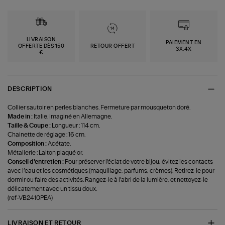
LIVRAISON
PAIEMENT EN
OFFERTE DÈS 150
RETOUR OFFERT
3X,4X
€
DESCRIPTION
Collier sautoir en perles blanches. Fermeture par mousqueton doré.
Made in :
Italie. Imaginé en Allemagne.
Taille & Coupe :
Longueur : 114 cm.
Chainette de réglage : 16 cm.
Composition :
Acétate.
Métallerie : Laiton plaqué or.
Conseil d'entretien :
Pour préserver l'éclat de votre bijou, évitez les contacts
avec l’eau et les cosmétiques (maquillage, parfums, crèmes). Retirez-le pour
dormir ou faire des activités. Rangez-le à l'abri de la lumière, et nettoyez-le
délicatement avec un tissu doux.
(ref-VB2410PEA)
LIVRAISON ET RETOUR