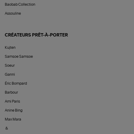
Baobab Collection
Assouline
CRÉATEURS PRÊT-À-PORTER
Kujten
Samsoe Samsoe
Soeur
Ganni
Éric Bompard
Barbour
Ami Paris
Anine Bing
Max Mara
&