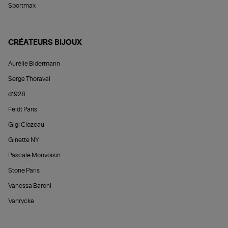
Sportmax
CRÉATEURS BIJOUX
Aurélie Bidermann
Serge Thoraval
d1928
Feidt Paris
Gigi Clozeau
Ginette NY
Pascale Monvoisin
Stone Paris
Vanessa Baroni
Vanrycke