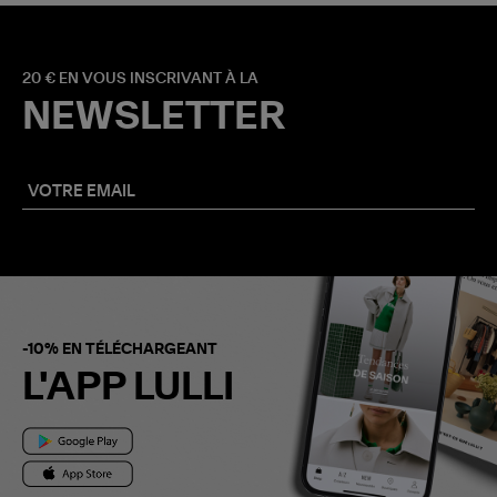
20 € EN VOUS INSCRIVANT À LA
NEWSLETTER
-10% EN TÉLÉCHARGEANT
L'APP LULLI