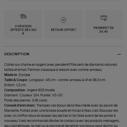
LIVRAISON
PAIEMENT EN
OFFERTE DÈS 150
RETOUR OFFERT
3X,4X
€
DESCRIPTION
Collier sur chaîne en argent avec pendentif fille serti de diamants naturels
taillés et émail. Fermoir classique à ressort avec contre-anneau.
Made in :
Europe.
Taille & Coupe :
Longueur : 45 cm - contre-anneau à 41 et 38,5 cm.
Enfant : 1,2 cm.
Composition :
Argent 925 rhodié.
Diamant : Couleur : GH. Pureté : VS-SI1.
Poids des pierres : 0,18 carat.
Conseil d'entretien :
Trempez vos bijoux dans l'eau tiède avec du savon de
Marseille, frottez avec une brosse souple et rincez à l'eau clair. Essuyez-les
avec un chiffon doux et laissez-les sécher à l'air libre avant de les porter à
nouveau. Il est recommandé d'éviter le contact avec les produits ménagers,
les cosmétiques, la mer ou la piscine et de retirer vos bijoux pour dormir ou