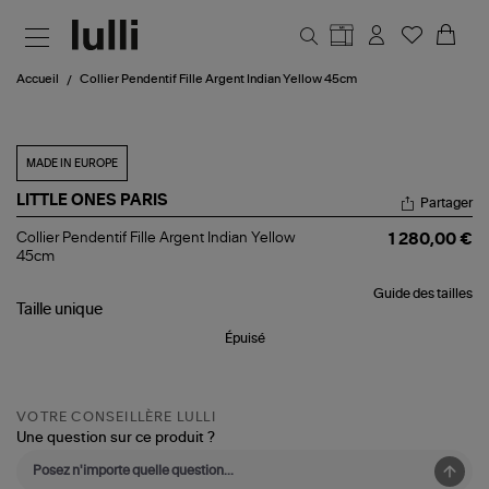
Aller au contenu principal
Accueil
Collier Pendentif Fille Argent Indian Yellow 45cm
MADE IN EUROPE
LITTLE ONES PARIS
Partager
Collier
Collier Pendentif Fille Argent Indian Yellow
1 280,00 €
Pendentif
45cm
Fille
Argent
Guide des tailles
Indian
Taille
unique
Yellow
45cm
Épuisé
VOTRE CONSEILLÈRE LULLI
Une question sur ce produit ?