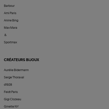
Barbour
Ami Paris
Anine Bing
Max Mara
&
Sportmax
CRÉATEURS BIJOUX
Aurélie Bidermann
Serge Thoraval
d1928
Feidt Paris
Gigi Clozeau
Ginette NY