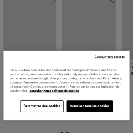
Continuer sans accepter
NOUVELLE COLLECTION
N
JEROME DREYFUSS
TORAL
lulli-sur-la-toile.com utilise des cookies et technologies similaires à des fins de
Sac Bobi S Cuir Lamé
Mocassins Killian Sport
Veste
performance, personnalisation, publicité et analyses, en collaboration avec des
Champagne
Mousse
partenaires tels que Google. Vous pouvez configurer vos choix via « Paramétrer »,
480,00 €
189,00 €
accepter l’ensemble des cookies (« J’accepte ») ou refuser ceux non strictement
nécessaires (« Continuer sans accepter »). Pour en savoir plus sur l’utilisation de
vos données,
consulter notre politique de cookies
Paramètres des cookies
Autoriser tous les cookies