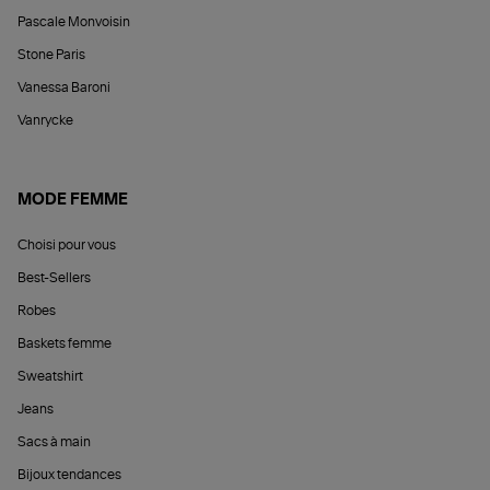
Pascale Monvoisin
Stone Paris
Vanessa Baroni
Vanrycke
MODE FEMME
Choisi pour vous
Best-Sellers
Robes
Baskets femme
Sweatshirt
Jeans
Sacs à main
Bijoux tendances