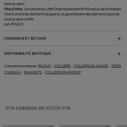
faire du sport.
Plus d'infos :
Les diamants Little Ones respectent le Processus de Kimberley
lutant contre les diamants de guerre, ils garantissant des diamants issus de
source sans conflit.
(ref-PFAGIY)
LIVRAISON ET RETOUR
DISPONIBILITÉ BOUTIQUE
-
-
-
BIJOUX
COLLIERS
COLLIERS MI-LONGS
IDEES
Collections similaires :
-
-
CADEAUX
DIAMANTS
COLLIERS EN ARGENT
VOS DERNIERS PRODUITS VUS