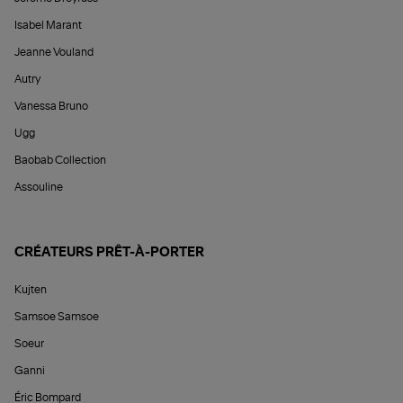
Isabel Marant
Jeanne Vouland
Autry
Vanessa Bruno
Ugg
Baobab Collection
Assouline
CRÉATEURS PRÊT-À-PORTER
Kujten
Samsoe Samsoe
Soeur
Ganni
Éric Bompard