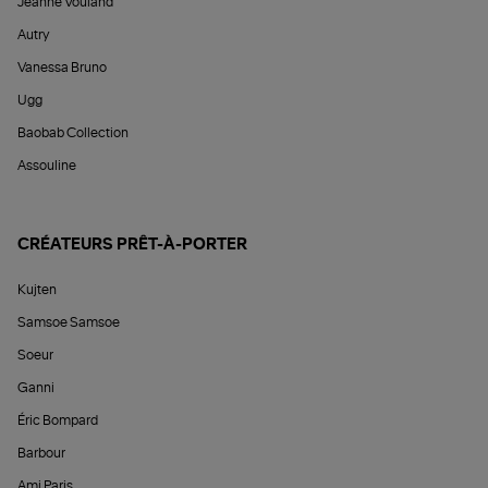
Jeanne Vouland
Autry
Vanessa Bruno
Ugg
Baobab Collection
Assouline
CRÉATEURS PRÊT-À-PORTER
Kujten
Samsoe Samsoe
Soeur
Ganni
Éric Bompard
Barbour
Ami Paris