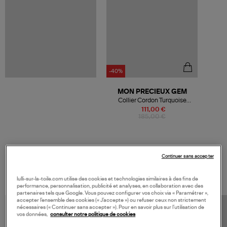
-40%
MON PRECIEUX GEM
Collier Cordon Turquoise
Poisson Quartz Fumé
111,00 €
185,00 €
Continuer sans accepter
VOS DERNIERS PRODUITS VUS
lulli-sur-la-toile.com utilise des cookies et technologies similaires à des fins de
performance, personnalisation, publicité et analyses, en collaboration avec des
partenaires tels que Google. Vous pouvez configurer vos choix via « Paramétrer »,
accepter l’ensemble des cookies (« J’accepte ») ou refuser ceux non strictement
nécessaires (« Continuer sans accepter »). Pour en savoir plus sur l’utilisation de
vos données,
consulter notre politique de cookies