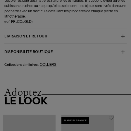
Les pierres sont des matières naturelles et fragiles, il faut donc éviter qu’elles
subissent un choc au risque qu’elles se brisent. Les bijoux sont livrés dans une
pochette avec un fascicule détaillant les propriétés de chaque pierre en
lithothérapie.
(ref-PRLCOJGLD)
LIVRAISON ET RETOUR
DISPONIBILITÉ BOUTIQUE
COLLIERS
Collections similaires :
Adoptez
LE LOOK
MADE IN FRANCE