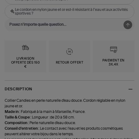
Le cordon en nylon jaune et or est-il résistant à l'eau et aux activités
sportives ?
LIVRAISON
PAIEMENT EN
OFFERTE DÈS 150
RETOUR OFFERT
3X,4X
€
DESCRIPTION
Collier Candies en perle naturelle d'eau douce. Cordon réglable en nylon
jaune et or.
Made in :
Fabriqué à la main à Marseille, France.
Taille & Coupe :
Longueur : de 20 à 58 cm.
Composition :
Perle naturelle d'eau douce.
Conseil d'entretien :
Le contact avec l’eau et les produits cosmétiques
peuvent altérer votre bijou dans le temps.