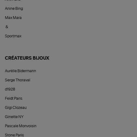
Anine Bing
Max Mara
&
Sportmax
CRÉATEURS BIJOUX
Aurélie Bidermann
Serge Thoraval
d1928
Feidt Paris
Gigi Clozeau
Ginette NY
Pascale Monvoisin
Stone Paris