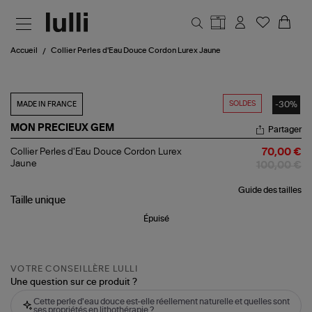
Aller au contenu principal
Accueil
Collier Perles d'Eau Douce Cordon Lurex Jaune
SOLDES
-30%
MADE IN FRANCE
MON PRECIEUX GEM
Partager
Collier
Collier Perles d'Eau Douce Cordon Lurex
70,00 €
Perles
Jaune
100,00 €
d'Eau
Douce
Guide des tailles
Cordon
Taille
unique
Lurex
Jaune
Épuisé
VOTRE CONSEILLÈRE LULLI
Une question sur ce produit ?
Cette perle d'eau douce est-elle réellement naturelle et quelles sont
ses propriétés en lithothérapie ?