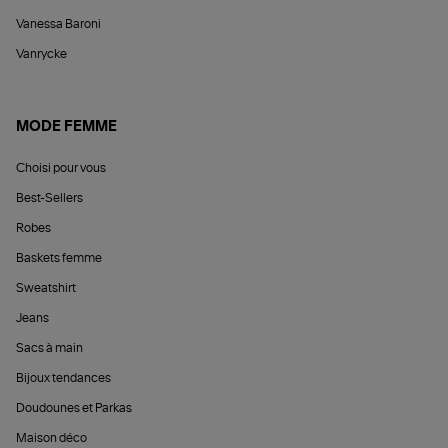
Vanessa Baroni
Vanrycke
MODE FEMME
Choisi pour vous
Best-Sellers
Robes
Baskets femme
Sweatshirt
Jeans
Sacs à main
Bijoux tendances
Doudounes et Parkas
Maison déco