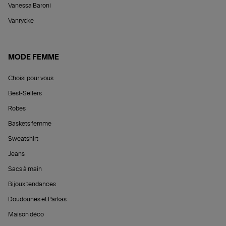
Vanessa Baroni
Vanrycke
MODE FEMME
Choisi pour vous
Best-Sellers
Robes
Baskets femme
Sweatshirt
Jeans
Sacs à main
Bijoux tendances
Doudounes et Parkas
Maison déco