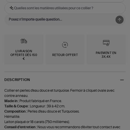
Quelles sont les matières utilisées pour ce collier ?
LIVRAISON
PAIEMENT EN
OFFERTE DÈS 150
RETOUR OFFERT
3X,4X
€
DESCRIPTION
Collier en perles d'eau douce et turquoise. Fermoir à cliquet ovale avec
contre anneau.
Made in :
Produit fabriqué en France.
Taille & Coupe :
Longueur : 39 à 42 cm.
Composition :
Perles d'eau douce et Turquoises.
Hématite.
Laiton plaqué or 18 carats (750 millièmes).
Conseil d'entretien :
Nous vous recommandons d'éviter tout contact avec