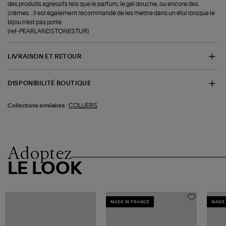
des produits agressifs tels que le parfum, le gel douche, ou encore des
crèmes…Il est également recommandé de les mettre dans un étui lorsque le
bijou n'est pas porté.
(ref-PEARLANDSTONESTUR)
LIVRAISON ET RETOUR
DISPONIBILITÉ BOUTIQUE
COLLIERS
Collections similaires :
Adoptez
LE LOOK
MADE IN FRANCE
MADE 