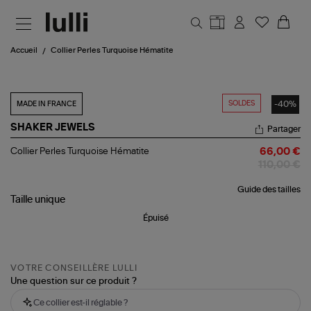
Aller au contenu principal
Accueil
Collier Perles Turquoise Hématite
SOLDES
-40%
MADE IN FRANCE
SHAKER JEWELS
Partager
Collier
Collier Perles Turquoise Hématite
66,00 €
Perles
110,00 €
Turquoise
Hématite
Guide des tailles
Taille
unique
Épuisé
VOTRE CONSEILLÈRE LULLI
Une question sur ce produit ?
Ce collier est-il réglable ?