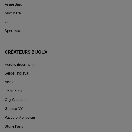
Anine Bing
Max Mara
&
Sportmax
CRÉATEURS BIJOUX
Aurélie Bidermann
Serge Thoraval
d1928
Feidt Paris
Gigi Clozeau
Ginette NY
Pascale Monvoisin
Stone Paris