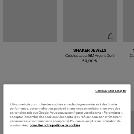
SHAKER JEWELS
Créoles Lasia GM Argent Doré
Co
50,00 €
Continuer sans accepter
VOS DERNIERS PRODUITS VUS
lulli-sur-la-toile.com utilise des cookies et technologies similaires à des fins de
performance, personnalisation, publicité et analyses, en collaboration avec des
partenaires tels que Google. Vous pouvez configurer vos choix via « Paramétrer »,
accepter l’ensemble des cookies (« J’accepte ») ou refuser ceux non strictement
nécessaires (« Continuer sans accepter »). Pour en savoir plus sur l’utilisation de
vos données,
consulter notre politique de cookies