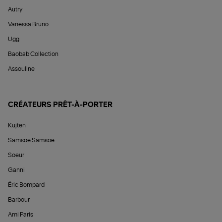
Autry
Vanessa Bruno
Ugg
Baobab Collection
Assouline
CRÉATEURS PRÊT-À-PORTER
Kujten
Samsoe Samsoe
Soeur
Ganni
Éric Bompard
Barbour
Ami Paris