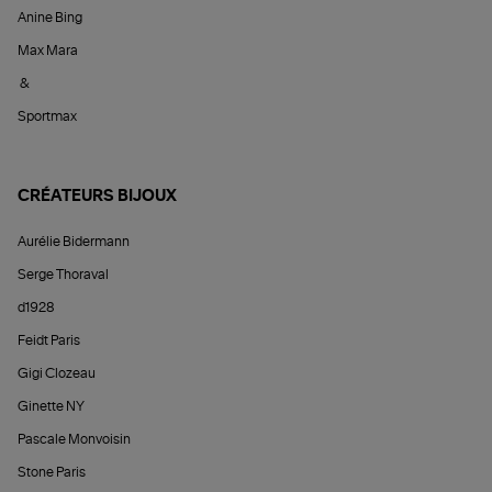
Anine Bing
Max Mara
&
Sportmax
CRÉATEURS BIJOUX
Aurélie Bidermann
Serge Thoraval
d1928
Feidt Paris
Gigi Clozeau
Ginette NY
Pascale Monvoisin
Stone Paris