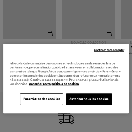
NOUVELLE COLLECTION
N
JEROME DREYFUSS
TORAL
Continuer sans accepter
Sac Bobi S Cuir Lamé
Mocassins Killian Sport
Veste
Champagne
Mousse
480,00 €
189,00 €
lulli-sur-la-toile.com utilise des cookies et technologies similaires à des fins de
performance, personnalisation, publicité et analyses, en collaboration avec des
partenaires tels que Google. Vous pouvez configurer vos choix via « Paramétrer »,
accepter l’ensemble des cookies (« J’accepte ») ou refuser ceux non strictement
nécessaires (« Continuer sans accepter »). Pour en savoir plus sur l’utilisation de
vos données,
consulter notre politique de cookies
Paramètres des cookies
Autoriser tous les cookies