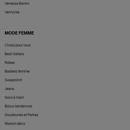
Vanessa Baroni
Vanrycke
MODE FEMME
Choisi pour vous
Best-Sellers
Robes
Baskets femme
Sweatshirt
Jeans
Sacs à main
Bijoux tendances
Doudounes et Parkas
Maison déco