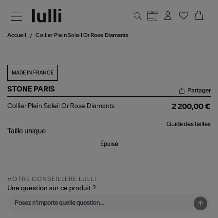
Aller au contenu principal
Accueil
Collier Plein Soleil Or Rose Diamants
MADE IN FRANCE
STONE PARIS
Partager
Collier
Collier Plein Soleil Or Rose Diamants
2 200,00 €
Plein
Soleil
Guide des tailles
Or
Taille
unique
Rose
Diamants
Épuisé
VOTRE CONSEILLÈRE LULLI
Une question sur ce produit ?