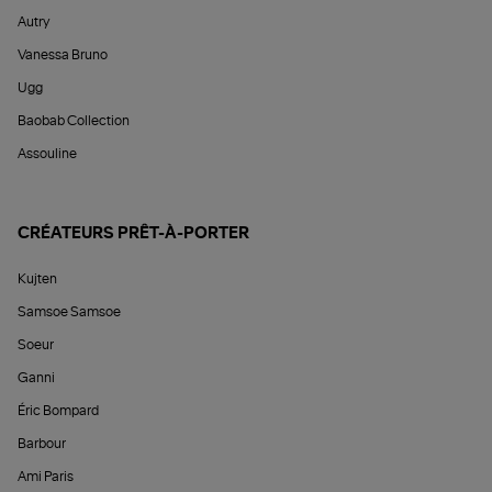
Autry
Vanessa Bruno
Ugg
Baobab Collection
Assouline
CRÉATEURS PRÊT-À-PORTER
Kujten
Samsoe Samsoe
Soeur
Ganni
Éric Bompard
Barbour
Ami Paris