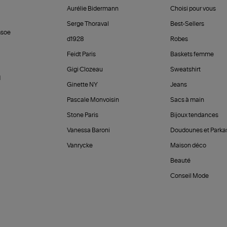
Aurélie Bidermann
Choisi pour vous
Serge Thoraval
Best-Sellers
soe
d1928
Robes
Feidt Paris
Baskets femme
Gigi Clozeau
Sweatshirt
d
Ginette NY
Jeans
Pascale Monvoisin
Sacs à main
Stone Paris
Bijoux tendances
Vanessa Baroni
Doudounes et Parka
Vanrycke
Maison déco
Beauté
Conseil Mode