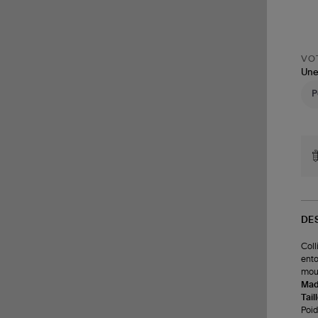
VOT
Une
DE
Coll
ento
mou
Made
Tail
Poids