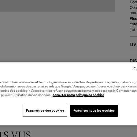
Com
Cons
l'ea
Plus
côté
(re
LI
DI
Co
Coll
oile.com utilise des cookies et technologies similaires à des fins de performance, personnalisation, p
collaboration avec des partenaires tels que Google. Vous pouvez configurer vos choix via « Param
semble des cookies (« J’accepte ») ou refuser ceux non strictement nécessaires (« Continuer san
 plus sur l’utilisation de vos données,
consulter notre politique de cookies
Paramètres des cookies
Autoriser tous les cookies
TS VUS