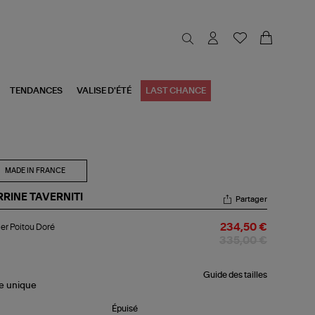
TENDANCES
VALISE D'ÉTÉ
LAST CHANCE
MADE IN FRANCE
RRINE TAVERNITI
Partager
lier
ier Poitou Doré
234,50 €
tou
ré
335,00 €
Guide des tailles
le
unique
Épuisé