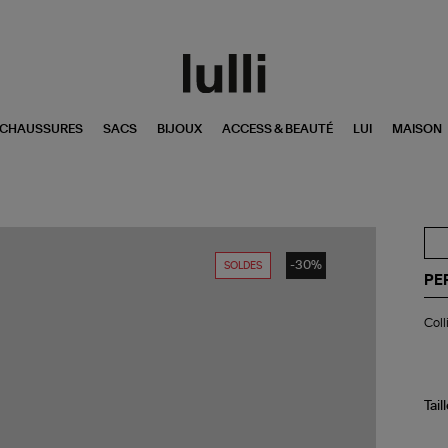
CHAUSSURES
SACS
BIJOUX
ACCESS & BEAUTÉ
LUI
MAISON
-30%
SOLDES
PE
Col
Coll
Poi
Do
Tail