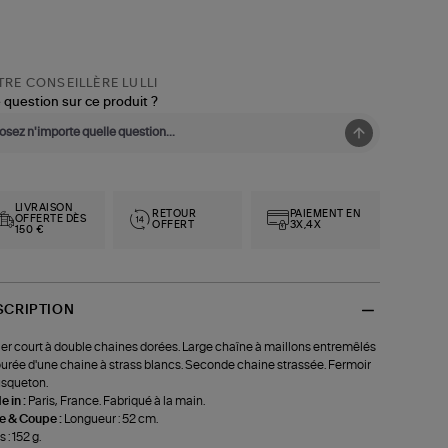
RE CONSEILLÈRE LULLI
 question sur ce produit ?
LIVRAISON
RETOUR
PAIEMENT EN
OFFERTE DÈS
OFFERT
3X,4X
150 €
SCRIPTION
ier court à double chaines dorées. Large chaîne à maillons entremêlés
urée d'une chaine à strass blancs. Seconde chaine strassée. Fermoir
squeton.
 in :
Paris, France. Fabriqué à la main.
le & Coupe :
Longueur : 52 cm.
 : 152 g.