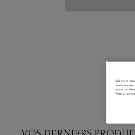
lulli-sur-la-t
analyses, en 
accepter l’en
Pour en savoir
VOS DERNIERS PRODUI