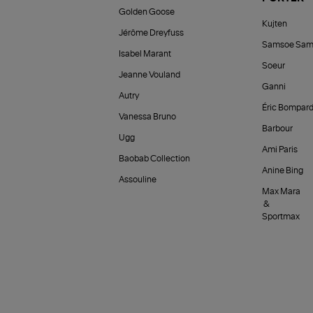
Golden Goose
Kujten
Jérôme Dreyfuss
Samsoe Sam
Isabel Marant
Soeur
Jeanne Vouland
Ganni
Autry
Éric Bompar
Vanessa Bruno
Barbour
Ugg
Ami Paris
Baobab Collection
Anine Bing
Assouline
Max Mara
&
Sportmax