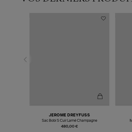
N
JEROME DREYFUSS
te
Sac Bobi S Cuir Lamé Champagne
M
480,00 €