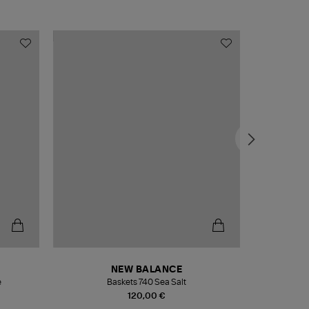
NEW BALANCE
e
Baskets 740 Sea Salt
Veste
120,00 €