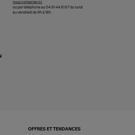
nous contacter ici
ou par téléphone au 04 91 44 61 67 du lundi
au vendredi de 9h à 18h.
N
OFFRES ET TENDANCES