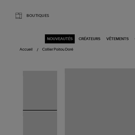
Aller au contenu principal
BOUTIQUES
NOUVEAUTÉS
CRÉATEURS
VÊTEMENTS
Accueil
Collier Poitou Doré