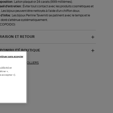
position :
Laiton plaqué or 24 carats (999 millièmes).
eil d'entretien :
Éviter tout contact avec les produits cosmétiques et
u. Les bijoux peuvent être nettoyés à l'aide d'un chiffon doux.
 d'infos :
Les bijoux Perrine Taverniti se patinent avec le temps et le
 doré s’atténue systématiquement.
f-COPOIDO)
VRAISON ET RETOUR
SPONIBILITÉ BOUTIQUE
ntinuer sans accepter
COLLIERS
ections similaires :
ublicité et
étrer »,
s accepter »).