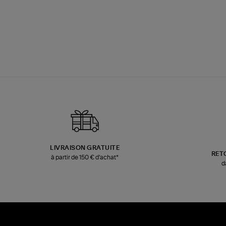
LIVRAISON GRATUITE
RET
à partir de 150 € d'achat*
d