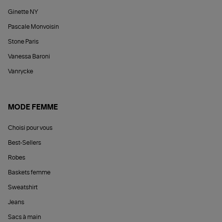
Ginette NY
Pascale Monvoisin
Stone Paris
Vanessa Baroni
Vanrycke
MODE FEMME
Choisi pour vous
Best-Sellers
Robes
Baskets femme
Sweatshirt
Jeans
Sacs à main