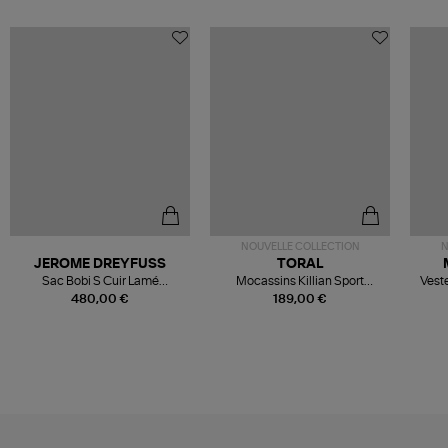
NOUVELLE COLLECTION
N
JEROME DREYFUSS
TORAL
Sac Bobi S Cuir Lamé
Mocassins Killian Sport
Veste
Champagne
Mousse
480,00 €
189,00 €