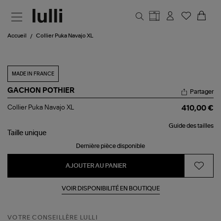
Aller au contenu principal
Accueil
Collier Puka Navajo XL
MADE IN FRANCE
GACHON POTHIER
Partager
Collier
Collier Puka Navajo XL
410,00 €
Puka
Navajo
Guide des tailles
XL
Taille
unique
Dernière pièce disponible
AJOUTER AU PANIER
VOIR DISPONIBILITÉ EN BOUTIQUE
VOTRE CONSEILLÈRE LULLI