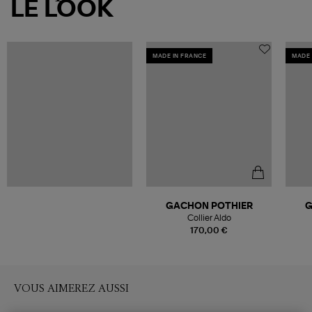
LE LOOK
MADE IN FRANCE
MADE 
GACHON POTHIER
G
Collier Aldo
170,00 €
VOUS AIMEREZ AUSSI