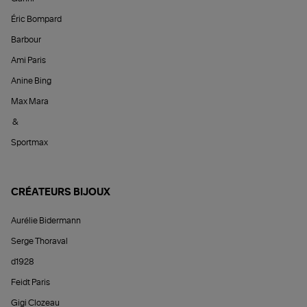
Éric Bompard
Barbour
Ami Paris
Anine Bing
Max Mara
&
Sportmax
CRÉATEURS BIJOUX
Aurélie Bidermann
Serge Thoraval
d1928
Feidt Paris
Gigi Clozeau