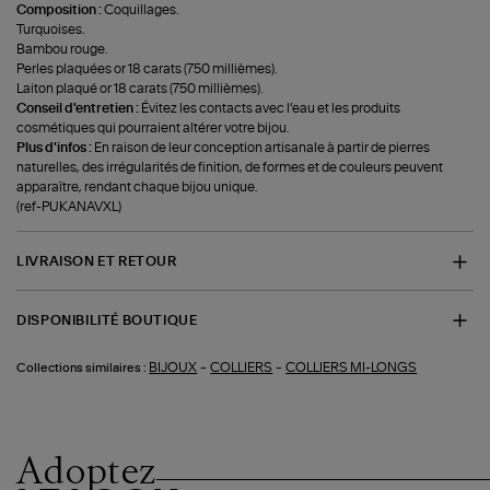
Composition :
Coquillages.
Turquoises.
Bambou rouge.
Perles plaquées or 18 carats (750 millièmes).
Laiton plaqué or 18 carats (750 millièmes).
Conseil d'entretien :
Évitez les contacts avec l’eau et les produits
cosmétiques qui pourraient altérer votre bijou.
Plus d'infos :
En raison de leur conception artisanale à partir de pierres
naturelles, des irrégularités de finition, de formes et de couleurs peuvent
apparaître, rendant chaque bijou unique.
(ref-PUKANAVXL)
LIVRAISON ET RETOUR
DISPONIBILITÉ BOUTIQUE
-
-
BIJOUX
COLLIERS
COLLIERS MI-LONGS
Collections similaires :
Adoptez