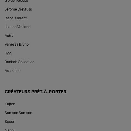
Golden Goose
Jérôme Dreyfuss
Isabel Marant
Jeanne Vouland
Autry
Vanessa Bruno
Ugg
Baobab Collection
Assouline
CRÉATEURS PRÊT-À-PORTER
Kujten
Samsoe Samsoe
Soeur
Ganni