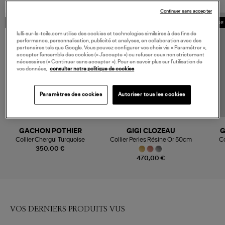
Continuer sans accepter
MADE IN FRANCE
MADE 
lulli-sur-la-toile.com utilise des cookies et technologies similaires à des fins de
performance, personnalisation, publicité et analyses, en collaboration avec des
partenaires tels que Google. Vous pouvez configurer vos choix via « Paramétrer »,
accepter l’ensemble des cookies (« J’accepte ») ou refuser ceux non strictement
nécessaires (« Continuer sans accepter »). Pour en savoir plus sur l’utilisation de
vos données,
consulter notre politique de cookies
Paramètres des cookies
Autoriser tous les cookies
GACHON POTHIER
GIGI CLOZEAU
G
Collier Chergui Turquoise
Collier Perles Résine Or 50cm
Co
350,00 €
470,00 €
VOS DERNIERS PRODUITS VUS