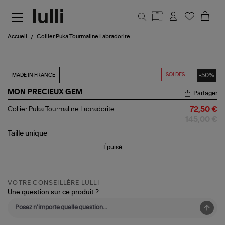
Aller au contenu principal
Accueil
Collier Puka Tourmaline Labradorite
SOLDES
-50%
MADE IN FRANCE
MON PRECIEUX GEM
Partager
Collier
Collier Puka Tourmaline Labradorite
72,50 €
Puka
145,00 €
Tourmaline
Labradorite
Taille
unique
Épuisé
VOTRE CONSEILLÈRE LULLI
Une question sur ce produit ?