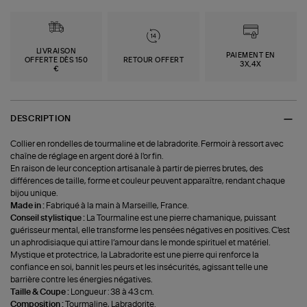
LIVRAISON
PAIEMENT EN
OFFERTE DÈS 150
RETOUR OFFERT
3X,4X
€
DESCRIPTION
Collier en rondelles de tourmaline et de labradorite. Fermoir à ressort avec
chaîne de réglage en argent doré à l'or fin.
En raison de leur conception artisanale à partir de pierres brutes, des
différences de taille, forme et couleur peuvent apparaître, rendant chaque
bijou unique.
Made in :
Fabriqué à la main à Marseille, France.
Conseil stylistique :
La Tourmaline est une pierre chamanique, puissant
guérisseur mental, elle transforme les pensées négatives en positives. C'est
un aphrodisiaque qui attire l’amour dans le monde spirituel et matériel.
Mystique et protectrice, la Labradorite est une pierre qui renforce la
confiance en soi, bannit les peurs et les insécurités, agissant telle une
barrière contre les énergies négatives.
Taille & Coupe :
Longueur : 38 à 43 cm.
Composition :
Tourmaline, Labradorite.