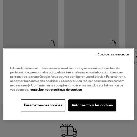
NOUVELLE COLLECTION
N
Continuer sans accepter
JEROME DREYFUSS
TORAL
Sac Bobi S Cuir Lamé
Mocassins Killian Sport
Veste
Champagne
Mousse
480,00 €
189,00 €
lulli-sur-la-toile.com utilise des cookies et technologies similaires à des fins de
performance, personnalisation, publicité et analyses, en collaboration avec des
partenaires tels que Google. Vous pouvez configurer vos choix via « Paramétrer »,
accepter l’ensemble des cookies (« J’accepte ») ou refuser ceux non strictement
nécessaires (« Continuer sans accepter »). Pour en savoir plus sur l’utilisation de
vos données,
consulter notre politique de cookies
Paramètres des cookies
Autoriser tous les cookies