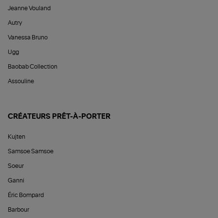
Jeanne Vouland
Autry
Vanessa Bruno
Ugg
Baobab Collection
Assouline
CRÉATEURS PRÊT-À-PORTER
Kujten
Samsoe Samsoe
Soeur
Ganni
Éric Bompard
Barbour