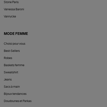
Stone Paris
Vanessa Baroni
Vanrycke
MODE FEMME
Choisi pour vous
Best-Sellers
Robes
Baskets femme
Sweatshirt
Jeans
Sacs à main
Bijoux tendances
Doudounes et Parkas