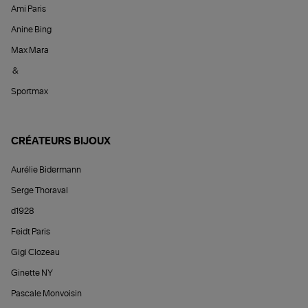
Ami Paris
Anine Bing
Max Mara
&
Sportmax
CRÉATEURS BIJOUX
Aurélie Bidermann
Serge Thoraval
d1928
Feidt Paris
Gigi Clozeau
Ginette NY
Pascale Monvoisin