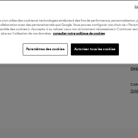
l'ea
Co
rinc
l'ai
Il e
oile.com utilise des cookies et technologies similaires à des fins de performance, personnalisation, p
collaboration avec des partenaires tels que Google. Vous pouvez configurer vos choix via « Param
cosm
semble des cookies (« J’accepte ») ou refuser ceux non strictement nécessaires (« Continuer san
faire
 plus sur l’utilisation de vos données,
consulter notre politique de cookies
(ref
Paramètres des cookies
Autoriser tous les cookies
LI
DI
Coll
DIA