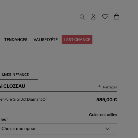
TENDANCES
VALISE D'ÉTÉ
LAST CHANCE
MADE IN FRANCE
GI CLOZEAU
Partager
lier
ier Pure Gigi Dot Diamant Or
585,00 €
re
i
t
Guide des tailles
amant
leur
Choisir une option