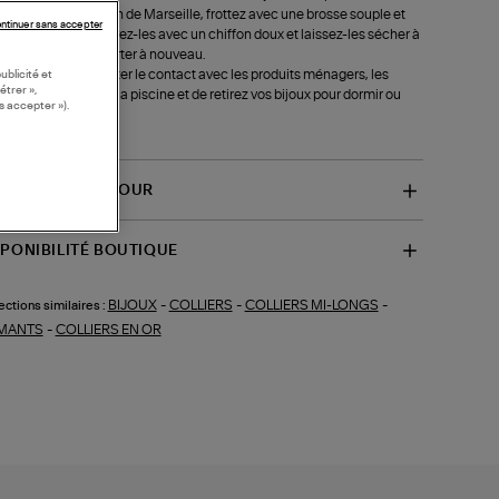
u tiède avec du savon de Marseille, frottez avec une brosse souple et
ntinuer sans accepter
ez à l'eau clair. Essuyez-les avec un chiffon doux et laissez-les sécher à
r libre avant de les porter à nouveau.
st recommandé d'éviter le contact avec les produits ménagers, les
ublicité et
étrer »,
étiques, la mer ou la piscine et de retirez vos bijoux pour dormir ou
s accepter »).
 du sport.
-B1MD001)
VRAISON ET RETOUR
SPONIBILITÉ BOUTIQUE
BIJOUX
-
COLLIERS
-
COLLIERS MI-LONGS
-
ections similaires :
MANTS
-
COLLIERS EN OR