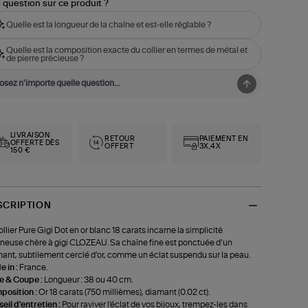
 question sur ce produit ?
Quelle est la longueur de la chaîne et est-elle réglable ?
Quelle est la composition exacte du collier en termes de métal et
de pierre précieuse ?
LIVRAISON
RETOUR
PAIEMENT EN
OFFERTE DÈS
OFFERT
3X,4X
150 €
SCRIPTION
ollier Pure Gigi Dot en or blanc 18 carats incarne la simplicité
neuse chère à gigi CLOZEAU. Sa chaîne fine est ponctuée d’un
ant, subtilement cerclé d’or, comme un éclat suspendu sur la peau.
 in :
France.
le & Coupe :
Longueur : 38 ou 40 cm.
position :
Or 18 carats (750 millièmes), diamant (0.02 ct).
eil d'entretien :
Pour raviver l'éclat de vos bijoux, trempez-les dans