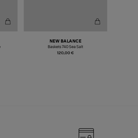
NEW BALANCE
e
Baskets 740 Sea Salt
Veste
120,00 €