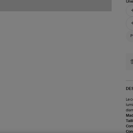
Une
DE
Le c
lumi
diam
Made
Tail
Com
Cons