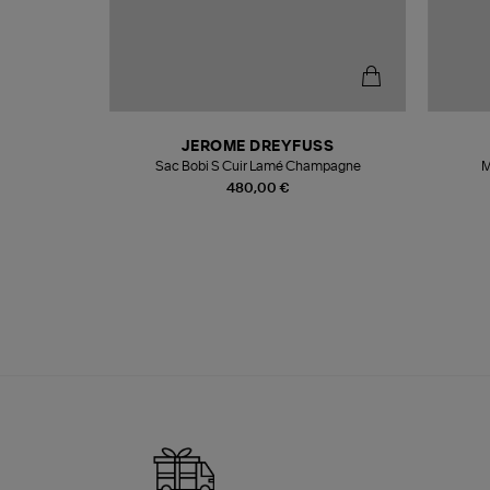
N
JEROME DREYFUSS
te
Sac Bobi S Cuir Lamé Champagne
M
480,00 €