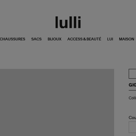
CHAUSSURES
SACS
BIJOUX
ACCESS & BEAUTÉ
LUI
MAISON
GI
Col
Coll
Pu
Gig
Do
Di
Cou
Or