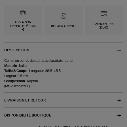
LIVRAISON
PAIEMENT EN
OFFERTE DÈS 150
RETOUR OFFERT
3X,4X
€
DESCRIPTION
Collier en perles de raphia et d'acétate jaune.
Made in :
Italie.
Taille & Coupe :
Longueur: 38,5-45,5
Largeur: 2,5 cm.
Composition :
Raphia.
(ref-VB2552YEL)
LIVRAISON ET RETOUR
DISPONIBILITÉ BOUTIQUE