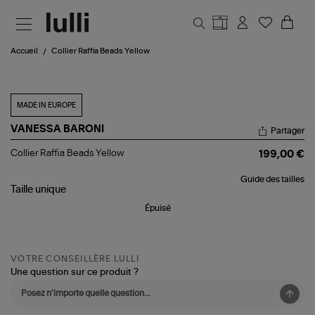
Aller au contenu principal
Accueil
Collier Raffia Beads Yellow
MADE IN EUROPE
VANESSA BARONI
Partager
Collier
Collier Raffia Beads Yellow
199,00 €
Raffia
Beads
Guide des tailles
Yellow
Taille
unique
Épuisé
VOTRE CONSEILLÈRE LULLI
Une question sur ce produit ?