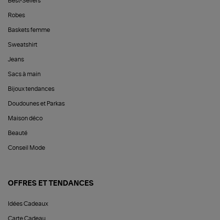
Best-Sellers
Robes
Baskets femme
Sweatshirt
Jeans
Sacs à main
Bijoux tendances
Doudounes et Parkas
Maison déco
Beauté
Conseil Mode
OFFRES ET TENDANCES
Idées Cadeaux
Carte Cadeau