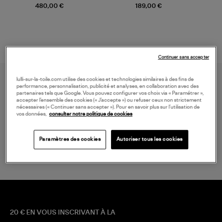
Champagne
Mousse
480,00 €
189,00 €
Continuer sans accepter
lulli-sur-la-toile.com utilise des cookies et technologies similaires à des fins de
performance, personnalisation, publicité et analyses, en collaboration avec des
partenaires tels que Google. Vous pouvez configurer vos choix via « Paramétrer »,
accepter l’ensemble des cookies (« J’accepte ») ou refuser ceux non strictement
nécessaires (« Continuer sans accepter »). Pour en savoir plus sur l’utilisation de
vos données,
consulter notre politique de cookies
LIVRAISON GRATUITE
Paramètres des cookies
Autoriser tous les cookies
à partir de 150 € d'achat*
20 € EN VOUS INSCRIVANT À LA