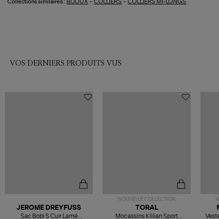
-
-
BIJOUX
COLLIERS
COLLIERS MI-LONGS
Collections similaires :
VOS DERNIERS PRODUITS VUS
NOUVELLE COLLECTION
N
JEROME DREYFUSS
TORAL
Sac Bobi S Cuir Lamé
Mocassins Killian Sport
Veste