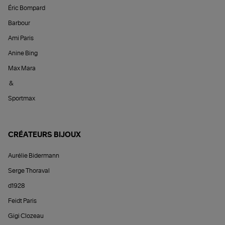
Éric Bompard
Barbour
Ami Paris
Anine Bing
Max Mara
&
Sportmax
CRÉATEURS BIJOUX
Aurélie Bidermann
Serge Thoraval
d1928
Feidt Paris
Gigi Clozeau