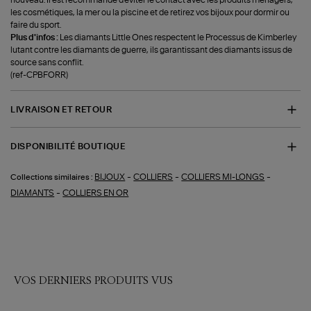
les cosmétiques, la mer ou la piscine et de retirez vos bijoux pour dormir ou
faire du sport.
Plus d'infos :
Les diamants Little Ones respectent le Processus de Kimberley
lutant contre les diamants de guerre, ils garantissant des diamants issus de
source sans conflit.
(ref-CPBFORR)
LIVRAISON ET RETOUR
DISPONIBILITÉ BOUTIQUE
-
-
-
BIJOUX
COLLIERS
COLLIERS MI-LONGS
Collections similaires :
-
DIAMANTS
COLLIERS EN OR
VOS DERNIERS PRODUITS VUS