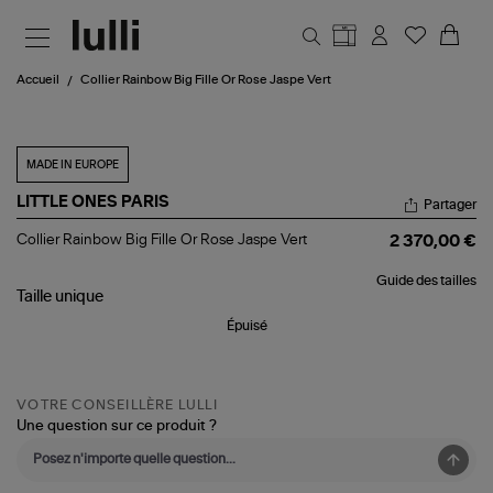
Aller au contenu principal
Accueil
Collier Rainbow Big Fille Or Rose Jaspe Vert
MADE IN EUROPE
LITTLE ONES PARIS
Partager
Collier
Collier Rainbow Big Fille Or Rose Jaspe Vert
2 370,00 €
Rainbow
Big
Guide des tailles
Fille
Taille
unique
Or
Rose
Épuisé
Jaspe
Vert
VOTRE CONSEILLÈRE LULLI
Une question sur ce produit ?