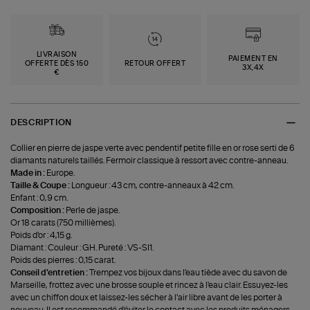
LIVRAISON
PAIEMENT EN
OFFERTE DÈS 150
RETOUR OFFERT
3X,4X
€
DESCRIPTION
Collier en pierre de jaspe verte avec pendentif petite fille en or rose serti de 6
diamants naturels taillés. Fermoir classique à ressort avec contre-anneau.
Made in :
Europe.
Taille & Coupe :
Longueur : 43 cm, contre-anneaux à 42 cm.
Enfant : 0,9 cm.
Composition :
Perle de jaspe.
Or 18 carats (750 millièmes).
Poids d'or : 4,15 g.
Diamant : Couleur : GH. Pureté : VS-SI1.
Poids des pierres : 0,15 carat.
Conseil d'entretien :
Trempez vos bijoux dans l'eau tiède avec du savon de
Marseille, frottez avec une brosse souple et rincez à l'eau clair. Essuyez-les
avec un chiffon doux et laissez-les sécher à l'air libre avant de les porter à
nouveau. Il est recommandé d'éviter le contact avec les produits ménagers,