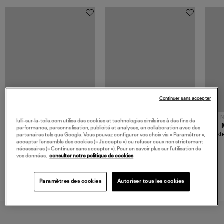
Continuer sans accepter
NOUVELLE COLLECTION
N
lulli-sur-la-toile.com utilise des cookies et technologies similaires à des fins de
JEROME DREYFUSS
TORAL
performance, personnalisation, publicité et analyses, en collaboration avec des
Sac Bobi S Cuir Lamé
Mocassins Killian Sport
Veste
partenaires tels que Google. Vous pouvez configurer vos choix via « Paramétrer »,
Champagne
Mousse
accepter l’ensemble des cookies (« J’accepte ») ou refuser ceux non strictement
480,00 €
189,00 €
nécessaires (« Continuer sans accepter »). Pour en savoir plus sur l’utilisation de
vos données,
consulter notre politique de cookies
Paramètres des cookies
Autoriser tous les cookies