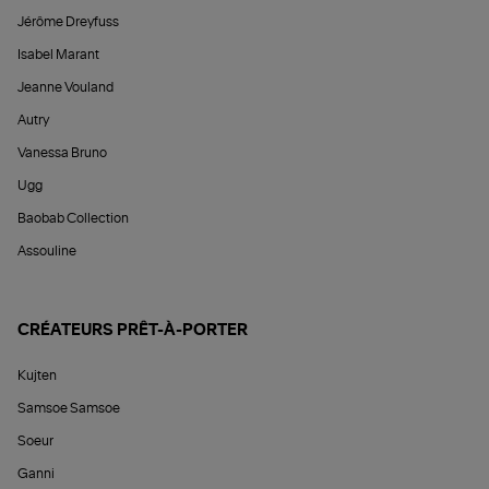
Jérôme Dreyfuss
Isabel Marant
Jeanne Vouland
Autry
Vanessa Bruno
Ugg
Baobab Collection
Assouline
CRÉATEURS PRÊT-À-PORTER
Kujten
Samsoe Samsoe
Soeur
Ganni